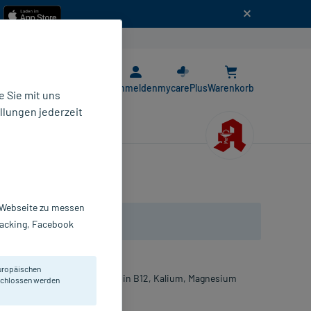
n
E-Rezept App
Anmelden
mycarePlus
Warenkorb
 Sie mit uns
llungen jederzeit
r Webseite zu messen
Tracking, Facebook
uropäischen
min, Niacin, Folsäure, Vitamin B12, Kalium, Magnesium
eschlossen werden