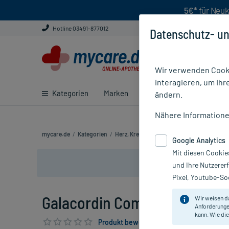
5€*
für Neuk
Hotline 03491-877012
Datenschutz- un
Wir verwenden Cooki
interagieren, um Ihr
Kategorien
Marken
Ratgeber
E-Rezept ei
ändern.
Nähere Information
mycare.de
/
Kategorien
/
Herz, Kreislauf & Venen
/
Herz- & Kreislau
Google Analytics
Mit diesen Cookie
und Ihre Nutzerer
Pixel, Youtube-Soc
Galacordin Complex Tabletten
Wir weisen d
Anforderunge
kann. Wie die
Produkt bewerten & PlusHerzen sichern