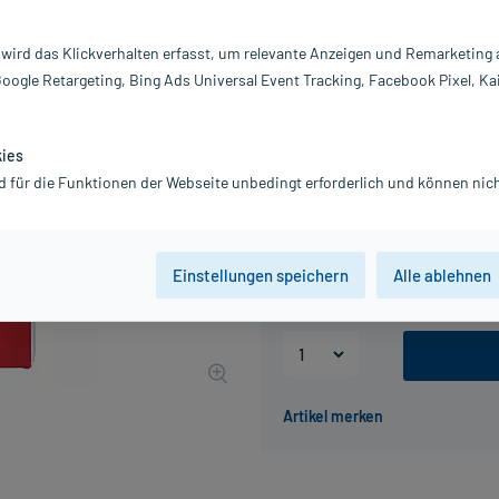
Darreichung:
Ta
Inhalt:
20
 wird das Klickverhalten erfasst, um relevante Anzeigen und Remarketing
PZN:
11
Google Retargeting, Bing Ads Universal Event Tracking, Facebook Pixel, Ka
Hersteller:
b
31,12 €
UVP
36,95 €
312
Pl
kies
inkl. MwSt.
Gratis-Versand
innerhalb D.
d für die Funktionen der Webseite unbedingt erforderlich und können nich
Packungseinheit
Einstellungen speichern
Alle ablehnen
60 St
120 St