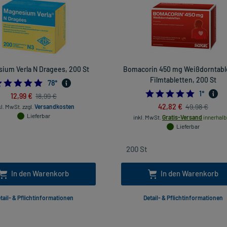
ium Verla N Dragees, 200 St
Bomacorin 450 mg Weißdorntabl
Filmtabletten, 200 St
4.884615384615385
78
*
5.0
1
*
12,99 €
18,99 €
42,82 €
49,98 €
kl. MwSt.
zzgl.
Versandkosten
Lieferbar
inkl. MwSt.
Gratis-Versand
innerhalb
Lieferbar
In den Warenkorb
In den Warenkorb
tail- & Pflichtinformationen
Detail- & Pflichtinformationen