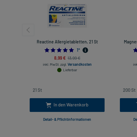
Reactine Allergietabletten, 21 St
Magnes
5.0
1
*
8,99 €
13,99 €
inkl. MwSt.
zzgl.
Versandkosten
in
Lieferbar
In den Warenkorb
Detail- & Pflichtinformationen
De