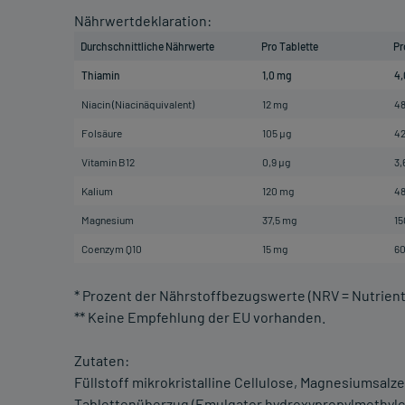
Nährwertdeklaration:
Durchschnittliche Nährwerte
Pro Tablette
Pr
Thiamin
1,0 mg
4,
Niacin (Niacinäquivalent)
12 mg
4
Folsäure
105 µg
42
Vitamin B12
0,9 µg
3,
Kalium
120 mg
4
Magnesium
37,5 mg
15
Coenzym Q10
15 mg
6
* Prozent der Nährstoffbezugswerte (NRV = Nutrient R
** Keine Empfehlung der EU vorhanden.
Zutaten:
Füllstoff mikrokristalline Cellulose, Magnesiumsalze
Tablettenüberzug (Emulgator hydroxypropylmethylce