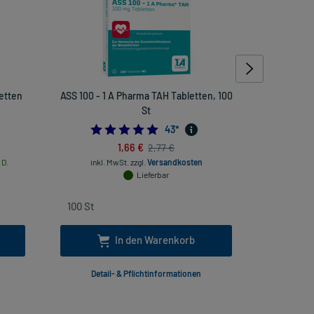
etten
ASS 100 - 1 A Pharma TAH Tabletten, 100
Tannac
St
4.976744186046512
43
*
1,66 €
2,77 €
inkl
 D.
inkl. MwSt.
zzgl.
Versandkosten
Lieferbar
In den Warenkorb
Detail- & Pflichtinformationen
Deta