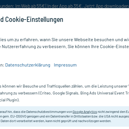
unden: Im Web ab 55€ | In der App ab 35€. Jetzt App downloade
d Cookie-Einstellungen
es um zu erfahren, wann Sie unsere Webseite besuchen und wie
e Nutzererfahrung zu verbessern. Sie können Ihre Cookie-Einste
nlösen
Rezeptur
Aktion %
en:
Datenschutzerklärung
Impressum
fstärkung
/
Galacordin Complex Tabletten
s können wir Besuche und Trafficquellen zählen, um die Leistung unsere
Nur für kurze Zeit:
Gratis-Versand* ab 19€ Mindestbestellwert!
fahrung zu verbessern (Criteo, Google Signals, Bing Ads Universal Event 
ial Plugin).
, 200 St
arauf hin, dass die Datenschutzbestimmungen von
Google Analytics
nicht zwingend den E
Nahrungsergänzungsmittel mit Thia
n gem. EU-DSGVO genügen und ein Datentransfer in Drittstaaten bzw. die USA nicht ausg
 Daten dort verarbeitet werden, kann nicht geprüft und nachvollzogen werden.
und Coenzym Q10.