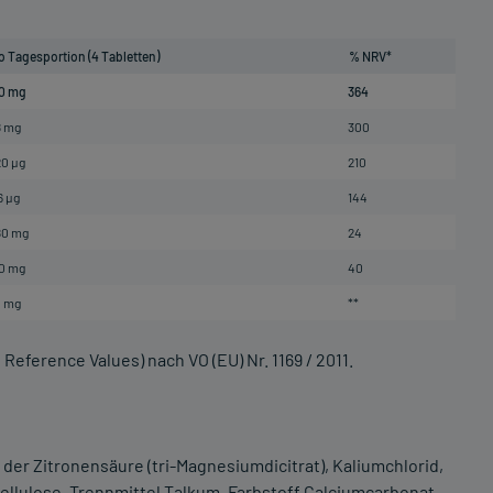
o Tagesportion (4 Tabletten)
% NRV*
0 mg
364
8 mg
300
0 µg
210
6 µg
144
80 mg
24
0 mg
40
0 mg
**
eference Values) nach VO (EU) Nr. 1169 / 2011.
 der Zitronensäure (tri-Magnesiumdicitrat), Kaliumchlorid,
llulose, Trennmittel Talkum, Farbstoff Calciumcarbonat,