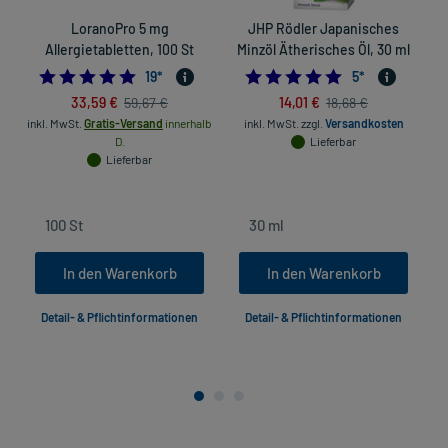
LoranoPro 5 mg
JHP Rödler Japanisches
Allergietabletten, 100 St
Minzöl Ätherisches Öl, 30 ml
4.947368421052632
5.0
19
*
5
*
33,59 €
14,01 €
59,67 €
18,68 €
inkl. MwSt.
Gratis-Versand
innerhalb
inkl. MwSt.
zzgl.
Versandkosten
D.
Lieferbar
Lieferbar
In den Warenkorb
In den Warenkorb
Detail- & Pflichtinformationen
Detail- & Pflichtinformationen