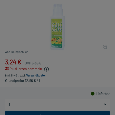
Abbildung ähnlich
3,24 €
UVP
3,35 €
33
PlusHerzen sammeln
inkl. MwSt.
zzgl.
Versandkosten
Grundpreis: 12,96 € / l
Lieferbar