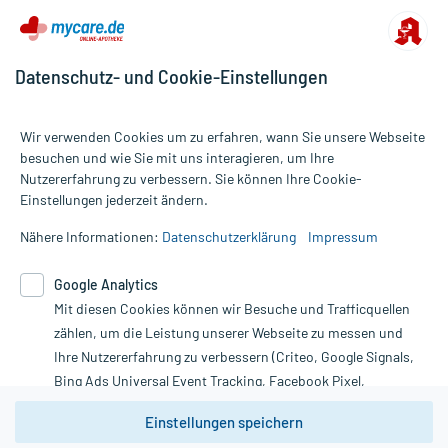
Datenschutz- und Cookie-Einstellungen
Wir verwenden Cookies um zu erfahren, wann Sie unsere Webseite
besuchen und wie Sie mit uns interagieren, um Ihre
Nutzererfahrung zu verbessern. Sie können Ihre Cookie-
Alle Preise gelten inkl. MwSt., ggf. zzgl. Versandkosten
Einstellungen jederzeit ändern.
Informationen auf dieser Website werden ausschließlich für
informative Zwecke zur Verfügung gestellt. Sie ersetzen keinesfalls
Nähere Informationen:
Datenschutzerklärung
Impressum
die Untersuchung und Behandlung durch einen Arzt. Bitte
beachten Sie, dass hierdurch weder Diagnosen gestellt noch
Google Analytics
Therapien eingeleitet werden können. | Diese Webseite benutzt
Mit diesen Cookies können wir Besuche und Trafficquellen
Google Analytics. Lesen Sie bitte dazu die wichtigen Hinweise in
unserer Datenschutzerklärung. Für den Widerruf einer Bestellung
zählen, um die Leistung unserer Webseite zu messen und
nutzen Sie das Formular:
Ihre Nutzererfahrung zu verbessern (Criteo, Google Signals,
Bing Ads Universal Event Tracking, Facebook Pixel,
Vertrag widerrufen
Youtube-Social Plugin).
Einstellungen speichern
Wir weisen darauf hin, dass die