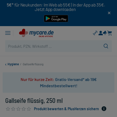
5€*
für Neukunden: Im Web ab 55€ | In der App ab 35€.
Jetzt App downloaden
Hygiene
/
Gallseife flüssig
Nur für kurze Zeit:
Gratis-Versand* ab 19€
Mindestbestellwert!
Gallseife flüssig, 250 ml
Produkt bewerten & PlusHerzen sichern