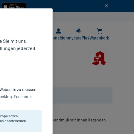
n
E-Rezept App
Anmelden
mycarePlus
Warenkorb
 Sie mit uns
llungen jederzeit
r Webseite zu messen
Tracking, Facebook
uropäischen
us saugfähigem Baumwoll-Verbandmull mit innen liegenden
eschlossen werden
ndlich und luftdurchlässig.