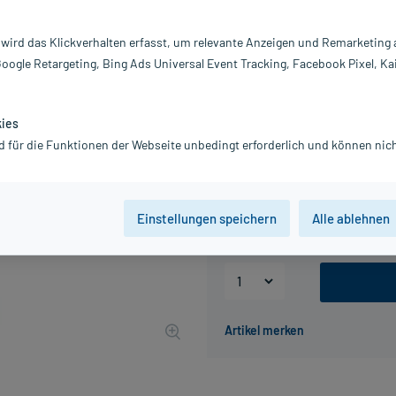
Darreichung:
K
Inhalt:
25
 wird das Klickverhalten erfasst, um relevante Anzeigen und Remarketing
PZN:
0
Google Retargeting, Bing Ads Universal Event Tracking, Facebook Pixel, Ka
Hersteller:
L
29,72 €
298
PlusHerzen s
kies
inkl. MwSt.
Gratis-Versand
innerhalb D.
d für die Funktionen der Webseite unbedingt erforderlich und können nich
Packungseinheit
Einstellungen speichern
Alle ablehnen
10 St
50 St