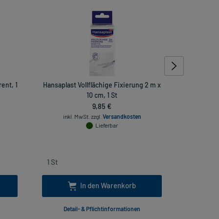
ent, 1
Hansaplast Vollflächige Fixierung 2 m x
Leukoplast
10 cm, 1 St
9,85 €
inkl. MwSt.
zzgl.
Versandkosten
inkl
Lieferbar
In den Warenkorb
Detail- & Pflichtinformationen
Deta