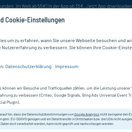
unden: Im Web ab 55€ | In der App ab 35€. Jetzt App downloade
d Cookie-Einstellungen
es um zu erfahren, wann Sie unsere Webseite besuchen und wie
e Nutzererfahrung zu verbessern. Sie können Ihre Cookie-Einste
nlösen
Rezeptur
Aktion %
en:
Datenschutzerklärung
Impressum
ter & Binden
/
Gazin Mullkompressen 10x20 cm Steril 8fach
s können wir Besuche und Trafficquellen zählen, um die Leistung unsere
Nur für kurze Zeit:
Gratis-Versand* ab 19€ Mindestbestellwert!
fahrung zu verbessern (Criteo, Google Signals, Bing Ads Universal Event 
ial Plugin).
m Steril 8fach,
arauf hin, dass die Datenschutzbestimmungen von
Google Analytics
nicht zwingend den E
Weiche, sterile Mullkompressen a
n gem. EU-DSGVO genügen und ein Datentransfer in Drittstaaten bzw. die USA nicht ausg
 Daten dort verarbeitet werden, kann nicht geprüft und nachvollzogen werden.
Schnittkanten. Besonders hautfreu