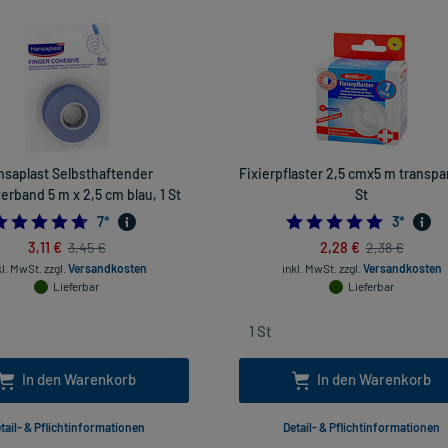
nsaplast Selbsthaftender
Fixierpflaster 2,5 cmx5 m transpar
erband 5 m x 2,5 cm blau, 1 St
St
4.714285714285714
5.0
7
*
3
*
3,11 €
2,28 €
3,45 €
2,38 €
kl. MwSt.
zzgl.
Versandkosten
inkl. MwSt.
zzgl.
Versandkosten
Lieferbar
Lieferbar
In den Warenkorb
In den Warenkorb
tail- & Pflichtinformationen
Detail- & Pflichtinformationen