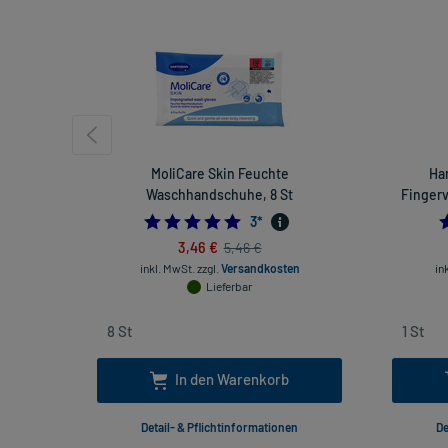
MoliCare Skin Feuchte
Ha
Waschhandschuhe, 8 St
Fingerv
5.0
3
*
3,46 €
5,46 €
inkl. MwSt.
zzgl.
Versandkosten
in
Lieferbar
In den Warenkorb
Detail- & Pflichtinformationen
De