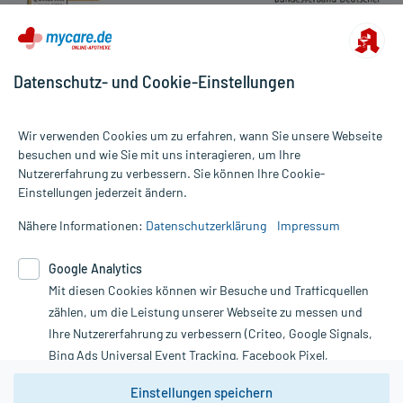
Datenschutz- und Cookie-Einstellungen
Wir verwenden Cookies um zu erfahren, wann Sie unsere Webseite
besuchen und wie Sie mit uns interagieren, um Ihre
Nutzererfahrung zu verbessern. Sie können Ihre Cookie-
Alle Preise gelten inkl. MwSt., ggf. zzgl. Versandkosten
Einstellungen jederzeit ändern.
Informationen auf dieser Website werden ausschließlich für
informative Zwecke zur Verfügung gestellt. Sie ersetzen keinesfalls
Nähere Informationen:
Datenschutzerklärung
Impressum
die Untersuchung und Behandlung durch einen Arzt. Bitte
beachten Sie, dass hierdurch weder Diagnosen gestellt noch
Google Analytics
Therapien eingeleitet werden können. | Diese Webseite benutzt
Mit diesen Cookies können wir Besuche und Trafficquellen
Google Analytics. Lesen Sie bitte dazu die wichtigen Hinweise in
unserer Datenschutzerklärung. Für den Widerruf einer Bestellung
zählen, um die Leistung unserer Webseite zu messen und
nutzen Sie das Formular:
Ihre Nutzererfahrung zu verbessern (Criteo, Google Signals,
Bing Ads Universal Event Tracking, Facebook Pixel,
Vertrag widerrufen
Youtube-Social Plugin).
Einstellungen speichern