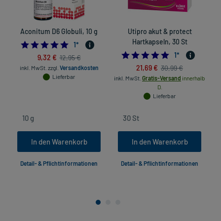
Aconitum D6 Globuli, 10 g
Utipro akut & protect
Hartkapseln, 30 St
5.0
1
*
5.0
1
*
9,32 €
12,95 €
in
21,69 €
30,99 €
inkl. MwSt.
zzgl.
Versandkosten
Lieferbar
inkl. MwSt.
Gratis-Versand
innerhalb
D.
Lieferbar
In den Warenkorb
In den Warenkorb
Detail- & Pflichtinformationen
Detail- & Pflichtinformationen