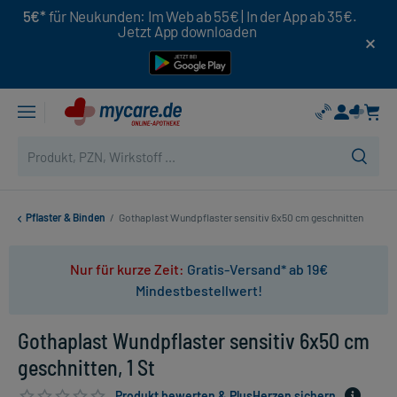
5€*
für Neukunden: Im Web ab 55€ | In der App ab 35€.
Jetzt App downloaden
Pflaster & Binden
/
Gothaplast Wundpflaster sensitiv 6x50 cm geschnitten
Nur für kurze Zeit:
Gratis-Versand* ab 19€
Mindestbestellwert!
Gothaplast Wundpflaster sensitiv 6x50 cm
geschnitten, 1 St
Produkt bewerten & PlusHerzen sichern