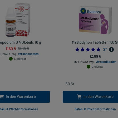
opodium D 4 Globuli, 10 g
Mastodynon Tabletten, 60 S
11,09 €
12,95 €
5.0
2
*
kl. MwSt.
zzgl.
Versandkosten
12,89 €
Lieferbar
inkl. MwSt.
zzgl.
Versandkosten
Lieferbar
In den Warenkorb
In den Warenkorb
tail- & Pflichtinformationen
Detail- & Pflichtinformationen