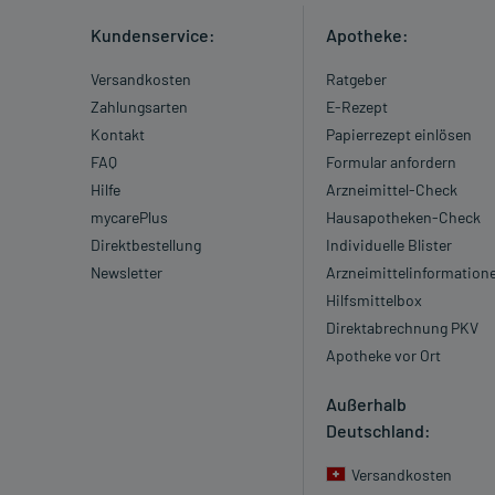
Kundenservice:
Apotheke:
Versandkosten
Ratgeber
Zahlungsarten
E-Rezept
Kontakt
Papierrezept einlösen
FAQ
Formular anfordern
Hilfe
Arzneimittel-Check
mycarePlus
Hausapotheken-Check
Direktbestellung
Individuelle Blister
Newsletter
Arzneimittelinformation
Hilfsmittelbox
Direktabrechnung PKV
Apotheke vor Ort
Außerhalb
Deutschland:
Versandkosten