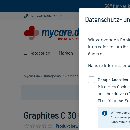
5€*
für Neuk
Hotline 03491-877012
Datenschutz- un
Wir verwenden Cooki
interagieren, um Ihr
Kategorien
Marken
Ratgeber
E-Rezept ei
ändern.
Nähere Information
mycare.de
/
Kategorien
/
Homöopathie
/
Einzelmittel
/
Graphites C
Google Analytics
Mit diesen Cookie
und Ihre Nutzerer
Pixel, Youtube-Soc
Graphites C 30 Globuli, 10 g
Wir weisen d
Anforderunge
kann. Wie die
Produkt bewerten & PlusHerzen sichern