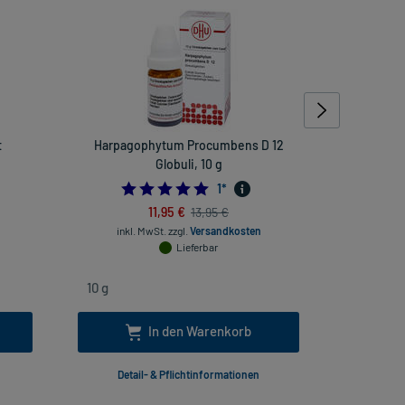
t
Harpagophytum Procumbens D 12
Paraceta
Globuli, 10 g
5.0
1
*
11,95 €
13,95 €
inkl
inkl. MwSt.
zzgl.
Versandkosten
Lieferbar
In den Warenkorb
Detail- & Pflichtinformationen
Deta