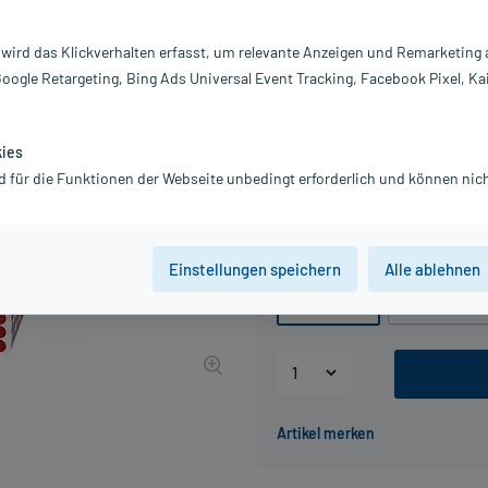
Darreichung:
Gl
Inhalt:
10
 wird das Klickverhalten erfasst, um relevante Anzeigen und Remarketing
PZN:
02
Google Retargeting, Bing Ads Universal Event Tracking, Facebook Pixel, Ka
Hersteller:
DH
12,38 €
UVP
14,45 €
124
P
kies
inkl. MwSt.
zzgl.
Versandkosten
d für die Funktionen der Webseite unbedingt erforderlich und können nich
Grundpreis: 1.238,00 € / kg
Packungseinheit
Einstellungen speichern
Alle ablehnen
10 g
, C30
10 g
, C200