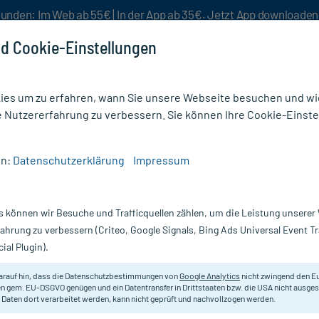
unden: Im Web ab 55€ | In der App ab 35€. Jetzt App downloade
d Cookie-Einstellungen
es um zu erfahren, wann Sie unsere Webseite besuchen und wie
e Nutzererfahrung zu verbessern. Sie können Ihre Cookie-Einste
nlösen
Rezeptur
Aktion %
en:
Datenschutzerklärung
Impressum
 30 Globuli
s können wir Besuche und Trafficquellen zählen, um die Leistung unsere
Nur für kurze Zeit:
Gratis-Versand* ab 19€ Mindestbestellwert!
fahrung zu verbessern (Criteo, Google Signals, Bing Ads Universal Event 
ial Plugin).
DHU - Einzelmittel
arauf hin, dass die Datenschutzbestimmungen von
Google Analytics
nicht zwingend den E
n gem. EU-DSGVO genügen und ein Datentransfer in Drittstaaten bzw. die USA nicht ausg
 Daten dort verarbeitet werden, kann nicht geprüft und nachvollzogen werden.
Homöopathisches Arzneimittel.