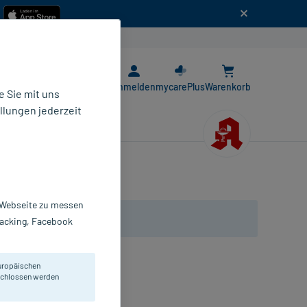
n
E-Rezept App
Anmelden
mycarePlus
Warenkorb
 Sie mit uns
llungen jederzeit
r Webseite zu messen
Tracking, Facebook
uropäischen
eschlossen werden