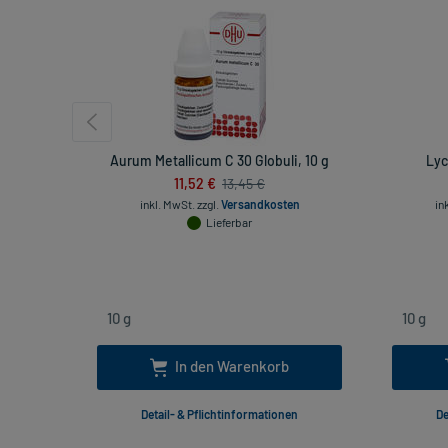
Aurum Metallicum C 30 Globuli, 10 g
Lyc
11,52 €
13,45 €
inkl. MwSt.
zzgl.
Versandkosten
in
Lieferbar
In den Warenkorb
Detail- & Pflichtinformationen
De