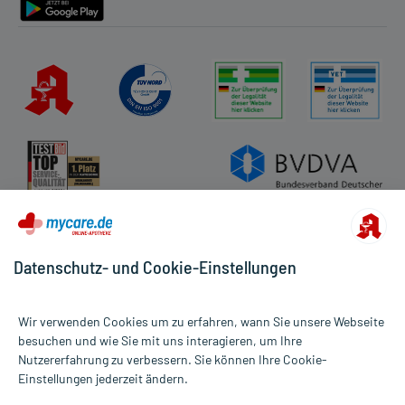
Datenschutz- und Cookie-Einstellungen
Wir verwenden Cookies um zu erfahren, wann Sie unsere Webseite
besuchen und wie Sie mit uns interagieren, um Ihre
Nutzererfahrung zu verbessern. Sie können Ihre Cookie-
Alle Preise gelten inkl. MwSt., ggf. zzgl. Versandkosten
Einstellungen jederzeit ändern.
Informationen auf dieser Website werden ausschließlich für
informative Zwecke zur Verfügung gestellt. Sie ersetzen keinesfalls