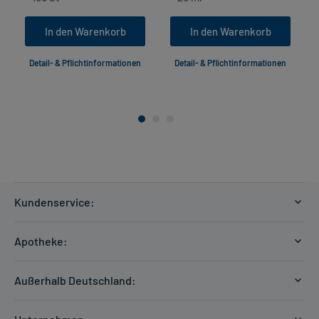
In den Warenkorb
In den Warenkorb
Detail- & Pflichtinformationen
Detail- & Pflichtinformationen
Kundenservice:
Versandkosten
Apotheke:
Zahlungsarten
Ratgeber
Kontakt
Außerhalb Deutschland:
E-Rezept
FAQ
Versandkosten Schweiz
Papierrezept einlösen
Hilfe