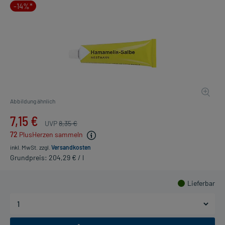
-14%*
Abbildung ähnlich
7,15 €
UVP
8,35 €
72
PlusHerzen sammeln
inkl. MwSt.
zzgl.
Versandkosten
Grundpreis: 204,29 € / l
Lieferbar