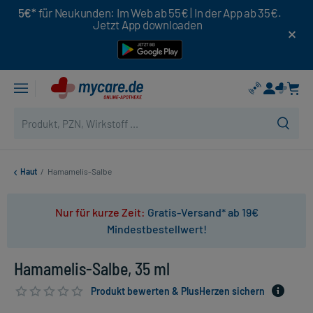
5€*
für Neukunden: Im Web ab 55€ | In der App ab 35€.
Jetzt App downloaden
Haut
/
Hamamelis-Salbe
Nur für kurze Zeit:
Gratis-Versand* ab 19€
Mindestbestellwert!
Hamamelis-Salbe, 35 ml
Produkt bewerten & PlusHerzen sichern