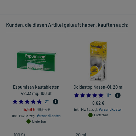
Kunden, die diesen Artikel gekauft haben, kauften auch:
Espumisan Kautabletten
Coldastop Nasen-Öl, 20 ml
42,33 mg, 100 St
5.0
11
*
5.0
2
*
8,62 €
15,59 €
19,05 €
inkl. MwSt.
zzgl.
Versandkosten
Lieferbar
inkl. MwSt.
zzgl.
Versandkosten
Lieferbar