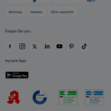
Karriere
Hilfsmittelbox
Engagement
Direktabrechnung PKV
Rechnung
Vorkasse
SEPA-Lastschrift
Partner
Apotheke vor Ort
Kundenbewertungen
Folgen Sie uns:
AGB
Impressum
Datenschutz
Cookie-Einstellungen
mycare App:
Rückgabe/Widerruf
Barrierefreiheitserklärung