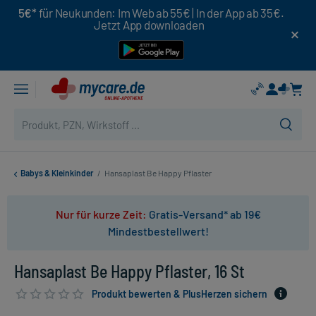
5€*
für Neukunden: Im Web ab 55€ | In der App ab 35€.
Jetzt App downloaden
Babys & Kleinkinder
/
Hansaplast Be Happy Pflaster
Nur für kurze Zeit:
Gratis-Versand* ab 19€
Mindestbestellwert!
Hansaplast Be Happy Pflaster, 16 St
Produkt bewerten & PlusHerzen sichern