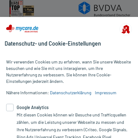
Datenschutz- und Cookie-Einstellungen
Wir verwenden Cookies um zu erfahren, wann Sie unsere Webseite
besuchen und wie Sie mit uns interagieren, um Ihre
Nutzererfahrung zu verbessern. Sie können Ihre Cookie-
Alle Preise gelten inkl. MwSt., ggf. zzgl. Versandkosten
Einstellungen jederzeit ändern.
Informationen auf dieser Website werden ausschließlich für
informative Zwecke zur Verfügung gestellt. Sie ersetzen keinesfalls
Nähere Informationen:
Datenschutzerklärung
Impressum
die Untersuchung und Behandlung durch einen Arzt. Bitte
beachten Sie, dass hierdurch weder Diagnosen gestellt noch
Google Analytics
Therapien eingeleitet werden können. | Diese Webseite benutzt
Mit diesen Cookies können wir Besuche und Trafficquellen
Google Analytics. Lesen Sie bitte dazu die wichtigen Hinweise in
unserer Datenschutzerklärung. Für den Widerruf einer Bestellung
zählen, um die Leistung unserer Webseite zu messen und
nutzen Sie das Formular:
Ihre Nutzererfahrung zu verbessern (Criteo, Google Signals,
Bing Ads Universal Event Tracking, Facebook Pixel,