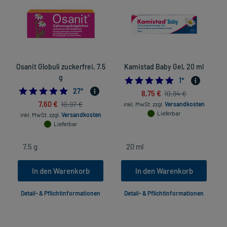
Osanit Globuli zuckerfrei, 7.5
Kamistad Baby Gel, 20 ml
g
5.0
1
*
4.888888888888889
27
*
8,75 €
10,94 €
7,60 €
10,97 €
inkl. MwSt.
zzgl.
Versandkosten
Lieferbar
inkl. MwSt.
zzgl.
Versandkosten
Lieferbar
In den Warenkorb
In den Warenkorb
Detail- & Pflichtinformationen
Detail- & Pflichtinformationen