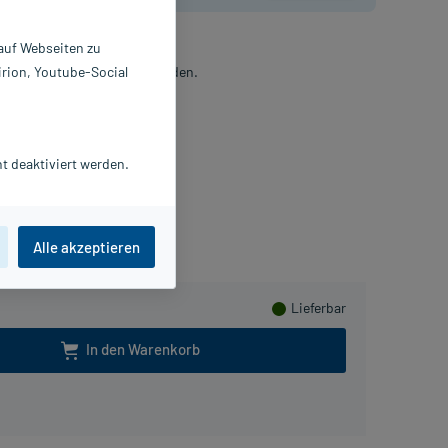
 auf Webseiten zu
irion, Youtube-Social
xiblen Schutz für Fingerwunden.
laster
 St
906698
t deaktiviert werden.
iersdorf AG
ammeln
Alle akzeptieren
Lieferbar
In den Warenkorb