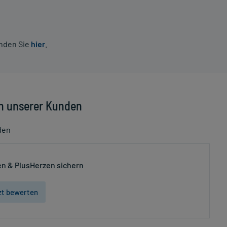
inden Sie
hier
.
n unserer Kunden
den
n & PlusHerzen sichern
zt bewerten