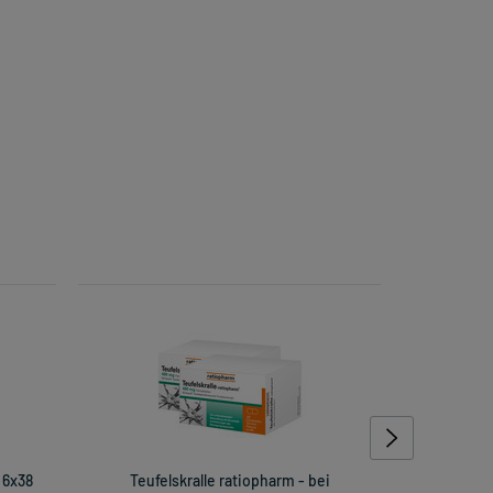
 6x38
Teufelskralle ratiopharm - bei
Leukoplast 