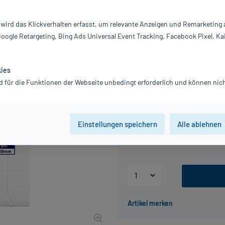
sterstrips, 80 St
Hansaplast
 wird das Klickverhalten erfasst, um relevante Anzeigen und Remarketing
Google Retargeting, Bing Ads Universal Event Tracking, Facebook Pixel, Ka
Wasserabweisende Pflaster zum fle
Darreichung:
Pf
Inhalt:
80
kies
PZN:
18
d für die Funktionen der Webseite unbedingt erforderlich und können nich
Hersteller:
Be
14,29 €
143
PlusHerzen s
Einstellungen speichern
Alle ablehnen
inkl. MwSt.
zzgl.
Versandkosten