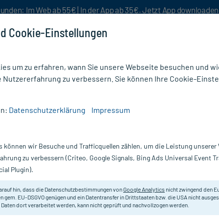
unden: Im Web ab 55€ | In der App ab 35€. Jetzt App downloade
d Cookie-Einstellungen
es um zu erfahren, wann Sie unsere Webseite besuchen und wie
e Nutzererfahrung zu verbessern. Sie können Ihre Cookie-Einste
nlösen
Rezeptur
Aktion %
en:
Datenschutzerklärung
Impressum
ter & Binden
/
Hansaplast Elastic Finger Pflasterstrips
s können wir Besuche und Trafficquellen zählen, um die Leistung unsere
Nur für kurze Zeit:
Gratis-Versand* ab 19€ Mindestbestellwert!
fahrung zu verbessern (Criteo, Google Signals, Bing Ads Universal Event 
ial Plugin).
arauf hin, dass die Datenschutzbestimmungen von
Google Analytics
nicht zwingend den E
n gem. EU-DSGVO genügen und ein Datentransfer in Drittstaaten bzw. die USA nicht ausg
 Daten dort verarbeitet werden, kann nicht geprüft und nachvollzogen werden.