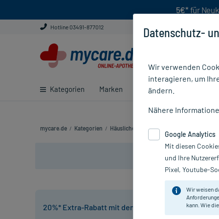
5€*
für Neuk
Hotline 03491-877012
Datenschutz- un
Wir verwenden Cooki
interagieren, um Ihr
Kategorien
Marken
Ratgeber
E-Rezept ei
ändern.
Nähere Information
mycare.de
/
Kategorien
/
Häusliche Pflege
/
Krankenpflege
/
Pflas
Google Analytics
Mit diesen Cookie
und Ihre Nutzerer
Pixel, Youtube-Soc
Wir weisen d
Anforderunge
kann. Wie die
20%* Extra-Rabatt mit dem Code:
HP20