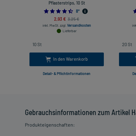
Pflasterstrips, 10 St
4.5
8
*
2,93 €
3,25 €
inkl. MwSt.
zzgl.
Versandkosten
in
Lieferbar
In den Warenkorb
Detail- & Pflichtinformationen
De
Gebrauchsinformationen zum Artikel Han
Produkteigenschaften: