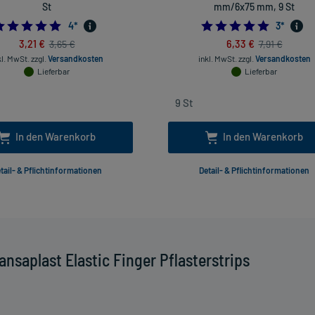
St
mm/6x75 mm, 9 St
5.0
5.0
4
*
3
*
3,21 €
6,33 €
3,65 €
7,91 €
kl. MwSt.
zzgl.
Versandkosten
inkl. MwSt.
zzgl.
Versandkosten
Lieferbar
Lieferbar
In den Warenkorb
In den Warenkorb
tail- & Pflichtinformationen
Detail- & Pflichtinformationen
saplast Elastic Finger Pflasterstrips