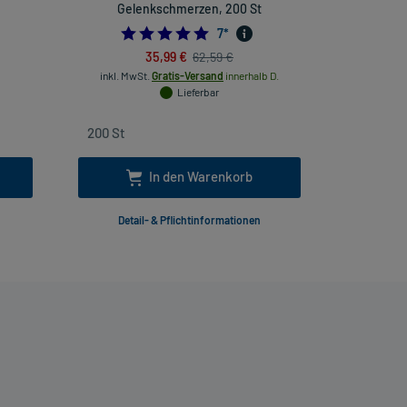
Gelenkschmerzen, 200 St
4.857142857142857
7
*
35,99 €
62,59 €
inkl. MwSt.
Gratis-Versand
innerhalb D.
inkl
Lieferbar
In den Warenkorb
Detail- & Pflichtinformationen
Deta