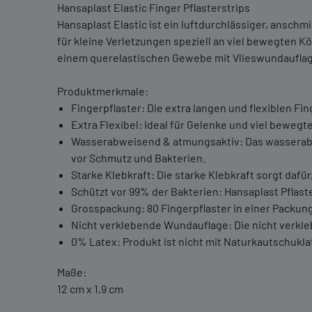
Hansaplast Elastic Finger Pflasterstrips
Hansaplast Elastic ist ein luftdurchlässiger, ansc
für kleine Verletzungen speziell an viel bewegten K
einem querelastischen Gewebe mit Vlieswundauflag
Produktmerkmale:
Fingerpflaster: Die extra langen und flexiblen Fin
Extra Flexibel: Ideal für Gelenke und viel bewegt
Wasserabweisend & atmungsaktiv: Das wasserab
vor Schmutz und Bakterien.
Starke Klebkraft: Die starke Klebkraft sorgt dafür
Schützt vor 99% der Bakterien: Hansaplast Pflas
Grosspackung: 80 Fingerpflaster in einer Packung
Nicht verklebende Wundauflage: Die nicht verkl
0% Latex: Produkt ist nicht mit Naturkautschukla
Maße:
12 cm x 1,9 cm