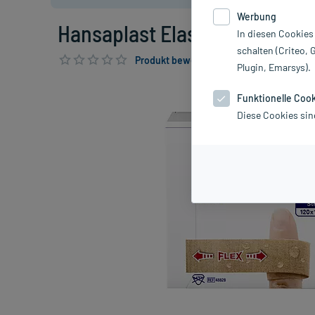
Werbung
Hansaplast Elastic Finger Pfla
In diesen Cookies
schalten (Criteo, 
Produkt bewerten & PlusHerzen sichern
Plugin, Emarsys).
Funktionelle Coo
Diese Cookies sin