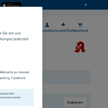
n
E-Rezept App
Anmelden
mycarePlus
Warenkorb
 Sie mit uns
llungen jederzeit
r Webseite zu messen
Tracking, Facebook
uropäischen
eschlossen werden
Kopieren