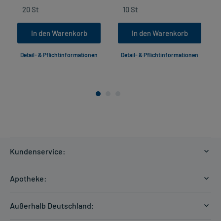
In den Warenkorb
In den Warenkorb
Detail- & Pflichtinformationen
Detail- & Pflichtinformationen
Kundenservice:
Versandkosten
Apotheke:
Zahlungsarten
Ratgeber
Kontakt
Außerhalb Deutschland:
E-Rezept
FAQ