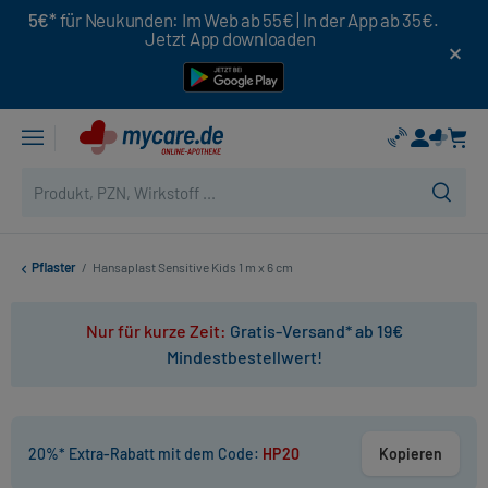
5€*
für Neukunden: Im Web ab 55€ | In der App ab 35€.
Jetzt App downloaden
Pflaster
/
Hansaplast Sensitive Kids 1 m x 6 cm
Nur für kurze Zeit:
Gratis-Versand* ab 19€
Mindestbestellwert!
20%* Extra-Rabatt mit dem Code:
HP20
Kopieren