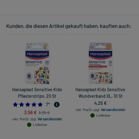
Kunden, die diesen Artikel gekauft haben, kauften auch:
Hansaplast Sensitive Kids
Hansaplast Kids Sensitive
D
Pflasterstrips, 20 St
Wundverband XL, 10 St
4,25 €
5.0
7
*
inkl. MwSt.
zzgl.
Versandkosten
3,56 €
3,95 €
Lieferbar
inkl. MwSt.
zzgl.
Versandkosten
Lieferbar