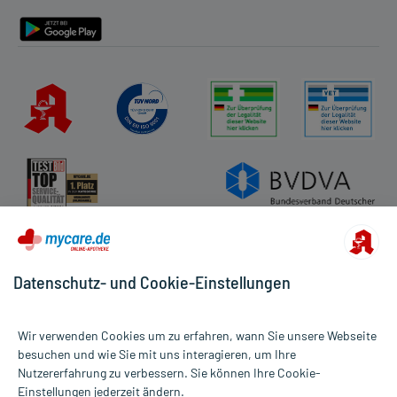
Barrierefreiheitserklärung
Datenschutz- und Cookie-Einstellungen
Wir verwenden Cookies um zu erfahren, wann Sie unsere Webseite
besuchen und wie Sie mit uns interagieren, um Ihre
Nutzererfahrung zu verbessern. Sie können Ihre Cookie-
Alle Preise gelten inkl. MwSt., ggf. zzgl. Versandkosten
Einstellungen jederzeit ändern.
Informationen auf dieser Website werden ausschließlich für