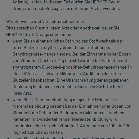
Anämie), leiden. In diesem Fall dürfen Sie HERMES Cevitt
Orange erst nach Rücksprache mit Ihrem Arzt anwenden.
Warnhinweise und Vorsichtsmaßnahmen
Bitte sprechen Sie mit Ihrem Arzt oder Apotheker, bevor Sie
HERMES Cevitt Orange einnehmen,
wenn Sie an einer erblichen Störung des Stoffwechsels der
roten Blutzellen (erythrozytärem Glucose–6–phosphat–
Dehydrogenase–Mangel) leiden. Bei der Einnahme hoher Dosen
von Vitamin C (mehr als 4 g täglich) wurden bei Patienten mit
erythrozytärem Glucose–6–phosphat–Dehydrogenase–Mangel in
Einzelfällen z. T. schwere Hämolysen (Auflösung der roten
Blutzellen) beobachtet. Eine Überschreitung der angegebenen
Dosierung ist daher zu vermeiden. Befragen Sie bitte hierzu
Ihren Arzt.
wenn Sie zu Nierensteinbildung neigen. Bei Neigung zur
Nierensteinbildung besteht bei der Einnahme hoher Dosen von
Vitamin C die Gefahr der Bildung von Calciumoxalatsteinen.
Patienten mit wiederkehrender Nierensteinbildung wird
empfohlen, eine tägliche Vitamin C–Aufnahme von 100 bis 200
mg nicht zu überschreiten.
wenn Sie an hochgradiger bzw. terminaler Niereninsuffizienz