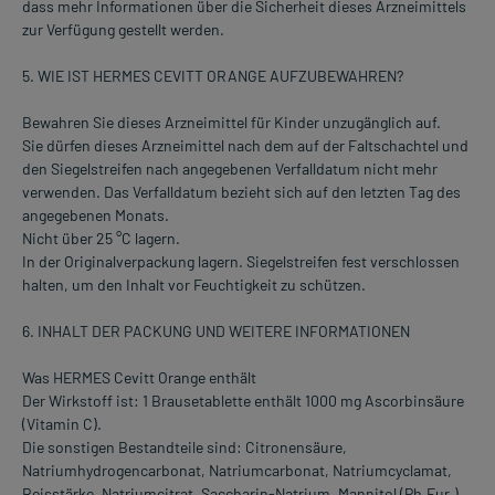
dass mehr Informationen über die Sicherheit dieses Arzneimittels
zur Verfügung gestellt werden.
5. WIE IST HERMES CEVITT ORANGE AUFZUBEWAHREN?
Bewahren Sie dieses Arzneimittel für Kinder unzugänglich auf.
Sie dürfen dieses Arzneimittel nach dem auf der Faltschachtel und
den Siegelstreifen nach
angegebenen Verfalldatum nicht mehr
verwenden. Das Verfalldatum bezieht sich auf den letzten Tag des
angegebenen Monats.
Nicht über 25 °C lagern.
In der Originalverpackung lagern. Siegelstreifen fest verschlossen
halten, um den Inhalt vor Feuchtigkeit zu schützen.
6. INHALT DER PACKUNG UND WEITERE INFORMATIONEN
Was HERMES Cevitt Orange enthält
Der Wirkstoff ist: 1 Brausetablette enthält 1000 mg Ascorbinsäure
(Vitamin C).
Die sonstigen Bestandteile sind: Citronensäure,
Natriumhydrogencarbonat, Natriumcarbonat, Natriumcyclamat,
Reisstärke, Natriumcitrat, Saccharin-Natrium, Mannitol (Ph.Eur.),