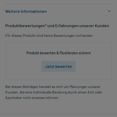
Weitere Informationen
Anwendungsgebiete:
Produktbewertungen* und Erfahrungen unserer Kunden
- Vitamin C-Mangel
Für dieses Produkt sind keine Bewertungen vorhanden
Dosierung und Anwendungshinweise:
Erwachsene
1 Brausetablette
Produkt bewerten & PlusHerzen sichern
1-mal täglich
unabhängig von der Mahlzeit
Jetzt bewerten
Die Gesamtdosis sollte nicht ohne Rücksprache mit einem Arzt
oder Apotheker überschritten werden.
Bei diesen Beiträgen handelt es sich um Meinungen unserer
Art der Anwendung?
Kunden, die eine individuelle Beratung durch einen Arzt oder
Mehr anzeigen
Trinken Sie das Arzneimittel nach Auflösen bzw. nach
Apotheker nicht ersetzen können.
Zerfallenlassen in Wasser oder Tee (z.B. ein Glas). Stellen Sie
sicher, dass keine Rückstände im Glas verbleiben.