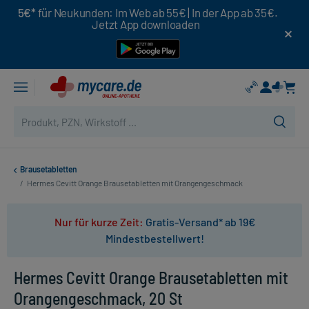
5€*
für Neukunden: Im Web ab 55€ | In der App ab 35€.
Jetzt App downloaden
Brausetabletten
/
Hermes Cevitt Orange Brausetabletten mit Orangengeschmack
Nur für kurze Zeit:
Gratis-Versand* ab 19€
Mindestbestellwert!
Hermes Cevitt Orange Brausetabletten mit
Orangengeschmack, 20 St