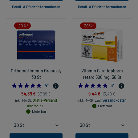
Detail- & Pflichtinformationen
Detail- & Pflichtinformationen
-20%*
-30%*
Orthomol Immun Granulat,
Vitamin C-ratiopharm
30 St
retard 500 mg, 30 St
4.75
5.0
4
*
3
*
54,39 €
9,44 €
67,99 €
13,49 €
inkl. MwSt.
Gratis-Versand
inkl. MwSt.
zzgl.
Versandkosten
innerhalb D.
Lieferbar
Lieferbar