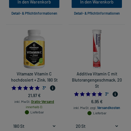
In den Warenkorb
In den Warenkorb
Detail- & Pflichtinformationen
Detail- & Pflichtinformationen
Vitamaze Vitamin C
Additiva Vitamin C mit
hochdosiert + Zink, 180 St
Blutorangengeschmack, 20
St
5.0
3
*
5.0
3
*
21,97 €
6,95 €
inkl. MwSt.
Gratis-Versand
innerhalb D.
inkl. MwSt.
zzgl.
Versandkosten
Lieferbar
Lieferbar