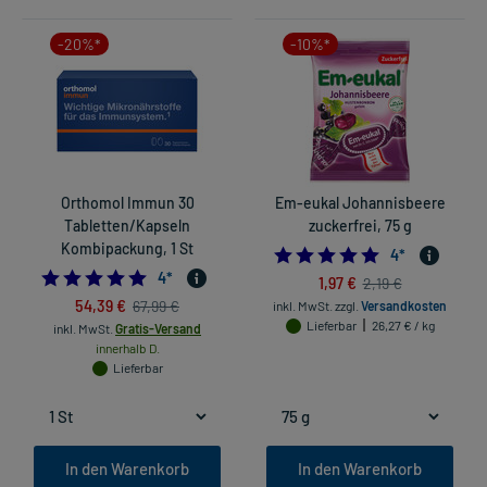
-20%*
-10%*
Orthomol Immun 30
Em-eukal Johannisbeere
Tabletten/Kapseln
zuckerfrei, 75 g
Kombipackung, 1 St
5.0
4
*
5.0
4
*
1,97 €
2,19 €
54,39 €
67,99 €
inkl. MwSt.
zzgl.
Versandkosten
Lieferbar
26,27 € / kg
inkl. MwSt.
Gratis-Versand
innerhalb D.
Lieferbar
In den Warenkorb
In den Warenkorb