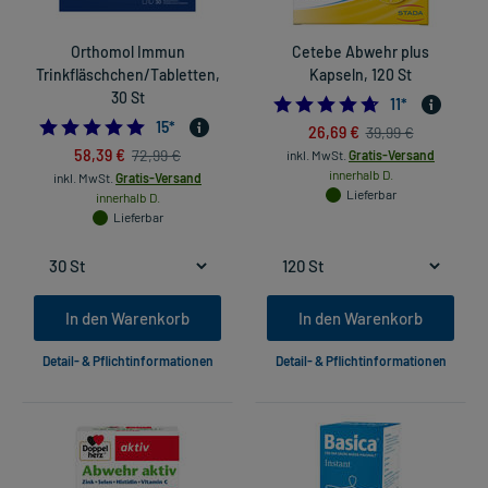
Orthomol Immun
Cetebe Abwehr plus
Trinkfläschchen/Tabletten,
Kapseln, 120 St
30 St
4.636363636363
11
*
4.866666666666666
15
*
26,69 €
39,99 €
58,39 €
72,99 €
inkl. MwSt.
Gratis-Versand
innerhalb D.
inkl. MwSt.
Gratis-Versand
Lieferbar
innerhalb D.
Lieferbar
In den Warenkorb
In den Warenkorb
Detail- & Pflichtinformationen
Detail- & Pflichtinformationen