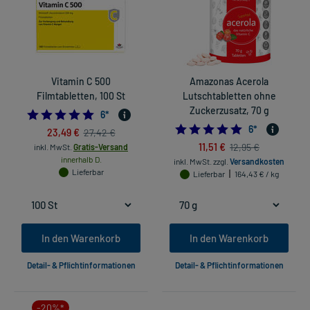
Vitamin C 500
Amazonas Acerola
Filmtabletten, 100 St
Lutschtabletten ohne
Zuckerzusatz, 70 g
5.0
6
*
5.0
6
*
23,49 €
27,42 €
11,51 €
12,95 €
inkl. MwSt.
Gratis-Versand
innerhalb D.
inkl. MwSt.
zzgl.
Versandkosten
Lieferbar
Lieferbar
164,43 € / kg
In den Warenkorb
In den Warenkorb
Detail- & Pflichtinformationen
Detail- & Pflichtinformationen
-20%*