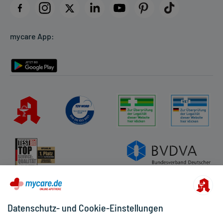
Datenschutz
Cookie-Einstellungen
mycare App:
Rückgabe/Widerruf
Barrierefreiheitserklärung
Datenschutz- und Cookie-Einstellungen