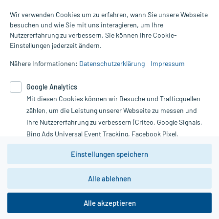
Wir verwenden Cookies um zu erfahren, wann Sie unsere Webseite
besuchen und wie Sie mit uns interagieren, um Ihre
Nutzererfahrung zu verbessern. Sie können Ihre Cookie-
Alle Preise gelten inkl. MwSt., ggf. zzgl. Versandkosten
Einstellungen jederzeit ändern.
Informationen auf dieser Website werden ausschließlich für
informative Zwecke zur Verfügung gestellt. Sie ersetzen keinesfalls
Nähere Informationen:
Datenschutzerklärung
Impressum
die Untersuchung und Behandlung durch einen Arzt. Bitte
beachten Sie, dass hierdurch weder Diagnosen gestellt noch
Google Analytics
Therapien eingeleitet werden können. | Diese Webseite benutzt
Google Analytics. Lesen Sie bitte dazu die wichtigen Hinweise in
Mit diesen Cookies können wir Besuche und Trafficquellen
unserer Datenschutzerklärung. Für den Widerruf einer Bestellung
zählen, um die Leistung unserer Webseite zu messen und
nutzen Sie das Formular:
Ihre Nutzererfahrung zu verbessern (Criteo, Google Signals,
Bing Ads Universal Event Tracking, Facebook Pixel,
Vertrag widerrufen
Youtube-Social Plugin).
Einstellungen speichern
Wir weisen darauf hin, dass die
Datenschutzbestimmungen von
Google Analytics
nicht
*Hinweise zu unseren Aktionen und Bewertungen
Alle ablehnen
zwingend den Europäischen Anforderungen gem. EU-
DSGVO genügen und ein Datentransfer in Drittstaaten bzw.
die USA nicht ausgeschlossen werden kann. Wie die
Alle akzeptieren
Daten dort verarbeitet werden, kann nicht geprüft und
copyright @ 2026 Roland Helle e.K. - Versandapotheke - Alle Rechte vorbehalten
nachvollzogen werden.