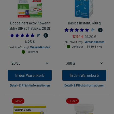
Doppelherz aktiv Abwehr
Basica Instant, 300 g
aktiv DIRECT Sticks, 20 St
4.875
8
*
5.0
8
*
17,64 €
19,20 €
4,25 €
inkl. MwSt.
zzgl.
Versandkosten
Lieferbar
58,80 € / kg
inkl. MwSt.
zzgl.
Versandkosten
Lieferbar
In den Warenkorb
In den Warenkorb
Detail- & Pflichtinformationen
Detail- & Pflichtinformationen
-31%*
-15%*