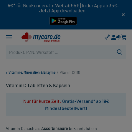
5€*
für Neukunden: Im Web ab 55€ | In der App ab 35€.
Jetzt App downloaden
Vitamine, Mineralien & Enzyme
/
Vitamin C (111)
Vitamin C Tabletten & Kapseln
Nur für kurze Zeit:
Gratis-Versand* ab 19€
Mindestbestellwert!
Vitamin C, auch als
Ascorbinsäure
bekannt, ist ein