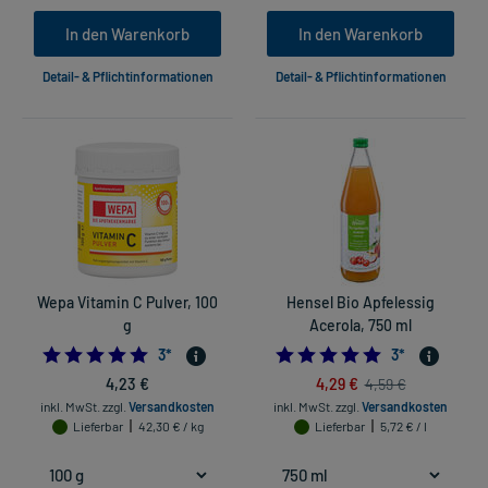
In den Warenkorb
In den Warenkorb
Detail- & Pflichtinformationen
Detail- & Pflichtinformationen
Wepa Vitamin C Pulver, 100
Hensel Bio Apfelessig
g
Acerola, 750 ml
5.0
5.0
3
*
3
*
4,23 €
4,29 €
4,59 €
inkl. MwSt.
zzgl.
Versandkosten
inkl. MwSt.
zzgl.
Versandkosten
Lieferbar
42,30 € / kg
Lieferbar
5,72 € / l