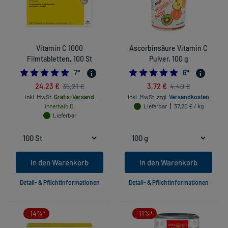
Vitamin C 1000
Ascorbinsäure Vitamin C
Filmtabletten, 100 St
Pulver, 100 g
5.0
5.0
7
*
6
*
24,23 €
3,72 €
35,21 €
4,40 €
inkl. MwSt.
Gratis-Versand
inkl. MwSt.
zzgl.
Versandkosten
innerhalb D.
Lieferbar
37,20 € / kg
Lieferbar
In den Warenkorb
In den Warenkorb
Detail- & Pflichtinformationen
Detail- & Pflichtinformationen
-14%*
-11%*