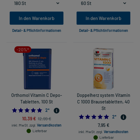
In den Warenkorb
In den Warenkorb
Detail- & Pflichtinformationen
Detail- & Pflichtinformationen
-20%*
Orthomol Vitamin C Depo-
Doppelherz system Vitamin
Tabletten, 100 St
C 1000 Brausetabletten, 40
St
5.0
2
*
5.0
2
*
10,39 €
12,99 €
7,95 €
inkl. MwSt.
zzgl.
Versandkosten
Lieferbar
inkl. MwSt.
zzgl.
Versandkosten
Lieferbar