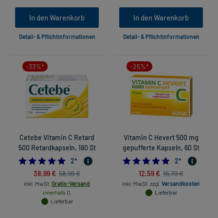
In den Warenkorb
In den Warenkorb
Detail- & Pflichtinformationen
Detail- & Pflichtinformationen
-33%*
-25%*
Cetebe Vitamin C Retard
Vitamin C Hevert 500 mg
500 Retardkapseln, 180 St
gepufferte Kapseln, 60 St
5.0
5.0
2
*
2
*
38,99 €
12,59 €
58,99 €
16,79 €
inkl. MwSt.
Gratis-Versand
inkl. MwSt.
zzgl.
Versandkosten
innerhalb D.
Lieferbar
Lieferbar