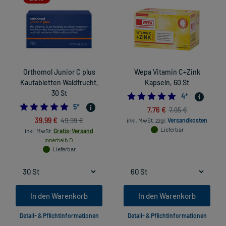
Orthomol Junior C plus
Wepa Vitamin C+Zink
Kautabletten Waldfrucht,
Kapseln, 60 St
30 St
5.0
4
*
5.0
5
*
7,76 €
7,95 €
39,99 €
49,99 €
inkl. MwSt.
zzgl.
Versandkosten
Lieferbar
inkl. MwSt.
Gratis-Versand
innerhalb D.
Lieferbar
In den Warenkorb
In den Warenkorb
Detail- & Pflichtinformationen
Detail- & Pflichtinformationen