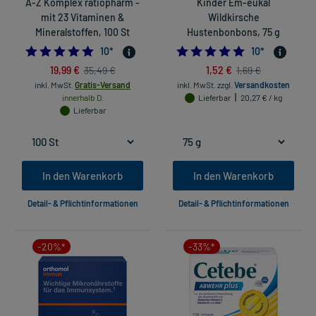
A-Z Komplex ratiopharm -
Kinder Em-eukal
mit 23 Vitaminen &
Wildkirsche
Mineralstoffen, 100 St
Hustenbonbons, 75 g
5.0
5.0
10
*
10
*
19,99 €
1,52 €
35,49 €
1,69 €
inkl. MwSt.
Gratis-Versand
inkl. MwSt.
zzgl.
Versandkosten
innerhalb D.
Lieferbar
20,27 € / kg
Lieferbar
In den Warenkorb
In den Warenkorb
Detail- & Pflichtinformationen
Detail- & Pflichtinformationen
-20%*
-33%*