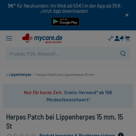
5€*
für Neukunden: Im Web ab 55€ | In der App ab 35€.
Jetzt App downloaden
Lippenherpes
/
Herpes Patch bei Lippenherpes 15 mm
Nur für kurze Zeit:
Gratis-Versand* ab 19€
Mindestbestellwert!
Herpes Patch bei Lippenherpes 15 mm, 15
St
Produkt bewerten & PlusHerzen sichern