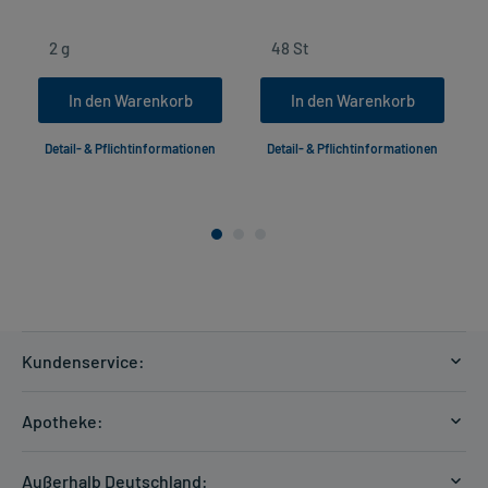
In den Warenkorb
In den Warenkorb
Detail- & Pflichtinformationen
Detail- & Pflichtinformationen
Kundenservice:
Versandkosten
Apotheke:
Zahlungsarten
Ratgeber
Kontakt
Außerhalb Deutschland: