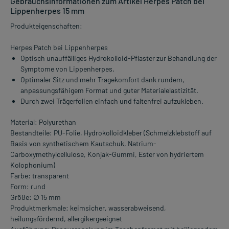
Gebrauchsinformationen zum Artikel Herpes Patch bei
Lippenherpes 15 mm
Produkteigenschaften:
Herpes Patch bei Lippenherpes
Optisch unauffälliges Hydrokolloid-Pflaster zur Behandlung der
Symptome von Lippenherpes.
Optimaler Sitz und mehr Tragekomfort dank rundem,
anpassungsfähigem Format und guter Materialelastizität.
Durch zwei Trägerfolien einfach und faltenfrei aufzukleben.
Material: Polyurethan
Bestandteile: PU-Folie, Hydrokolloidkleber (Schmelzklebstoff auf
Basis von synthetischem Kautschuk, Natrium-
Carboxymethylcellulose, Konjak-Gummi, Ester von hydriertem
Kolophonium)
Farbe: transparent
Form: rund
Größe: ∅ 15 mm
Produktmerkmale: keimsicher, wasserabweisend,
heilungsfördernd, allergikergeeignet