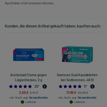
Apotheker nicht ersetzen können.
Kunden, die diesen Artikel gekauft haben, kauften auch:
Aciclostad Creme gegen
Gaviscon Dual Kautabletten
Lippenherpes, 2 g
bei Sodbrennen, 48 St
4.68
5.0
25
*
5
*
2,69 €
17,99 €
5,41 €
25,99 €
inkl. MwSt.
zzgl.
Versandkosten
inkl. MwSt.
zzgl.
Versandkosten
Lieferbar
Lieferbar