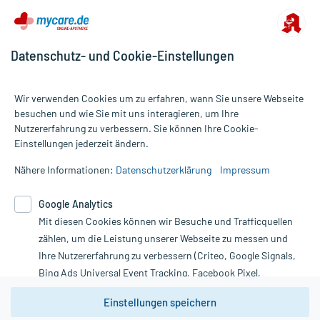
Datenschutz- und Cookie-Einstellungen
Wir verwenden Cookies um zu erfahren, wann Sie unsere Webseite
besuchen und wie Sie mit uns interagieren, um Ihre
Nutzererfahrung zu verbessern. Sie können Ihre Cookie-
Alle Preise gelten inkl. MwSt., ggf. zzgl. Versandkosten
Einstellungen jederzeit ändern.
Informationen auf dieser Website werden ausschließlich für
informative Zwecke zur Verfügung gestellt. Sie ersetzen keinesfalls
Nähere Informationen:
Datenschutzerklärung
Impressum
die Untersuchung und Behandlung durch einen Arzt. Bitte
beachten Sie, dass hierdurch weder Diagnosen gestellt noch
Google Analytics
Therapien eingeleitet werden können. | Diese Webseite benutzt
Google Analytics. Lesen Sie bitte dazu die wichtigen Hinweise in
Mit diesen Cookies können wir Besuche und Trafficquellen
unserer Datenschutzerklärung. Für den Widerruf einer Bestellung
zählen, um die Leistung unserer Webseite zu messen und
nutzen Sie das Formular:
Ihre Nutzererfahrung zu verbessern (Criteo, Google Signals,
Bing Ads Universal Event Tracking, Facebook Pixel,
Vertrag widerrufen
Youtube-Social Plugin).
Einstellungen speichern
Wir weisen darauf hin, dass die