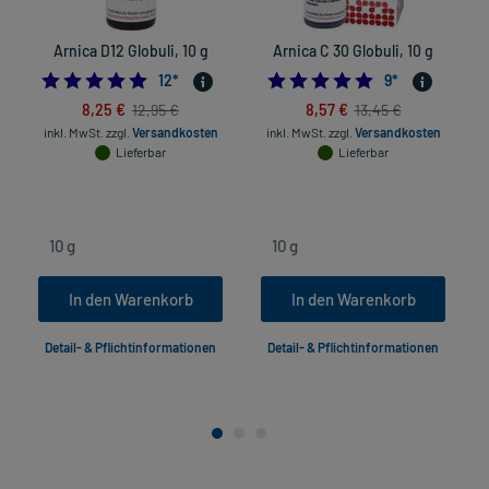
Arnica D12 Globuli, 10 g
Arnica C 30 Globuli, 10 g
5.0
4.8888888888888
12
*
9
*
8,25 €
8,57 €
12,95 €
13,45 €
inkl. MwSt.
zzgl.
Versandkosten
inkl. MwSt.
zzgl.
Versandkosten
Lieferbar
Lieferbar
In den Warenkorb
In den Warenkorb
Detail- & Pflichtinformationen
Detail- & Pflichtinformationen