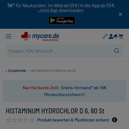
5€*
für Neukunden: Im Web ab 55€ | In der App ab 35€.
Jetzt App downloaden
Einzelmittel
/
HISTAMINUM HYDROCHLOR D 6
Nur für kurze Zeit:
Gratis-Versand* ab 19€
Mindestbestellwert!
HISTAMINUM HYDROCHLOR D 6, 80 St
Produkt bewerten & PlusHerzen sichern