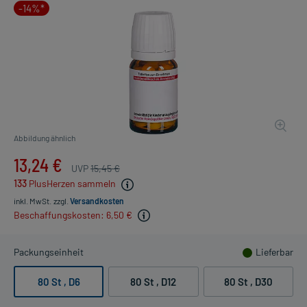
-14%*
Abbildung ähnlich
13,24 €
UVP
15,45 €
133
PlusHerzen sammeln
inkl. MwSt.
zzgl.
Versandkosten
Beschaffungskosten: 6,50 €
Packungseinheit
Lieferbar
80 St
, D6
80 St
, D12
80 St
, D30