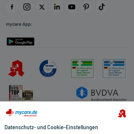
Datenschutz
Cookie-Einstellungen
mycare App:
Rückgabe/Widerruf
Barrierefreiheitserklärung
Datenschutz- und Cookie-Einstellungen