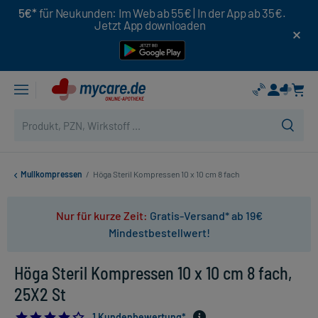
5€*
für Neukunden: Im Web ab 55€ | In der App ab 35€.
Jetzt App downloaden
Mullkompressen
/
Höga Steril Kompressen 10 x 10 cm 8 fach
Nur für kurze Zeit:
Gratis-Versand* ab 19€
Mindestbestellwert!
Höga Steril Kompressen 10 x 10 cm 8 fach,
25X2 St
4.0
1 Kundenbewertung*