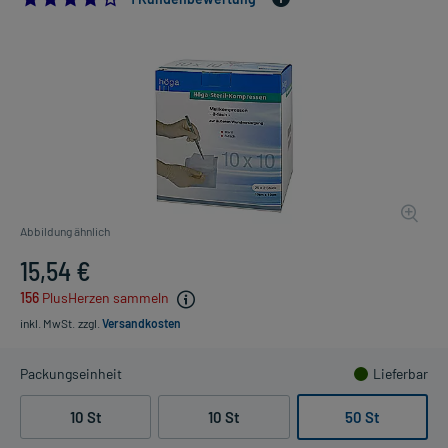
Abbildung ähnlich
15,54 €
156
PlusHerzen sammeln
inkl. MwSt.
zzgl.
Versandkosten
Packungseinheit
Lieferbar
10 St
10 St
50 St