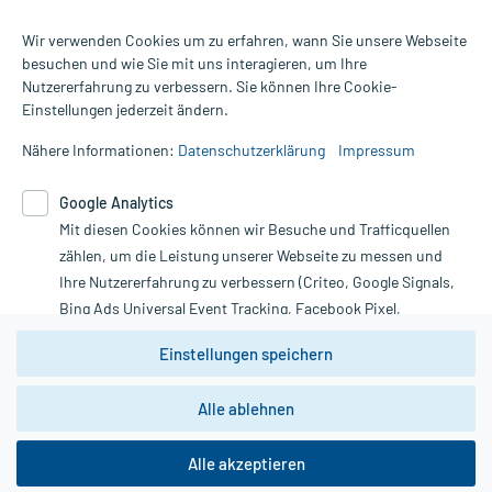
Wir verwenden Cookies um zu erfahren, wann Sie unsere Webseite
besuchen und wie Sie mit uns interagieren, um Ihre
Nutzererfahrung zu verbessern. Sie können Ihre Cookie-
Alle Preise gelten inkl. MwSt., ggf. zzgl. Versandkosten
Einstellungen jederzeit ändern.
Informationen auf dieser Website werden ausschließlich für
informative Zwecke zur Verfügung gestellt. Sie ersetzen keinesfalls
Nähere Informationen:
Datenschutzerklärung
Impressum
die Untersuchung und Behandlung durch einen Arzt. Bitte
beachten Sie, dass hierdurch weder Diagnosen gestellt noch
Google Analytics
Therapien eingeleitet werden können. | Diese Webseite benutzt
Mit diesen Cookies können wir Besuche und Trafficquellen
Google Analytics. Lesen Sie bitte dazu die wichtigen Hinweise in
unserer Datenschutzerklärung. Für den Widerruf einer Bestellung
zählen, um die Leistung unserer Webseite zu messen und
nutzen Sie das Formular:
Ihre Nutzererfahrung zu verbessern (Criteo, Google Signals,
Bing Ads Universal Event Tracking, Facebook Pixel,
Vertrag widerrufen
Youtube-Social Plugin).
Einstellungen speichern
Wir weisen darauf hin, dass die
Datenschutzbestimmungen von
Google Analytics
nicht
Alle ablehnen
*Hinweise zu unseren Aktionen und Bewertungen
zwingend den Europäischen Anforderungen gem. EU-
DSGVO genügen und ein Datentransfer in Drittstaaten bzw.
die USA nicht ausgeschlossen werden kann. Wie die
Alle akzeptieren
Daten dort verarbeitet werden, kann nicht geprüft und
nachvollzogen werden.
copyright @ 2026 Roland Helle e.K. - Versandapotheke - Alle Rechte vorbehalten