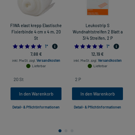
FIWA elast krepp Elastische
Leukostrip S
Fixierbinde 4 cm x 4 m, 20
Wundnahtstreifen 2 Blatt a
F
St
3/4 Streifen, 2 P
5.0
5.0
1
*
1
*
7,88 €
12,19 €
inkl. MwSt.
zzgl.
Versandkosten
inkl. MwSt.
zzgl.
Versandkosten
Lieferbar
Lieferbar
In den Warenkorb
In den Warenkorb
Detail- & Pflichtinformationen
Detail- & Pflichtinformationen