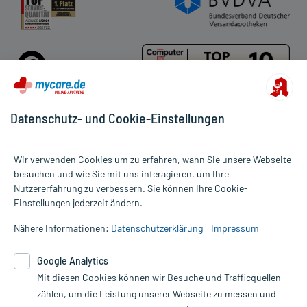
Datenschutz- und Cookie-Einstellungen
Für die Produkte der Kategorie Lifting & Filler wurde 1 Bewertung
Wir verwenden Cookies um zu erfahren, wann Sie unsere Webseite
mit 5 von 5 Sternen abgegeben.
besuchen und wie Sie mit uns interagieren, um Ihre
Nutzererfahrung zu verbessern. Sie können Ihre Cookie-
Alle Preise gelten inkl. MwSt., ggf. zzgl. Versandkosten
Einstellungen jederzeit ändern.
Informationen auf dieser Website werden ausschließlich für
informative Zwecke zur Verfügung gestellt. Sie ersetzen keinesfalls
Nähere Informationen:
Datenschutzerklärung
Impressum
die Untersuchung und Behandlung durch einen Arzt. Bitte
beachten Sie, dass hierdurch weder Diagnosen gestellt noch
Google Analytics
Therapien eingeleitet werden können. | Diese Webseite benutzt
Mit diesen Cookies können wir Besuche und Trafficquellen
Google Analytics. Lesen Sie bitte dazu die wichtigen Hinweise in
unserer Datenschutzerklärung. Für den Widerruf einer Bestellung
zählen, um die Leistung unserer Webseite zu messen und
nutzen Sie das Formular: