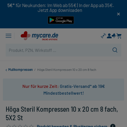
5€*
für Neukunden: Im Web ab 55€ | In der App ab 35€.
Jetzt App downloaden
Mullkompressen
/
Höga Steril Kompressen 10 x 20 cm 8 fach
Nur für kurze Zeit:
Gratis-Versand* ab 19€
Mindestbestellwert!
Höga Steril Kompressen 10 x 20 cm 8 fach,
5X2 St
Produkt bewerten & PlusHerzen sichern