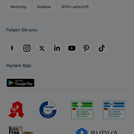
Engagement
Direktabrechnung PKV
Rechnung
Vorkasse
SEPA-Lastschrift
Partner
Apotheke vor Ort
Kundenbewertungen
Folgen Sie uns:
AGB
Impressum
Datenschutz
Cookie-Einstellungen
mycare App:
Rückgabe/Widerruf
Barrierefreiheitserklärung