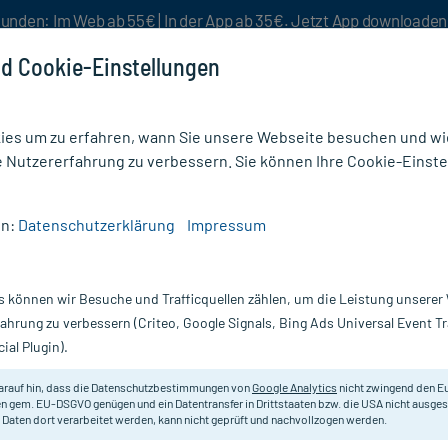
unden: Im Web ab 55€ | In der App ab 35€. Jetzt App downloade
d Cookie-Einstellungen
es um zu erfahren, wann Sie unsere Webseite besuchen und wie
e Nutzererfahrung zu verbessern. Sie können Ihre Cookie-Einste
nlösen
Rezeptur
Aktion %
en:
Datenschutzerklärung
Impressum
gstee
s können wir Besuche und Trafficquellen zählen, um die Leistung unsere
Nur für kurze Zeit:
Gratis-Versand* ab 19€ Mindestbestellwert!
fahrung zu verbessern (Criteo, Google Signals, Bing Ads Universal Event 
ial Plugin).
X1.5 g
H&S Tee
arauf hin, dass die Datenschutzbestimmungen von
Google Analytics
nicht zwingend den E
n gem. EU-DSGVO genügen und ein Datentransfer in Drittstaaten bzw. die USA nicht ausg
 Daten dort verarbeitet werden, kann nicht geprüft und nachvollzogen werden.
Pflanzliches Arzneimittel bei Erkä