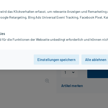
Darreichung:
Fi
Inhalt:
20
 wird das Klickverhalten erfasst, um relevante Anzeigen und Remarketing
PZN:
18
Google Retargeting, Bing Ads Universal Event Tracking, Facebook Pixel, Ka
Hersteller:
H&
Information:
4,46 €
kies
UVP
5,95 €
45
Plus
d für die Funktionen der Webseite unbedingt erforderlich und können nich
inkl. MwSt.
zzgl.
Versandkosten
Grundpreis: 148,67 € / kg
Einstellungen speichern
Alle ablehnen