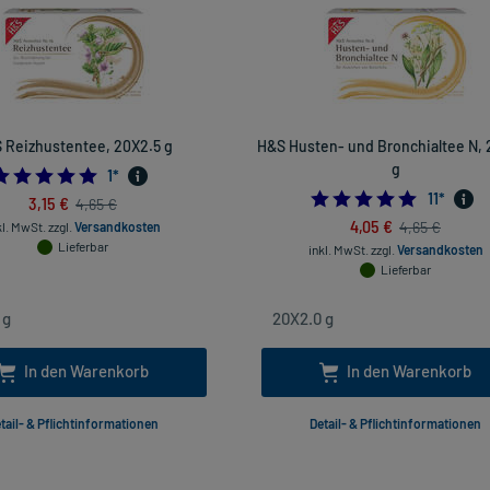
 Reizhustentee, 20X2.5 g
H&S Husten- und Bronchialtee N,
g
5.0
1
*
4.90909
11
*
3,15 €
4,65 €
4,05 €
4,65 €
kl. MwSt.
zzgl.
Versandkosten
Lieferbar
inkl. MwSt.
zzgl.
Versandkosten
Lieferbar
In den Warenkorb
In den Warenkorb
tail- & Pflichtinformationen
Detail- & Pflichtinformationen