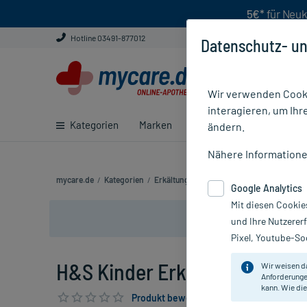
5€*
für Neuk
Hotline 03491-877012
Datenschutz- un
Wir verwenden Cooki
interagieren, um Ihr
Kategorien
Marken
Ratgeber
E-Rezept ei
ändern.
Nähere Information
mycare.de
/
Kategorien
/
Erkältung & Abwehr
/
H&S Kinder Erkältun
Google Analytics
Mit diesen Cookie
und Ihre Nutzerer
Pixel, Youtube-Soc
H&S Kinder Erkältungstee, 20
Wir weisen d
Anforderunge
kann. Wie die
Produkt bewerten & PlusHerzen sichern