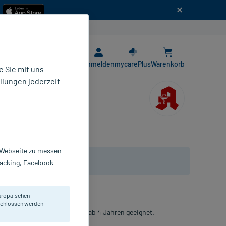
n
E-Rezept App
Anmelden
mycarePlus
Warenkorb
 Sie mit uns
llungen jederzeit
r Webseite zu messen
Tracking, Facebook
uropäischen
eschlossen werden
ltungskrankheiten. Für Kinder ab 4 Jahren geeignet.