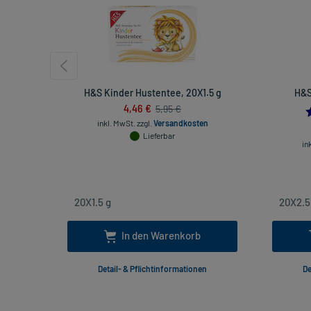
H&S Kinder Hustentee, 20X1.5 g
H&S
4,46 €
5,95 €
inkl. MwSt.
zzgl.
Versandkosten
Lieferbar
in
In den Warenkorb
Detail- & Pflichtinformationen
De