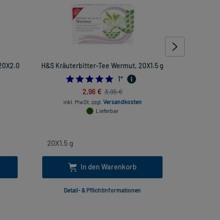
 20X2.0
H&S Kräuterbitter-Tee Wermut, 20X1.5 g
KadeZyklu
mg
5.0
1
*
0909090909
2,96 €
3,95 €
inkl. MwSt.
zzgl.
Versandkosten
Lieferbar
inkl. Mw
In den Warenkorb
Detail- & Pflichtinformationen
Deta