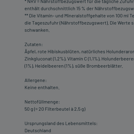
* NRV = Nährstoffbezugswert für die tägliche Zufuhr
enthält durchschnittlich 15 % der Nährstoffbezugsw
** Die Vitamin- und Mineralstoffgehalte von 100 ml
die Tageszufuhr (Nährstoffbezugswert). Die Werte 
schwanken.
Zutaten:
Äpfel, rote Hibiskusblüten, natürliches Holunderar
Zinkgluconat (1,2%), Vitamin C (1,1%), Holunderbeere
(1%), Heidelbeeren (1%), süße Brombeerblätter.
Allergene:
Keine enthalten.
Nettofüllmenge:
50 g (= 20 Filterbeutel à 2,5 g)
Ursprungsland des Lebensmittels:
Deutschland