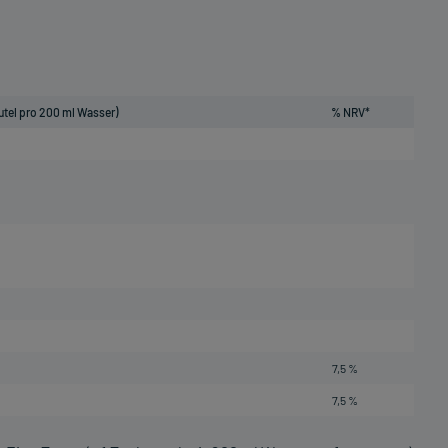
utel pro 200 ml Wasser)
% NRV*
7,5 %
7,5 %