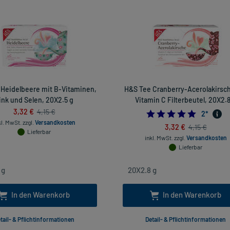
Heidelbeere mit B-Vitaminen,
H&S Tee Cranberry-Acerolakirsc
ink und Selen, 20X2.5 g
Vitamin C Filterbeutel, 20X2.8
3,32 €
4,15 €
5.0
2
*
kl. MwSt.
zzgl.
Versandkosten
3,32 €
4,15 €
Lieferbar
inkl. MwSt.
zzgl.
Versandkosten
Lieferbar
In den Warenkorb
In den Warenkorb
tail- & Pflichtinformationen
Detail- & Pflichtinformationen