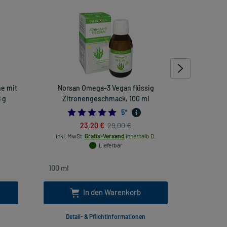
he mit
Norsan Omega-3 Vegan flüssig
 g
Zitronengeschmack, 100 ml
5.0
5
*
23,20 €
29,00 €
inkl. Mw
inkl. MwSt.
Gratis-Versand
innerhalb D.
Lieferbar
In den Warenkorb
Detail- & Pflichtinformationen
Deta