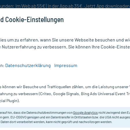
unden: Im Web ab 55€ | In der App ab 35€. Jetzt App downloade
d Cookie-Einstellungen
es um zu erfahren, wann Sie unsere Webseite besuchen und wie
e Nutzererfahrung zu verbessern. Sie können Ihre Cookie-Einste
nlösen
Rezeptur
Aktion %
en:
Datenschutzerklärung
Impressum
under mit Vitamin C und Zink
s können wir Besuche und Trafficquellen zählen, um die Leistung unsere
Nur für kurze Zeit:
Gratis-Versand* ab 19€ Mindestbestellwert!
fahrung zu verbessern (Criteo, Google Signals, Bing Ads Universal Event 
ial Plugin).
 C und Zink,
H&S Tee
arauf hin, dass die Datenschutzbestimmungen von
Google Analytics
nicht zwingend den E
n gem. EU-DSGVO genügen und ein Datentransfer in Drittstaaten bzw. die USA nicht ausg
 Daten dort verarbeitet werden, kann nicht geprüft und nachvollzogen werden.
Früchte-Kräutertee mit leicht sü