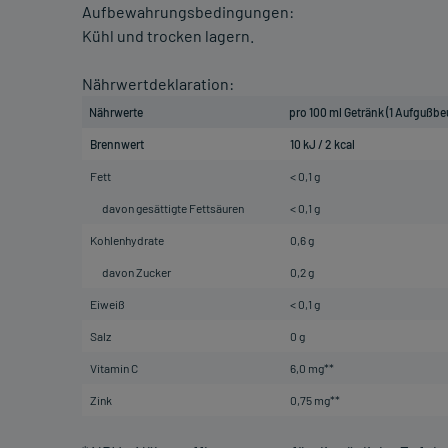
Aufbewahrungsbedingungen:
Kühl und trocken lagern.
Nährwertdeklaration:
Nährwerte
pro 100 ml Getränk (1 Aufgußbe
Brennwert
10 kJ / 2 kcal
Fett
< 0,1 g
davon gesättigte Fettsäuren
< 0,1 g
Kohlenhydrate
0,6 g
davon Zucker
0,2 g
Eiweiß
< 0,1 g
Salz
0 g
Vitamin C
6,0 mg**
Zink
0,75 mg**