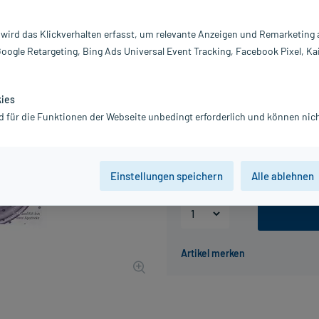
Darreichung:
Fi
Inhalt:
20
 wird das Klickverhalten erfasst, um relevante Anzeigen und Remarketing
PZN:
17
Google Retargeting, Bing Ads Universal Event Tracking, Facebook Pixel, Ka
Hersteller:
H&
Information:
3,32 €
kies
UVP
4,15 €
34
Plus
d für die Funktionen der Webseite unbedingt erforderlich und können nich
inkl. MwSt.
zzgl.
Versandkosten
Grundpreis: 66,40 € / kg
Einstellungen speichern
Alle ablehnen