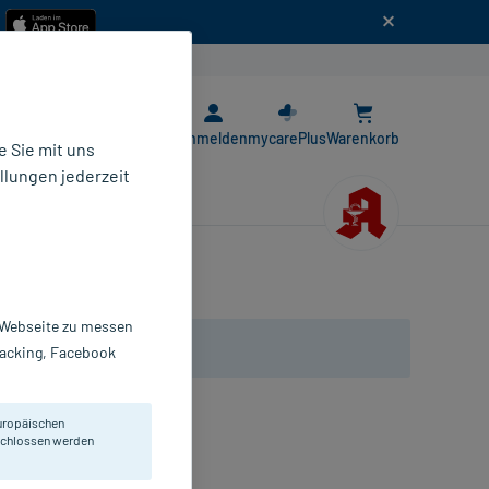
n
E-Rezept App
Anmelden
mycarePlus
Warenkorb
 Sie mit uns
llungen jederzeit
r Webseite zu messen
Tracking, Facebook
uropäischen
eschlossen werden
ßen Holundergeschmack.