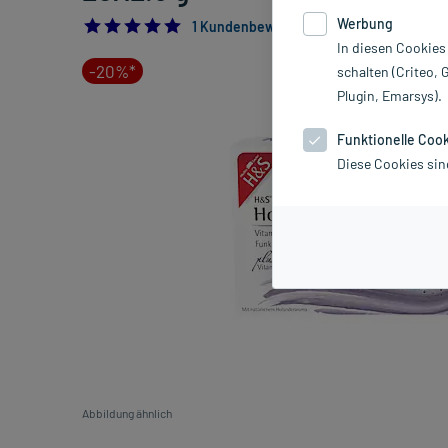
Werbung
5.0
1 Kundenbewertung*
In diesen Cookies
-20%*
schalten (Criteo, 
Plugin, Emarsys).
Funktionelle Coo
Diese Cookies sin
Abbildung ähnlich