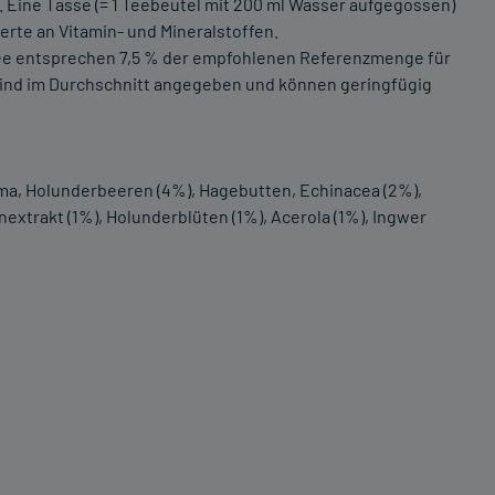
. Eine Tasse (= 1 Teebeutel mit 200 ml Wasser aufgegossen)
erte an Vitamin- und Mineralstoffen.
 Tee entsprechen 7,5 % der empfohlenen Referenzmenge für
sind im Durchschnitt angegeben und können geringfügig
oma, Holunderbeeren (4%), Hagebutten, Echinacea (2%),
nextrakt (1%), Holunderblüten (1%), Acerola (1%), Ingwer