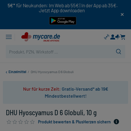
5€*
für Neukunden: Im Web ab 55€ | In der App ab 35€.
Jetzt App downloaden
Einzelmittel
/
DHU Hyoscyamus D 6 Globuli
Nur für kurze Zeit:
Gratis-Versand* ab 19€
Mindestbestellwert!
DHU Hyoscyamus D 6 Globuli, 10 g
Produkt bewerten & PlusHerzen sichern