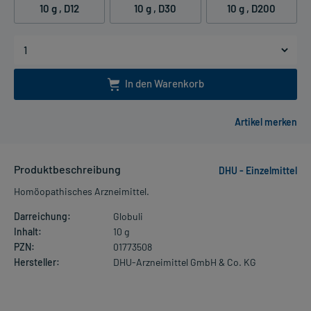
10 g
, D12
10 g
, D30
10 g
, D200
In den Warenkorb
Produktbeschreibung
DHU - Einzelmittel
Homöopathisches Arzneimittel.
Darreichung:
Globuli
Inhalt:
10 g
PZN:
01773508
Hersteller:
DHU-Arzneimittel GmbH & Co. KG