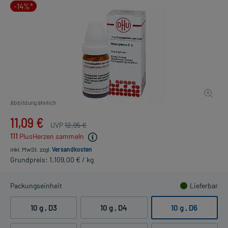
-14%*
Abbildung ähnlich
11,09 €
UVP
12,95 €
111
PlusHerzen sammeln
inkl. MwSt.
zzgl.
Versandkosten
Grundpreis: 1.109,00 € / kg
Packungseinheit
Lieferbar
10 g
, D3
10 g
, D4
10 g
, D6