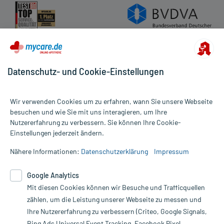
Datenschutz- und Cookie-Einstellungen
Wir verwenden Cookies um zu erfahren, wann Sie unsere Webseite
besuchen und wie Sie mit uns interagieren, um Ihre
Nutzererfahrung zu verbessern. Sie können Ihre Cookie-
Alle Preise gelten inkl. MwSt., ggf. zzgl. Versandkosten
Einstellungen jederzeit ändern.
Informationen auf dieser Website werden ausschließlich für
informative Zwecke zur Verfügung gestellt. Sie ersetzen keinesfalls
Nähere Informationen:
Datenschutzerklärung
Impressum
die Untersuchung und Behandlung durch einen Arzt. Bitte
beachten Sie, dass hierdurch weder Diagnosen gestellt noch
Google Analytics
Therapien eingeleitet werden können. | Diese Webseite benutzt
Mit diesen Cookies können wir Besuche und Trafficquellen
Google Analytics. Lesen Sie bitte dazu die wichtigen Hinweise in
unserer Datenschutzerklärung. Für den Widerruf einer Bestellung
zählen, um die Leistung unserer Webseite zu messen und
nutzen Sie das Formular:
Ihre Nutzererfahrung zu verbessern (Criteo, Google Signals,
Bing Ads Universal Event Tracking, Facebook Pixel,