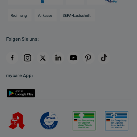
Karriere
Hilfsmittelbox
Engagement
Direktabrechnung PKV
Rechnung
Vorkasse
SEPA-Lastschrift
Partner
Apotheke vor Ort
Kundenbewertungen
Folgen Sie uns:
AGB
Impressum
Datenschutz
Cookie-Einstellungen
mycare App:
Rückgabe/Widerruf
Barrierefreiheitserklärung