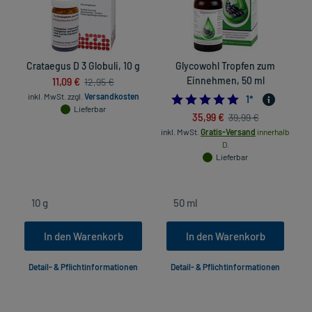
Crataegus D 3 Globuli, 10 g
Glycowohl Tropfen zum
B
11,09 €
Einnehmen, 50 ml
12,95 €
inkl. MwSt.
zzgl.
Versandkosten
5.0
1
*
Lieferbar
35,99 €
39,99 €
inkl. MwSt.
Gratis-Versand
innerhalb
in
D.
Lieferbar
In den Warenkorb
In den Warenkorb
Detail- & Pflichtinformationen
Detail- & Pflichtinformationen