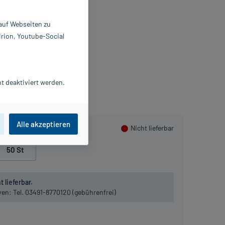
lmtabletten
 auf Webseiten zu
 St
irion, Youtube-Social
021250
LIUD Pharma GmbH
Beipackzettel als PDF
t deaktiviert werden.
Herzen sammeln
Alle akzeptieren
Nicht lieferbar
50 St
 lieferbar.
iven:
Tel. 03491-8770120 (gebührenfrei)