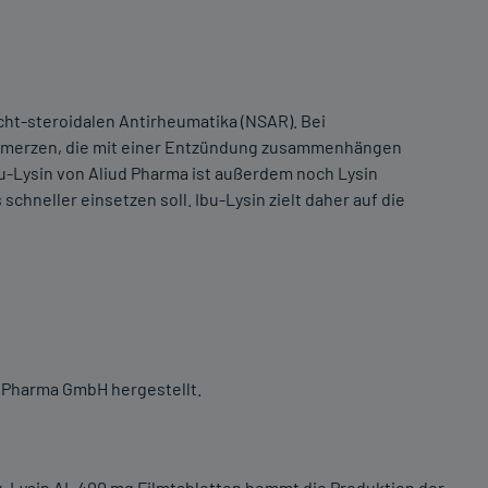
icht-steroidalen Antirheumatika (NSAR). Bei
merzen, die mit einer Entzündung zusammenhängen
bu-Lysin von Aliud Pharma ist außerdem noch Lysin
hneller einsetzen soll. Ibu-Lysin zielt daher auf die
d Pharma GmbH hergestellt.
u-Lysin AL 400 mg Filmtabletten hemmt die Produktion der