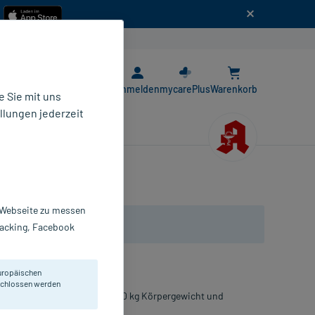
n
E-Rezept App
Anmelden
mycarePlus
Warenkorb
 Sie mit uns
llungen jederzeit
r Webseite zu messen
Tracking, Facebook
uropäischen
eschlossen werden
rofen. Für Jugendlichen ab 40 kg Körpergewicht und