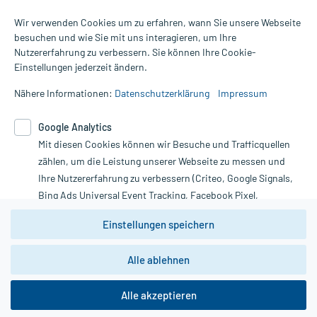
Wir verwenden Cookies um zu erfahren, wann Sie unsere Webseite
besuchen und wie Sie mit uns interagieren, um Ihre
Nutzererfahrung zu verbessern. Sie können Ihre Cookie-
Alle Preise gelten inkl. MwSt., ggf. zzgl. Versandkosten
Einstellungen jederzeit ändern.
Informationen auf dieser Website werden ausschließlich für
informative Zwecke zur Verfügung gestellt. Sie ersetzen keinesfalls
Nähere Informationen:
Datenschutzerklärung
Impressum
die Untersuchung und Behandlung durch einen Arzt. Bitte
beachten Sie, dass hierdurch weder Diagnosen gestellt noch
Google Analytics
Therapien eingeleitet werden können. | Diese Webseite benutzt
Mit diesen Cookies können wir Besuche und Trafficquellen
Google Analytics. Lesen Sie bitte dazu die wichtigen Hinweise in
unserer Datenschutzerklärung. Für den Widerruf einer Bestellung
zählen, um die Leistung unserer Webseite zu messen und
nutzen Sie das Formular:
Ihre Nutzererfahrung zu verbessern (Criteo, Google Signals,
Bing Ads Universal Event Tracking, Facebook Pixel,
Vertrag widerrufen
Youtube-Social Plugin).
Einstellungen speichern
Wir weisen darauf hin, dass die
Datenschutzbestimmungen von
Google Analytics
nicht
Alle ablehnen
*Hinweise zu unseren Aktionen und Bewertungen
zwingend den Europäischen Anforderungen gem. EU-
DSGVO genügen und ein Datentransfer in Drittstaaten bzw.
die USA nicht ausgeschlossen werden kann. Wie die
Alle akzeptieren
Daten dort verarbeitet werden, kann nicht geprüft und
nachvollzogen werden.
copyright @ 2026 Roland Helle e.K. - Versandapotheke - Alle Rechte vorbehalten