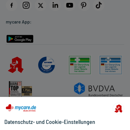
Datenschutz
Cookie-Einstellungen
mycare App:
Rückgabe/Widerruf
Barrierefreiheitserklärung
Datenschutz- und Cookie-Einstellungen