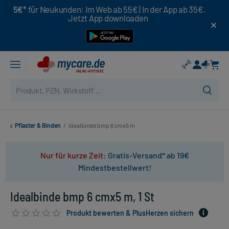
5€*
für Neukunden: Im Web ab 55€ | In der App ab 35€.
Jetzt App downloaden
Pflaster & Binden
/
Idealbinde bmp 6 cmx5 m
Nur für kurze Zeit:
Gratis-Versand* ab 19€
Mindestbestellwert!
Idealbinde bmp 6 cmx5 m, 1 St
Produkt bewerten & PlusHerzen sichern