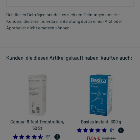
Bei diesen Beiträgen handelt es sich um Meinungen unserer
Kunden, die eine individuelle Beratung durch einen Arzt oder
Apotheker nicht ersetzen können.
Kunden, die diesen Artikel gekauft haben, kauften auch:
Combur 9 Test Teststreifen,
Basica Instant, 300 g
50 St
D
4.875
8
*
4.555555555555555
9
*
17,64 €
19,20 €