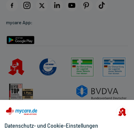
Datenschutz
Cookie-Einstellungen
mycare App:
Rückgabe/Widerruf
Barrierefreiheitserklärung
Datenschutz- und Cookie-Einstellungen