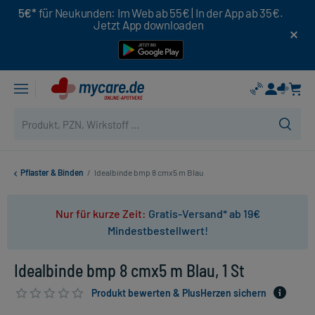
5€*
für Neukunden: Im Web ab 55€ | In der App ab 35€.
Jetzt App downloaden
Pflaster & Binden
/
Idealbinde bmp 8 cmx5 m Blau
Nur für kurze Zeit:
Gratis-Versand* ab 19€
Mindestbestellwert!
Idealbinde bmp 8 cmx5 m Blau, 1 St
Produkt bewerten & PlusHerzen sichern