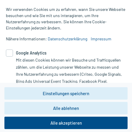
Wir verwenden Cookies um zu erfahren, wann Sie unsere Webseite
besuchen und wie Sie mit uns interagieren, um Ihre
Nutzererfahrung zu verbessern. Sie können Ihre Cookie-
Alle Preise gelten inkl. MwSt., ggf. zzgl. Versandkosten
Einstellungen jederzeit ändern.
Informationen auf dieser Website werden ausschließlich für
informative Zwecke zur Verfügung gestellt. Sie ersetzen keinesfalls
Nähere Informationen:
Datenschutzerklärung
Impressum
die Untersuchung und Behandlung durch einen Arzt. Bitte
beachten Sie, dass hierdurch weder Diagnosen gestellt noch
Google Analytics
Therapien eingeleitet werden können. | Diese Webseite benutzt
Mit diesen Cookies können wir Besuche und Trafficquellen
Google Analytics. Lesen Sie bitte dazu die wichtigen Hinweise in
unserer Datenschutzerklärung. Für den Widerruf einer Bestellung
zählen, um die Leistung unserer Webseite zu messen und
nutzen Sie das Formular:
Ihre Nutzererfahrung zu verbessern (Criteo, Google Signals,
Bing Ads Universal Event Tracking, Facebook Pixel,
Vertrag widerrufen
Youtube-Social Plugin).
Einstellungen speichern
Wir weisen darauf hin, dass die
Datenschutzbestimmungen von
Google Analytics
nicht
Alle ablehnen
*Hinweise zu unseren Aktionen und Bewertungen
zwingend den Europäischen Anforderungen gem. EU-
DSGVO genügen und ein Datentransfer in Drittstaaten bzw.
die USA nicht ausgeschlossen werden kann. Wie die
Alle akzeptieren
Daten dort verarbeitet werden, kann nicht geprüft und
nachvollzogen werden.
copyright @ 2026 Roland Helle e.K. - Versandapotheke - Alle Rechte vorbehalten