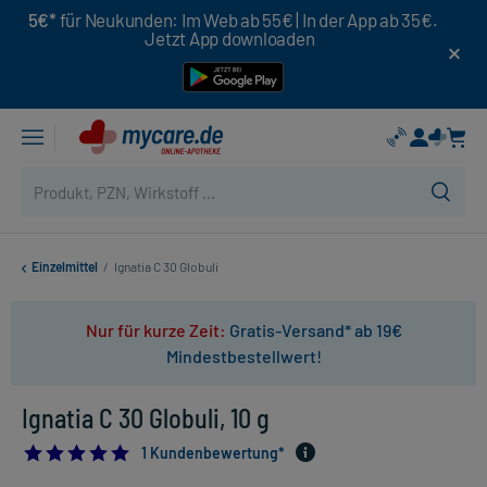
5€*
für Neukunden: Im Web ab 55€ | In der App ab 35€.
Jetzt App downloaden
Einzelmittel
/
Ignatia C 30 Globuli
Nur für kurze Zeit:
Gratis-Versand* ab 19€
Mindestbestellwert!
Ignatia C 30 Globuli, 10 g
5.0
1 Kundenbewertung*