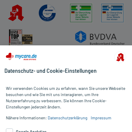
Datenschutz- und Cookie-Einstellungen
Wir verwenden Cookies um zu erfahren, wann Sie unsere Webseite
besuchen und wie Sie mit uns interagieren, um Ihre
Nutzererfahrung zu verbessern. Sie können Ihre Cookie-
Alle Preise gelten inkl. MwSt., ggf. zzgl. Versandkosten
Einstellungen jederzeit ändern.
Informationen auf dieser Website werden ausschließlich für
informative Zwecke zur Verfügung gestellt. Sie ersetzen keinesfalls
Nähere Informationen:
Datenschutzerklärung
Impressum
die Untersuchung und Behandlung durch einen Arzt. Bitte
beachten Sie, dass hierdurch weder Diagnosen gestellt noch
Google Analytics