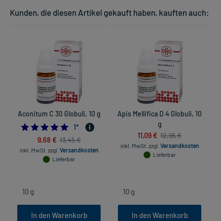
Kunden, die diesen Artikel gekauft haben, kauften auch:
Aconitum C 30 Globuli, 10 g
Apis Mellifica D 4 Globuli, 10
g
5.0
1
*
11,09 €
12,95 €
9,68 €
13,45 €
inkl. MwSt.
zzgl.
Versandkosten
inkl. MwSt.
zzgl.
Versandkosten
in
Lieferbar
Lieferbar
In den Warenkorb
In den Warenkorb