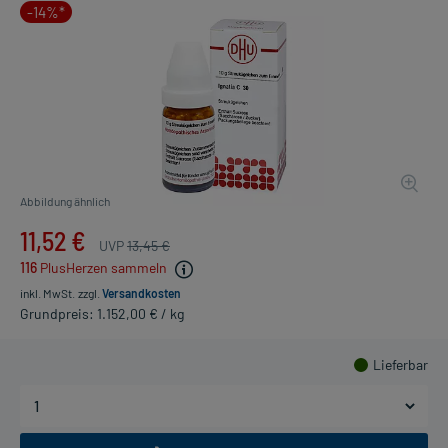
-14%*
Abbildung ähnlich
11,52 €
UVP
13,45 €
116
PlusHerzen sammeln
inkl. MwSt.
zzgl.
Versandkosten
Grundpreis: 1.152,00 € / kg
Lieferbar