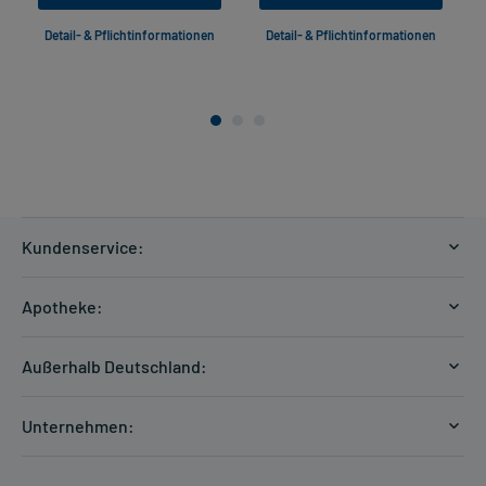
Detail- & Pflichtinformationen
Detail- & Pflichtinformationen
Kundenservice:
Versandkosten
Apotheke:
Zahlungsarten
Ratgeber
Kontakt
Außerhalb Deutschland:
E-Rezept
FAQ
Versandkosten Schweiz
Papierrezept einlösen
Hilfe
Unternehmen:
Formular anfordern
mycarePlus
Experten-Team
Arzneimittel-Check
Direktbestellung