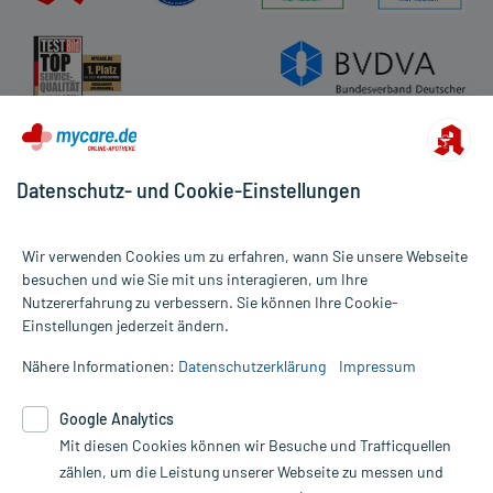
Datenschutz- und Cookie-Einstellungen
Wir verwenden Cookies um zu erfahren, wann Sie unsere Webseite
besuchen und wie Sie mit uns interagieren, um Ihre
Nutzererfahrung zu verbessern. Sie können Ihre Cookie-
Alle Preise gelten inkl. MwSt., ggf. zzgl. Versandkosten
Einstellungen jederzeit ändern.
Informationen auf dieser Website werden ausschließlich für
informative Zwecke zur Verfügung gestellt. Sie ersetzen keinesfalls
Nähere Informationen:
Datenschutzerklärung
Impressum
die Untersuchung und Behandlung durch einen Arzt. Bitte
beachten Sie, dass hierdurch weder Diagnosen gestellt noch
Google Analytics
Therapien eingeleitet werden können. | Diese Webseite benutzt
Mit diesen Cookies können wir Besuche und Trafficquellen
Google Analytics. Lesen Sie bitte dazu die wichtigen Hinweise in
unserer Datenschutzerklärung. Für den Widerruf einer Bestellung
zählen, um die Leistung unserer Webseite zu messen und
nutzen Sie das Formular: