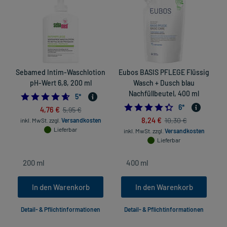
Sebamed Intim-Waschlotion
Eubos BASIS PFLEGE Flüssig
S
pH-Wert 6,8, 200 ml
Wasch + Dusch blau
Nachfüllbeutel, 400 ml
4.6
5
*
4.3333333333333
6
*
4,76 €
5,95 €
8,24 €
10,30 €
inkl. MwSt.
zzgl.
Versandkosten
in
Lieferbar
inkl. MwSt.
zzgl.
Versandkosten
Lieferbar
In den Warenkorb
In den Warenkorb
Detail- & Pflichtinformationen
Detail- & Pflichtinformationen