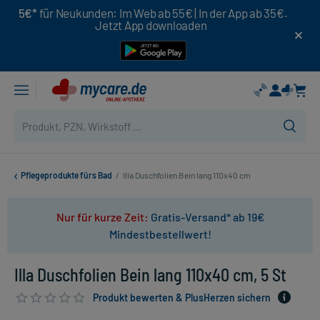
5€*
für Neukunden: Im Web ab 55€ | In der App ab 35€.
Jetzt App downloaden
Pflegeprodukte fürs Bad
/
Illa Duschfolien Bein lang 110x40 cm
Nur für kurze Zeit:
Gratis-Versand* ab 19€
Mindestbestellwert!
Illa Duschfolien Bein lang 110x40 cm, 5 St
Produkt bewerten & PlusHerzen sichern