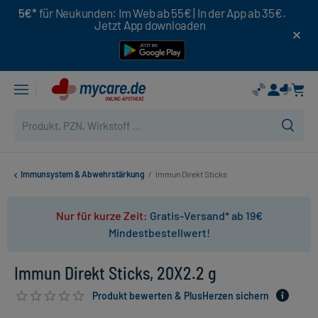
5€*
für Neukunden: Im Web ab 55€ | In der App ab 35€.
Jetzt App downloaden
Immunsystem & Abwehrstärkung
/
Immun Direkt Sticks
Nur für kurze Zeit:
Gratis-Versand* ab 19€
Mindestbestellwert!
Immun Direkt Sticks, 20X2.2 g
Produkt bewerten & PlusHerzen sichern