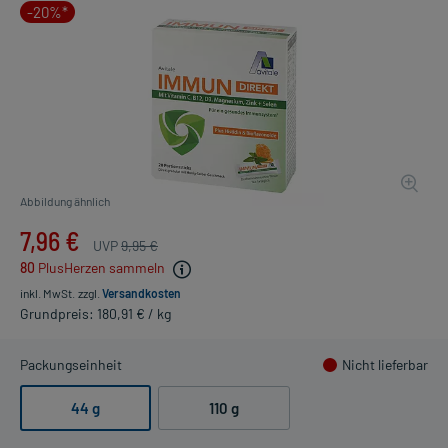
-20%*
Abbildung ähnlich
7,96 €
UVP
9,95 €
80
PlusHerzen sammeln
inkl. MwSt.
zzgl.
Versandkosten
Grundpreis: 180,91 € / kg
Packungseinheit
Nicht lieferbar
44 g
110 g