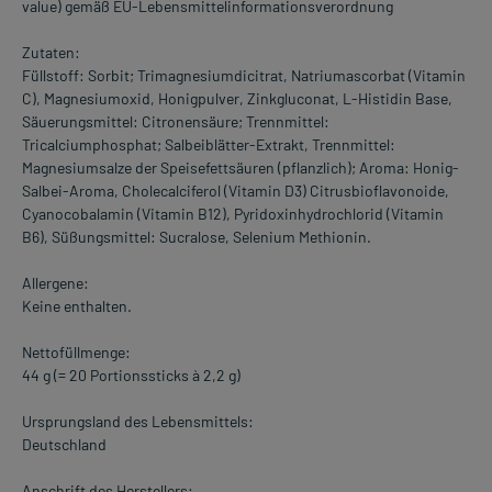
value) gemäß EU-Lebensmittelinformationsverordnung
Zutaten:
Füllstoff: Sorbit; Trimagnesiumdicitrat, Natriumascorbat (Vitamin
C), Magnesiumoxid, Honigpulver, Zinkgluconat, L-Histidin Base,
Säuerungsmittel: Citronensäure; Trennmittel:
Tricalciumphosphat; Salbeiblätter-Extrakt, Trennmittel:
Magnesiumsalze der Speisefettsäuren (pflanzlich); Aroma: Honig-
Salbei-Aroma, Cholecalciferol (Vitamin D3) Citrusbioflavonoide,
Cyanocobalamin (Vitamin B12), Pyridoxinhydrochlorid (Vitamin
B6), Süßungsmittel: Sucralose, Selenium Methionin.
Allergene:
Keine enthalten.
Nettofüllmenge:
44 g (= 20 Portionssticks à 2,2 g)
Ursprungsland des Lebensmittels:
Deutschland
Anschrift des Herstellers: