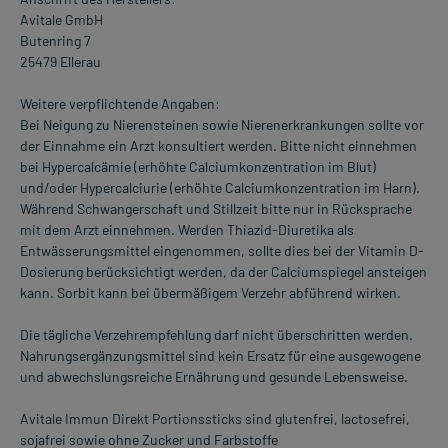
Avitale GmbH
Butenring 7
25479 Ellerau
Weitere verpflichtende Angaben:
Bei Neigung zu Nierensteinen sowie Nierenerkrankungen sollte vor
der Einnahme ein Arzt konsultiert werden. Bitte nicht einnehmen
bei Hypercalcämie (erhöhte Calciumkonzentration im Blut)
und/oder Hypercalciurie (erhöhte Calciumkonzentration im Harn).
Während Schwangerschaft und Stillzeit bitte nur in Rücksprache
mit dem Arzt einnehmen. Werden Thiazid-Diuretika als
Entwässerungsmittel eingenommen, sollte dies bei der Vitamin D-
Dosierung berücksichtigt werden, da der Calciumspiegel ansteigen
kann. Sorbit kann bei übermäßigem Verzehr abführend wirken.
Die tägliche Verzehrempfehlung darf nicht überschritten werden.
Nahrungsergänzungsmittel sind kein Ersatz für eine ausgewogene
und abwechslungsreiche Ernährung und gesunde Lebensweise.
Avitale Immun Direkt Portionssticks sind glutenfrei, lactosefrei,
sojafrei sowie ohne Zucker und Farbstoffe