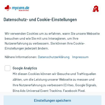
Datenschutz- und Cookie-Einstellungen
Wir verwenden Cookies um zu erfahren, wann Sie unsere Webseite
besuchen und wie Sie mit uns interagieren, um Ihre
Nutzererfahrung zu verbessern. Sie können Ihre Cookie-
Alle Preise gelten inkl. MwSt., ggf. zzgl. Versandkosten
Einstellungen jederzeit ändern.
Informationen auf dieser Website werden ausschließlich für
informative Zwecke zur Verfügung gestellt. Sie ersetzen keinesfalls
Nähere Informationen:
Datenschutzerklärung
Impressum
die Untersuchung und Behandlung durch einen Arzt. Bitte
beachten Sie, dass hierdurch weder Diagnosen gestellt noch
Google Analytics
Therapien eingeleitet werden können. | Diese Webseite benutzt
Mit diesen Cookies können wir Besuche und Trafficquellen
Google Analytics. Lesen Sie bitte dazu die wichtigen Hinweise in
unserer Datenschutzerklärung. Für den Widerruf einer Bestellung
zählen, um die Leistung unserer Webseite zu messen und
nutzen Sie das Formular:
Ihre Nutzererfahrung zu verbessern (Criteo, Google Signals,
Bing Ads Universal Event Tracking, Facebook Pixel,
Vertrag widerrufen
Youtube-Social Plugin).
Einstellungen speichern