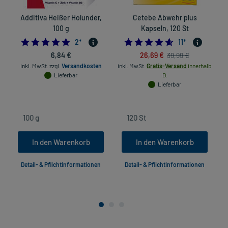
Additiva Heißer Holunder,
Cetebe Abwehr plus
100 g
Kapseln, 120 St
5.0
4.6363636363636
2
*
11
*
6,84 €
26,69 €
39,99 €
inkl. MwSt.
zzgl.
Versandkosten
inkl. MwSt.
Gratis-Versand
innerhalb
Lieferbar
D.
in
Lieferbar
In den Warenkorb
In den Warenkorb
Detail- & Pflichtinformationen
Detail- & Pflichtinformationen