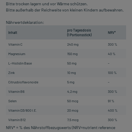
Bitte trocken lagern und vor Wärme schützen.
Bitte außerhalb der Reichweite von kleinen Kindern aufbewahren.
Nährwertdeklaration:
pro Tagesdosis
Inhalt
NRV*
(1 Portionsstick)
Vitamin C
240 mg
300 %
Magnesium
150 mg
40 %
L-Histidin Base
50 mg
–
Zink
10 mg
100 %
Citrusbioflavonoide
5 mg
–
Vitamin B6
4,2 mg
300 %
Selen
50 mcg
91 %
Vitamin D3/800 I.E.
20 mcg
400 %
Vitamin B12
7,5 mcg
300 %
NRV* = % des Nährstoffbezugswerts (NRV=nutrient reference