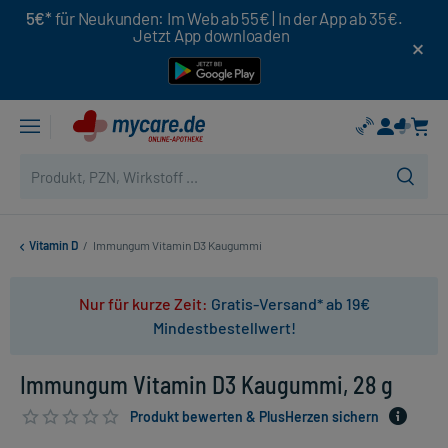
5€*
für Neukunden: Im Web ab 55€ | In der App ab 35€.
Jetzt App downloaden
Vitamin D
/
Immungum Vitamin D3 Kaugummi
Nur für kurze Zeit:
Gratis-Versand* ab 19€
Mindestbestellwert!
Immungum Vitamin D3 Kaugummi, 28 g
Produkt bewerten & PlusHerzen sichern