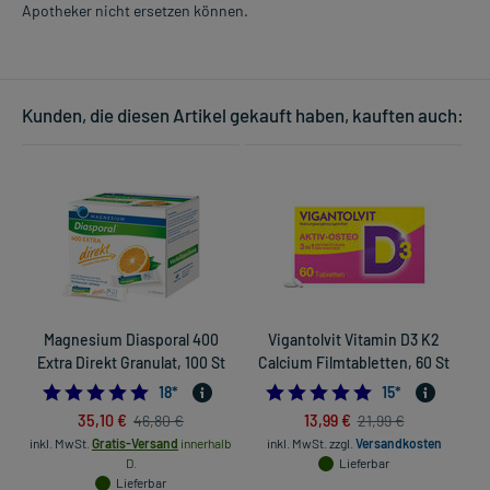
Apotheker nicht ersetzen können.
Kunden, die diesen Artikel gekauft haben, kauften auch:
Magnesium Diasporal 400
Vigantolvit Vitamin D3 K2
Extra Direkt Granulat, 100 St
Calcium Filmtabletten, 60 St
4.888888888888889
4.8666666666666
18
*
15
*
35,10 €
13,99 €
46,80 €
21,99 €
inkl. MwSt.
Gratis-Versand
innerhalb
inkl. MwSt.
zzgl.
Versandkosten
D.
Lieferbar
Lieferbar