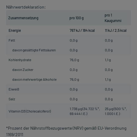
Nährwertdeklaration:
pro 1
Zusammensetzung
pro 100 g
Kaugummi
Energie
767 kJ / 184 kcal
11 kJ / 2,5 kcal
Fett
0,0 g
0,0 g
davon gesättigte Fettsäuren
0,0 g
0,0 g
Kohlenhydrate
76,0 g
1,1 g
davon Zucker
0,0 g
0,0 g
davon mehrwertige Alkohole
76,0 g
1,1 g
Eiweiß
0,0 g
0,0 g
Salz
0,0 g
0,0 g
1.736 µg (34.722 %*,
25 µg (500 %*,
Vitamin D3 (Cholecalciferol)
69.444 I.E.)
1.000 I.E.)
*Prozent der Nährstoffbezugswerte (NRV) gemäß EU-Verordnung
1169/2011