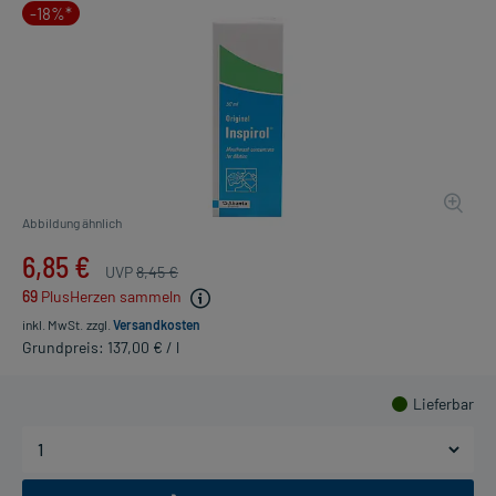
-18%*
Abbildung ähnlich
6,85 €
UVP
8,45 €
69
PlusHerzen sammeln
inkl. MwSt.
zzgl.
Versandkosten
Grundpreis: 137,00 € / l
Lieferbar