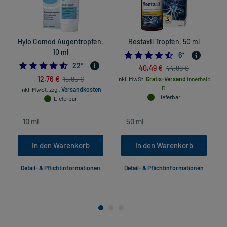
Hylo Comod Augentropfen,
Restaxil Tropfen, 50 ml
10 ml
4.5
6
*
4.590909090909091
22
*
40,49 €
44,99 €
12,76 €
15,95 €
inkl. MwSt.
Gratis-Versand
innerhalb
D.
inkl. MwSt.
zzgl.
Versandkosten
Lieferbar
Lieferbar
In den Warenkorb
In den Warenkorb
Detail- & Pflichtinformationen
Detail- & Pflichtinformationen