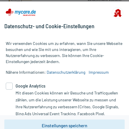
Datenschutz- und Cookie-Einstellungen
Wir verwenden Cookies um zu erfahren, wann Sie unsere Webseite
besuchen und wie Sie mit uns interagieren, um Ihre
Nutzererfahrung zu verbessern. Sie können Ihre Cookie-
Alle Preise gelten inkl. MwSt., ggf. zzgl. Versandkosten
Einstellungen jederzeit ändern.
Informationen auf dieser Website werden ausschließlich für
informative Zwecke zur Verfügung gestellt. Sie ersetzen keinesfalls
Nähere Informationen:
Datenschutzerklärung
Impressum
die Untersuchung und Behandlung durch einen Arzt. Bitte
beachten Sie, dass hierdurch weder Diagnosen gestellt noch
Google Analytics
Therapien eingeleitet werden können. | Diese Webseite benutzt
Mit diesen Cookies können wir Besuche und Trafficquellen
Google Analytics. Lesen Sie bitte dazu die wichtigen Hinweise in
unserer Datenschutzerklärung. Für den Widerruf einer Bestellung
zählen, um die Leistung unserer Webseite zu messen und
nutzen Sie das Formular:
Ihre Nutzererfahrung zu verbessern (Criteo, Google Signals,
Bing Ads Universal Event Tracking, Facebook Pixel,
Vertrag widerrufen
Youtube-Social Plugin).
Einstellungen speichern