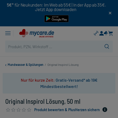
5€*
für Neukunden: Im Web ab 55€ | In der App ab 35€.
Jetzt App downloaden
Mundwasser & Spülungen
/
Original Inspirol Lösung
Nur für kurze Zeit:
Gratis-Versand* ab 19€
Mindestbestellwert!
Original Inspirol Lösung, 50 ml
Produkt bewerten & PlusHerzen sichern