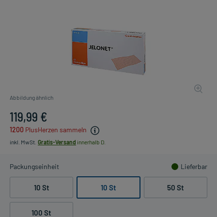
Abbildung ähnlich
119,99 €
1200
PlusHerzen sammeln
inkl. MwSt.
Gratis-Versand
innerhalb D.
Packungseinheit
Lieferbar
10 St
10 St
50 St
100 St