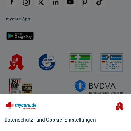
Datenschutz
Cookie-Einstellungen
mycare App:
Rückgabe/Widerruf
Barrierefreiheitserklärung
Datenschutz- und Cookie-Einstellungen