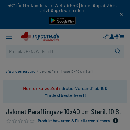
5€*
für Neukunden: Im Web ab 55€ | In der App ab 35€.
Jetzt App downloaden
Wundversorgung
/
Jelonet Paraffingaze 10x40 cm Steril
Nur für kurze Zeit:
Gratis-Versand* ab 19€
Mindestbestellwert!
Jelonet Paraffingaze 10x40 cm Steril, 10 St
Produkt bewerten & PlusHerzen sichern