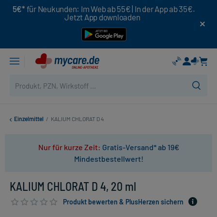
5€*
für Neukunden: Im Web ab 55€ | In der App ab 35€.
Jetzt App downloaden
Einzelmittel
/
KALIUM CHLORAT D 4
Nur für kurze Zeit:
Gratis-Versand* ab 19€
Mindestbestellwert!
KALIUM CHLORAT D 4, 20 ml
Produkt bewerten & PlusHerzen sichern