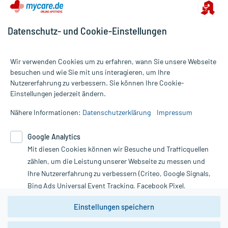
Datenschutz- und Cookie-Einstellungen
Wir verwenden Cookies um zu erfahren, wann Sie unsere Webseite
besuchen und wie Sie mit uns interagieren, um Ihre
Nutzererfahrung zu verbessern. Sie können Ihre Cookie-
Alle Preise gelten inkl. MwSt., ggf. zzgl. Versandkosten
Einstellungen jederzeit ändern.
Informationen auf dieser Website werden ausschließlich für
informative Zwecke zur Verfügung gestellt. Sie ersetzen keinesfalls
Nähere Informationen:
Datenschutzerklärung
Impressum
die Untersuchung und Behandlung durch einen Arzt. Bitte
beachten Sie, dass hierdurch weder Diagnosen gestellt noch
Google Analytics
Therapien eingeleitet werden können. | Diese Webseite benutzt
Mit diesen Cookies können wir Besuche und Trafficquellen
Google Analytics. Lesen Sie bitte dazu die wichtigen Hinweise in
unserer Datenschutzerklärung. Für den Widerruf einer Bestellung
zählen, um die Leistung unserer Webseite zu messen und
nutzen Sie das Formular:
Ihre Nutzererfahrung zu verbessern (Criteo, Google Signals,
Bing Ads Universal Event Tracking, Facebook Pixel,
Vertrag widerrufen
Youtube-Social Plugin).
Einstellungen speichern
Wir weisen darauf hin, dass die
Datenschutzbestimmungen von
Google Analytics
nicht