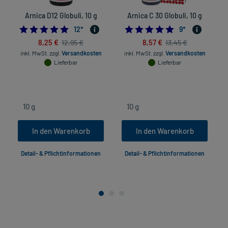
Arnica D12 Globuli, 10 g
Arnica C 30 Globuli, 10 g
5.0
4.8888888888888
12
*
9
*
8,25 €
8,57 €
12,95 €
13,45 €
inkl. MwSt.
zzgl.
Versandkosten
inkl. MwSt.
zzgl.
Versandkosten
Lieferbar
Lieferbar
In den Warenkorb
In den Warenkorb
Detail- & Pflichtinformationen
Detail- & Pflichtinformationen