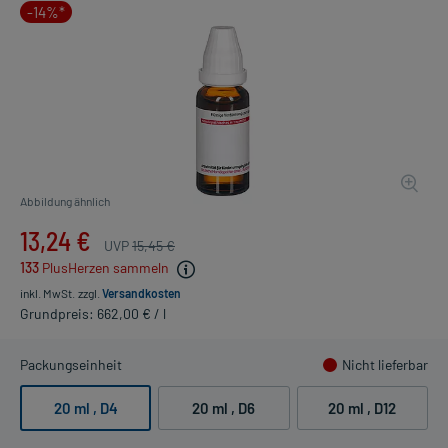
-14%*
Abbildung ähnlich
13,24 €
UVP
15,45 €
133
PlusHerzen sammeln
inkl. MwSt.
zzgl.
Versandkosten
Grundpreis: 662,00 € / l
Packungseinheit
Nicht lieferbar
20 ml
, D4
20 ml
, D6
20 ml
, D12