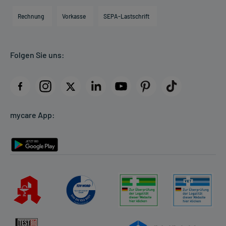
Engagement
Direktabrechnung PKV
Rechnung
Vorkasse
SEPA-Lastschrift
Partner
Apotheke vor Ort
Kundenbewertungen
Folgen Sie uns:
AGB
Impressum
Datenschutz
Cookie-Einstellungen
mycare App:
Rückgabe/Widerruf
Barrierefreiheitserklärung