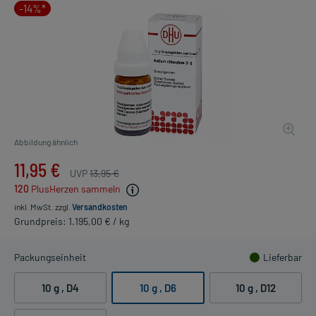
-14%*
Abbildung ähnlich
11,95 €
UVP
13,95 €
120
PlusHerzen sammeln
inkl. MwSt.
zzgl.
Versandkosten
Grundpreis: 1.195,00 € / kg
Packungseinheit
Lieferbar
10 g
, D4
10 g
, D6
10 g
, D12