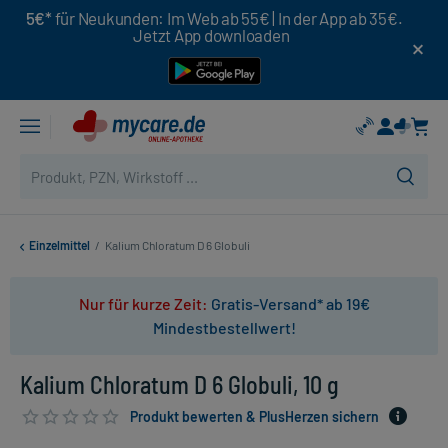
5€*
für Neukunden: Im Web ab 55€ | In der App ab 35€.
Jetzt App downloaden
Einzelmittel
/
Kalium Chloratum D 6 Globuli
Nur für kurze Zeit:
Gratis-Versand* ab 19€
Mindestbestellwert!
Kalium Chloratum D 6 Globuli, 10 g
Produkt bewerten & PlusHerzen sichern