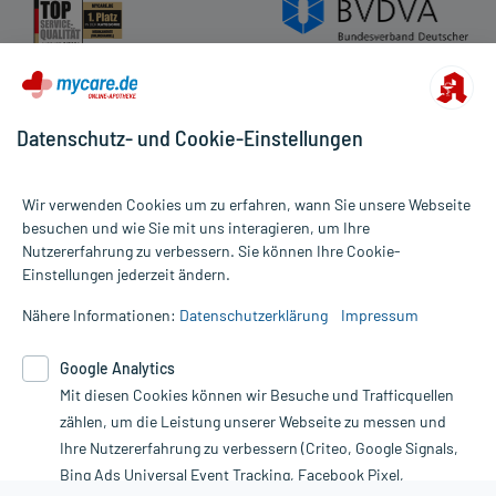
Datenschutz- und Cookie-Einstellungen
Wir verwenden Cookies um zu erfahren, wann Sie unsere Webseite
besuchen und wie Sie mit uns interagieren, um Ihre
Nutzererfahrung zu verbessern. Sie können Ihre Cookie-
Alle Preise gelten inkl. MwSt., ggf. zzgl. Versandkosten
Einstellungen jederzeit ändern.
Informationen auf dieser Website werden ausschließlich für
informative Zwecke zur Verfügung gestellt. Sie ersetzen keinesfalls
Nähere Informationen:
Datenschutzerklärung
Impressum
die Untersuchung und Behandlung durch einen Arzt. Bitte
beachten Sie, dass hierdurch weder Diagnosen gestellt noch
Google Analytics
Therapien eingeleitet werden können. | Diese Webseite benutzt
Mit diesen Cookies können wir Besuche und Trafficquellen
Google Analytics. Lesen Sie bitte dazu die wichtigen Hinweise in
unserer Datenschutzerklärung. Für den Widerruf einer Bestellung
zählen, um die Leistung unserer Webseite zu messen und
nutzen Sie das Formular:
Ihre Nutzererfahrung zu verbessern (Criteo, Google Signals,
Bing Ads Universal Event Tracking, Facebook Pixel,