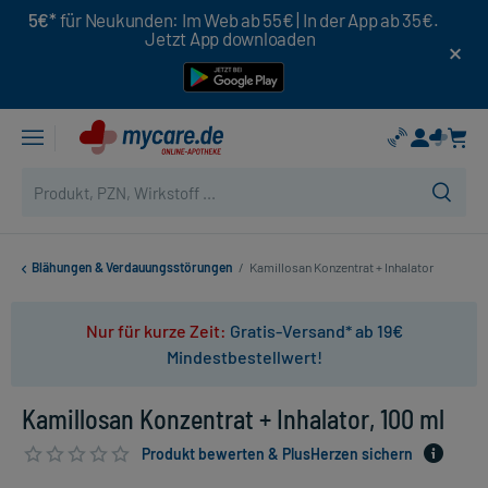
5€*
für Neukunden: Im Web ab 55€ | In der App ab 35€.
Jetzt App downloaden
Blähungen & Verdauungsstörungen
/
Kamillosan Konzentrat + Inhalator
Nur für kurze Zeit:
Gratis-Versand* ab 19€
Mindestbestellwert!
Kamillosan Konzentrat + Inhalator, 100 ml
Produkt bewerten & PlusHerzen sichern