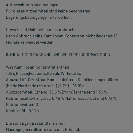
Aufbewahrungsbedingungen:
Für dieses Arzneimittel sind keine besonderen
Lagerungsbedingungen erforderlich.
Hinweis auf Haltbarkeit nach Anbruch:
Nach Anbruch sollte Kamillosan Konzentrat nicht länger als 12
Monate verwendet werden.
6. INHALT DER PACKUNG UND WEITERE INFORMATIONEN
Was Kamillosan Konzentrat enthält:
100 g Flüssigkeit enthalten als Wirkstoffe:
Auszug (1:4,0-4,5) aus Kamillenblüten : Kamillenzungenblüten
(beide Matricaria recutita L.) (4,7:1) - 98,91 g
Auszugsmittel: Ethanol 38,5 % (m/m) (enthaltend 1,36 %
Natriumacetat-Trihydrat, 0,45 % Natriumascorbat und 0,41 %
Natriumhydroxid)
Kamillenöl - 0,19 g
Die sonstigen Bestandteile sind:
Macrogolglycerolhydroxystearat, Ethanol.