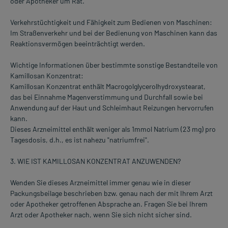
oder Apotheker um Rat.
Verkehrstüchtigkeit und Fähigkeit zum Bedienen von Maschinen:
Im Straßenverkehr und bei der Bedienung von Maschinen kann das
Reaktionsvermögen beeinträchtigt werden.
Wichtige Informationen über bestimmte sonstige Bestandteile von
Kamillosan Konzentrat:
Kamillosan Konzentrat enthält Macrogolglycerolhydroxystearat,
das bei Einnahme Magenverstimmung und Durchfall sowie bei
Anwendung auf der Haut und Schleimhaut Reizungen hervorrufen
kann.
Dieses Arzneimittel enthält weniger als 1mmol Natrium (23 mg) pro
Tagesdosis, d.h., es ist nahezu "natriumfrei".
3. WIE IST KAMILLOSAN KONZENTRAT ANZUWENDEN?
Wenden Sie dieses Arzneimittel immer genau wie in dieser
Packungsbeilage beschrieben bzw. genau nach der mit Ihrem Arzt
oder Apotheker getroffenen Absprache an. Fragen Sie bei Ihrem
Arzt oder Apotheker nach, wenn Sie sich nicht sicher sind.