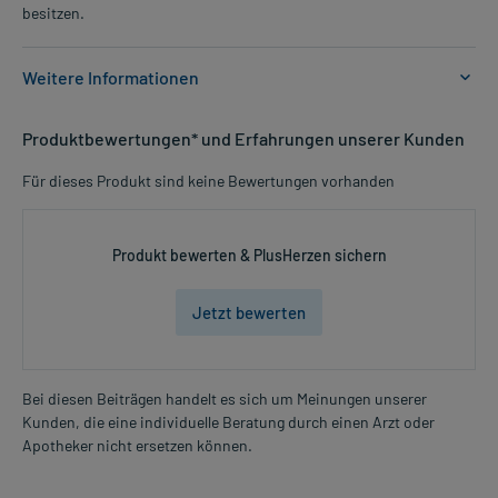
besitzen.
Weitere Informationen
Anwendungsgebiete:
Produktbewertungen* und Erfahrungen unserer Kunden
- Entzündung der oberen Atemwege
- Entzündliche Hautveränderung und Schleimhautentzündung
Für dieses Produkt sind keine Bewertungen vorhanden
- Entzündungen im Mund- und Rachenraum, wie z.B.
- Entzündung der Mundschleimhaut (Stomatitis)
- Halsentzündung
Produkt bewerten & PlusHerzen sichern
- Zahnfleischentzündung
- Entzündung am After
- Entzündung im Bereich der Geschlechtsorgane
Jetzt bewerten
- Magen-Darm-Beschwerden, wie z.B.
- Entzündung des Magen-Darm-Traktes
- Krampfartige Beschwerden im Magen-Darm-Bereich
Bei diesen Beiträgen handelt es sich um Meinungen unserer
Kunden, die eine individuelle Beratung durch einen Arzt oder
Mehr anzeigen
Dosierung und Anwendungshinweise:
Apotheker nicht ersetzen können.
Kinder ab 6 Jahren, Jugendliche und Erwachsene
20 ml