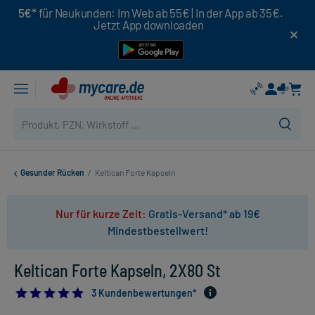
5€*
für Neukunden: Im Web ab 55€ | In der App ab 35€.
Jetzt App downloaden
Gesunder Rücken
/
Keltican Forte Kapseln
Nur für kurze Zeit:
Gratis-Versand* ab 19€
Mindestbestellwert!
Keltican Forte Kapseln, 2X80 St
5.0
3 Kundenbewertungen*