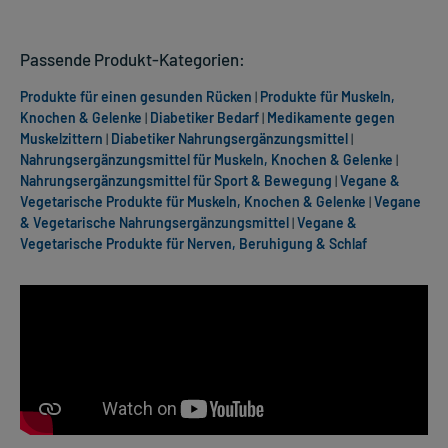
Passende Produkt-Kategorien:
Produkte für einen gesunden Rücken
|
Produkte für Muskeln,
Knochen & Gelenke
|
Diabetiker Bedarf
|
Medikamente gegen
Muskelzittern
|
Diabetiker Nahrungsergänzungsmittel
|
Nahrungsergänzungsmittel für Muskeln, Knochen & Gelenke
|
Nahrungsergänzungsmittel für Sport & Bewegung
|
Vegane &
Vegetarische Produkte für Muskeln, Knochen & Gelenke
|
Vegane
& Vegetarische Nahrungsergänzungsmittel
|
Vegane &
Vegetarische Produkte für Nerven, Beruhigung & Schlaf