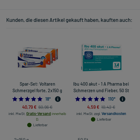
Kunden, die diesen Artikel gekauft haben, kauften auch:
Spar-Set: Voltaren
Ibu 400 akut - 1 A Pharma bei
Schmerzgel forte, 2x150 g
Schmerzen und Fieber, 50 St
5.0
4.8727272727272
18
*
110
*
40,79 €
4,59 €
60,96 €
10,42 €
inkl. MwSt.
Gratis-Versand
innerhalb
inkl. MwSt.
zzgl.
Versandkosten
in
D.
Lieferbar
Lieferbar