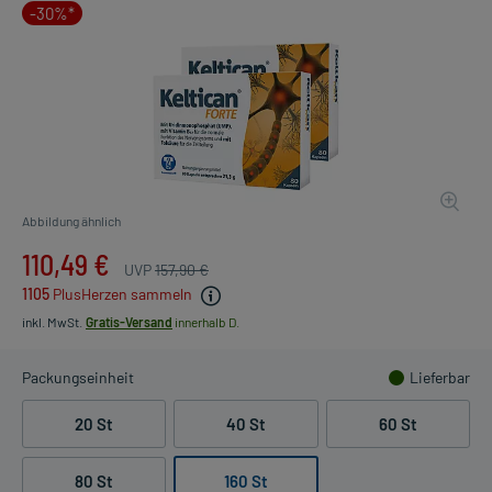
-30%*
Abbildung ähnlich
110,49 €
UVP
157,90 €
1105
PlusHerzen sammeln
inkl. MwSt.
Gratis-Versand
innerhalb D.
Packungseinheit
Lieferbar
20 St
40 St
60 St
80 St
160 St