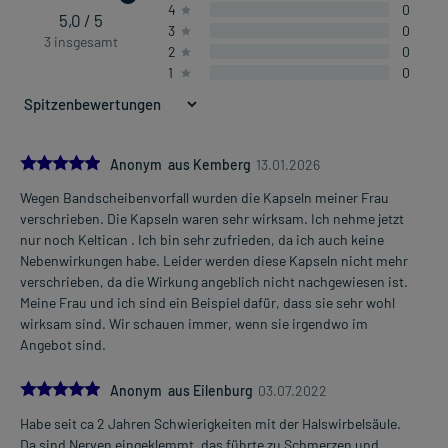
4
0
5,0 / 5
3
0
3 insgesamt
2
0
1
0
5.0
Anonym aus Kemberg
13.01.2026
Wegen Bandscheibenvorfall wurden die Kapseln meiner Frau
verschrieben. Die Kapseln waren sehr wirksam. Ich nehme jetzt
nur noch Keltican . Ich bin sehr zufrieden, da ich auch keine
Nebenwirkungen habe. Leider werden diese Kapseln nicht mehr
verschrieben, da die Wirkung angeblich nicht nachgewiesen ist.
Meine Frau und ich sind ein Beispiel dafür, dass sie sehr wohl
wirksam sind. Wir schauen immer, wenn sie irgendwo im
Angebot sind.
5.0
Anonym aus Eilenburg
03.07.2022
Habe seit ca 2 Jahren Schwierigkeiten mit der Halswirbelsäule.
Da sind Nerven eingeklemmt, das führte zu Schmerzen und