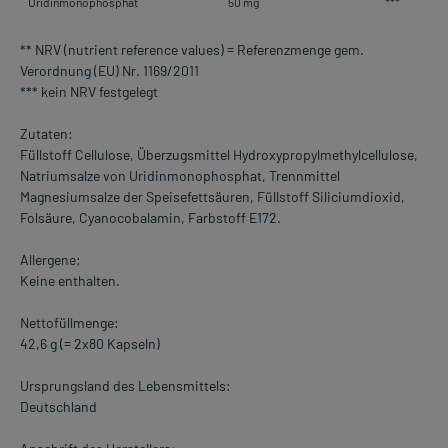
Uridinmonophosphat
50 mg
***
** NRV (nutrient reference values) = Referenzmenge gem.
Verordnung (EU) Nr. 1169/2011
*** kein NRV festgelegt
Zutaten:
Füllstoff Cellulose, Überzugsmittel Hydroxypropylmethylcellulose,
Natriumsalze von Uridinmonophosphat, Trennmittel
Magnesiumsalze der Speisefettsäuren, Füllstoff Siliciumdioxid,
Folsäure, Cyanocobalamin, Farbstoff E172.
Allergene:
Keine enthalten.
Nettofüllmenge:
42,6 g (= 2x80 Kapseln)
Ursprungsland des Lebensmittels:
Deutschland