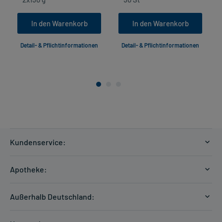
In den Warenkorb
In den Warenkorb
Detail- & Pflichtinformationen
Detail- & Pflichtinformationen
Kundenservice:
Versandkosten
Apotheke:
Zahlungsarten
Ratgeber
Kontakt
Außerhalb Deutschland:
E-Rezept
FAQ
Versandkosten Schweiz
Papierrezept einlösen
Hilfe