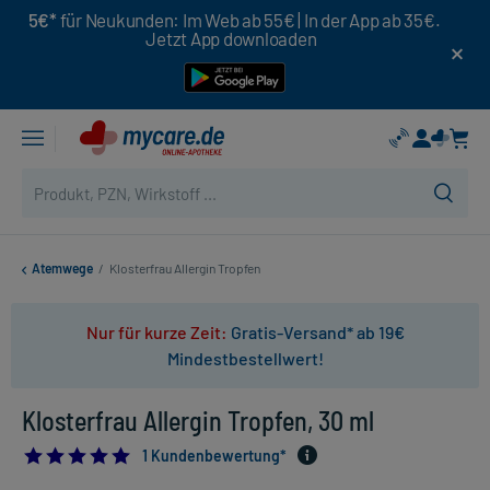
5€*
für Neukunden: Im Web ab 55€ | In der App ab 35€.
Jetzt App downloaden
Atemwege
/
Klosterfrau Allergin Tropfen
Nur für kurze Zeit:
Gratis-Versand* ab 19€
Mindestbestellwert!
Klosterfrau Allergin Tropfen, 30 ml
5.0
1 Kundenbewertung*