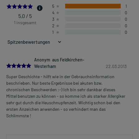
5.0
5
1
4
0
5,0 / 5
3
0
1 insgesamt
2
0
1
0
Anonym aus Feldkirchen-
5.0
Westerham
22.03.2013
Super Geschichte - hilft wie in der Gebrauchsinformation
beschrieben. Nur beste Ergebnisse bei akuten bzw.
chronischen Beschwerden :-) Ich bin sehr dankbar dieses
Mittel benutzen zu können - so komme ich als starker Allergiker
sehr gut durch die Heuschnupfenzeit. Wichtig schon bei den
ersten Anzeichen anwenden - so verhindert man das
Schlimmste !