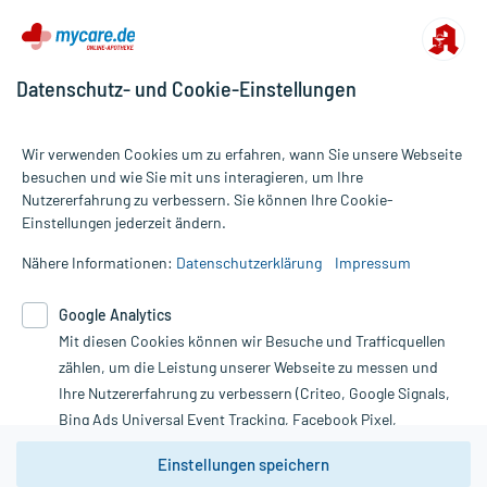
Datenschutz- und Cookie-Einstellungen
Wir verwenden Cookies um zu erfahren, wann Sie unsere Webseite
besuchen und wie Sie mit uns interagieren, um Ihre
Nutzererfahrung zu verbessern. Sie können Ihre Cookie-
Alle Preise gelten inkl. MwSt., ggf. zzgl. Versandkosten
Einstellungen jederzeit ändern.
Informationen auf dieser Website werden ausschließlich für
informative Zwecke zur Verfügung gestellt. Sie ersetzen keinesfalls
Nähere Informationen:
Datenschutzerklärung
Impressum
die Untersuchung und Behandlung durch einen Arzt. Bitte
beachten Sie, dass hierdurch weder Diagnosen gestellt noch
Google Analytics
Therapien eingeleitet werden können. | Diese Webseite benutzt
Mit diesen Cookies können wir Besuche und Trafficquellen
Google Analytics. Lesen Sie bitte dazu die wichtigen Hinweise in
unserer Datenschutzerklärung. Für den Widerruf einer Bestellung
zählen, um die Leistung unserer Webseite zu messen und
nutzen Sie das Formular:
Ihre Nutzererfahrung zu verbessern (Criteo, Google Signals,
Bing Ads Universal Event Tracking, Facebook Pixel,
Vertrag widerrufen
Youtube-Social Plugin).
Einstellungen speichern