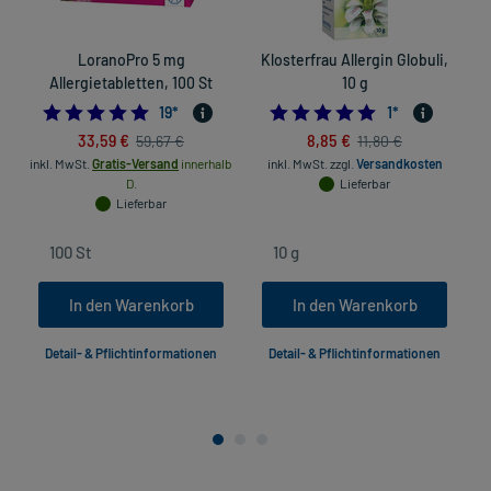
LoranoPro 5 mg
Klosterfrau Allergin Globuli,
D
Allergietabletten, 100 St
10 g
4.947368421052632
5.0
19
*
1
*
33,59 €
8,85 €
59,67 €
11,80 €
inkl. MwSt.
Gratis-Versand
innerhalb
inkl. MwSt.
zzgl.
Versandkosten
in
D.
Lieferbar
Lieferbar
In den Warenkorb
In den Warenkorb
Detail- & Pflichtinformationen
Detail- & Pflichtinformationen