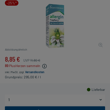
-25%*
Abbildung ähnlich
8,85 €
UVP
11,80 €
89
PlusHerzen sammeln
inkl. MwSt.
zzgl.
Versandkosten
Grundpreis: 295,00 € / l
Lieferbar