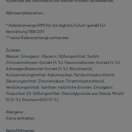
Außerhalb der Reichweite von kleinen Kindern aufbewahren.
Nährwertdeklaration:
* Referenzmenge (RM) für die tägliche Zufuhr gemäß EU-
Verordnung 1169/2011
** keine Referenzmenge vorhanden
Zutaten:
Wasser, Emulgator: Glycerin; Süßungsmittel: Sorbit;
Zitronenmelissen-Extrakt (4 %), Passionsblumen-Extrakt (4 %),
Ashwagandhawurzel-Extrakt (4 %), Nicotinamid,
Konservierungsmittel: Kaliumsorbat; Pyridoxinhydrochlorid,
Säuerungsmittel: Zitronensäure; Thiaminhydrochlorid,
Verdickungsmittel: Xanthan; natürliche Aromen, Emulgator:
Polysorbat 20; Süßungsmittel: Steviolglycoside aus Stevia; Minzöl
(0,01 %), Rosmarinöl (0,01 %).
Allergene:
Keine enthalten.
Nettofüllmenge: