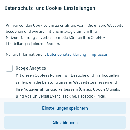
Datenschutz- und Cookie-Einstellungen
Wir verwenden Cookies um zu erfahren, wann Sie unsere Webseite
besuchen und wie Sie mit uns interagieren, um Ihre
Nutzererfahrung zu verbessern. Sie können Ihre Cookie-
Alle Preise gelten inkl. MwSt., ggf. zzgl. Versandkosten
Einstellungen jederzeit ändern.
Informationen auf dieser Website werden ausschließlich für
informative Zwecke zur Verfügung gestellt. Sie ersetzen keinesfalls
Nähere Informationen:
Datenschutzerklärung
Impressum
die Untersuchung und Behandlung durch einen Arzt. Bitte
beachten Sie, dass hierdurch weder Diagnosen gestellt noch
Google Analytics
Therapien eingeleitet werden können. | Diese Webseite benutzt
Mit diesen Cookies können wir Besuche und Trafficquellen
Google Analytics. Lesen Sie bitte dazu die wichtigen Hinweise in
unserer Datenschutzerklärung. Für den Widerruf einer Bestellung
zählen, um die Leistung unserer Webseite zu messen und
nutzen Sie das Formular:
Ihre Nutzererfahrung zu verbessern (Criteo, Google Signals,
Bing Ads Universal Event Tracking, Facebook Pixel,
Vertrag widerrufen
Youtube-Social Plugin).
Einstellungen speichern
Wir weisen darauf hin, dass die
Datenschutzbestimmungen von
Google Analytics
nicht
Alle ablehnen
*Hinweise zu unseren Aktionen und Bewertungen
zwingend den Europäischen Anforderungen gem. EU-
DSGVO genügen und ein Datentransfer in Drittstaaten bzw.