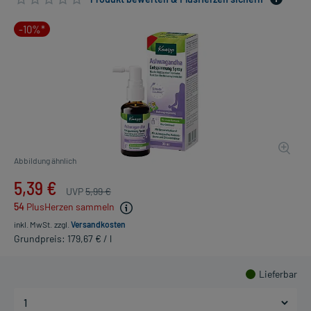
-10%*
Abbildung ähnlich
5,39 €
UVP
5,99 €
54
PlusHerzen sammeln
inkl. MwSt.
zzgl.
Versandkosten
Grundpreis: 179,67 € / l
Lieferbar