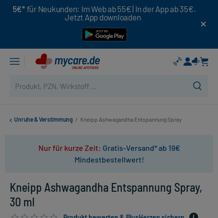
5€*
für Neukunden: Im Web ab 55€ | In der App ab 35€.
Jetzt App downloaden
Unruhe & Verstimmung
/
Kneipp Ashwagandha Entspannung Spray
Nur für kurze Zeit:
Gratis-Versand* ab 19€
Mindestbestellwert!
Kneipp Ashwagandha Entspannung Spray,
30 ml
Produkt bewerten & PlusHerzen sichern