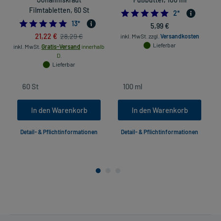
Filmtabletten, 60 St
5.0
2
*
5.0
13
*
5,99 €
21,22 €
28,29 €
inkl. MwSt.
zzgl.
Versandkosten
Lieferbar
inkl. MwSt.
Gratis-Versand
innerhalb
D.
Lieferbar
In den Warenkorb
In den Warenkorb
Detail- & Pflichtinformationen
Detail- & Pflichtinformationen