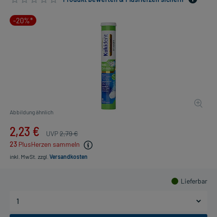
-20%*
Abbildung ähnlich
2,23 €
UVP
2,79 €
23
PlusHerzen sammeln
inkl. MwSt.
zzgl.
Versandkosten
Lieferbar