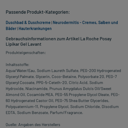
Passende Produkt-Kategorien:
Duschbad & Duschcreme
|
Neurodermitis - Cremes, Salben und
Bäder
|
Hauterkrankungen
Gebrauchsinformationen zum Artikel La Roche Posay
Lipikar Gel Lavant
Produkteigenschaften:
Inhaltsstoffe:
Aqua/Water/Eau, Sodium Laureth Sulfate, PEG-200 Hydrogenated
Glyceryl Palmate, Glycerin, Coco-Betaine, Polysorbate 20, PEG-7
Glyceryl Cocoate, PPG-5-Ceteth-20, Citric Acid, Sodium
Hydroxide, Niacinamide, Prunus Amygdalus Dulcis Oil/Sweet
Almond Oil, Cocamide MEA, PEG-55 Propylene Glycol Oleate, PEG-
60 Hydrogenated Castor Oil, PEG-75 Shea Butter Glycerides,
Polyquaternium-11, Propylene Glycol, Sodium Chloride, Disodium
EDTA, Sodium Benzoate, Parfum/Fragrance.
Quelle: Angaben des Herstellers