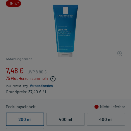
-15%*
Abbildung ähnlich
7,48 €
UVP
8,90 €
75
PlusHerzen sammeln
inkl. MwSt.
zzgl.
Versandkosten
Grundpreis: 37,40 € / l
Packungseinheit
Nicht lieferbar
200 ml
400 ml
400 ml