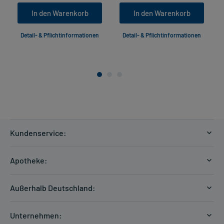
In den Warenkorb
In den Warenkorb
Detail- & Pflichtinformationen
Detail- & Pflichtinformationen
Kundenservice:
Versandkosten
Apotheke:
Zahlungsarten
Ratgeber
Kontakt
Außerhalb Deutschland:
E-Rezept
FAQ
Versandkosten Schweiz
Papierrezept einlösen
Hilfe
Unternehmen: