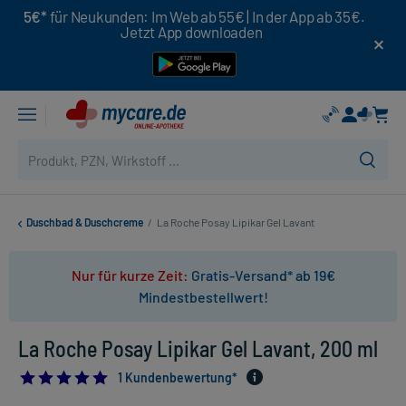
5€*
für Neukunden: Im Web ab 55€ | In der App ab 35€.
Jetzt App downloaden
Duschbad & Duschcreme
/
La Roche Posay Lipikar Gel Lavant
Nur für kurze Zeit:
Gratis-Versand* ab 19€
Mindestbestellwert!
La Roche Posay Lipikar Gel Lavant, 200 ml
5.0
1 Kundenbewertung*