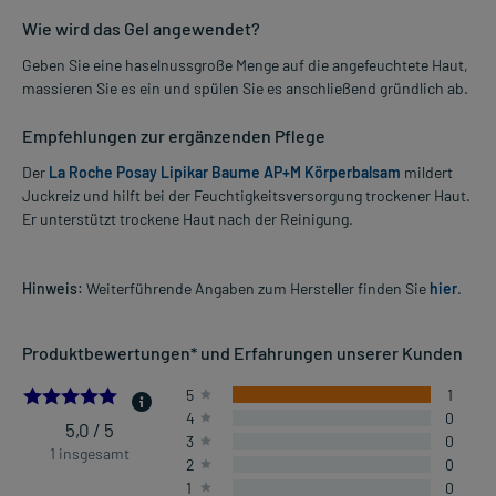
Wie wird das Gel angewendet?
Geben Sie eine haselnussgroße Menge auf die angefeuchtete Haut,
massieren Sie es ein und spülen Sie es anschließend gründlich ab.
Empfehlungen zur ergänzenden Pflege
Der
La Roche Posay Lipikar Baume AP+M Körperbalsam
mildert
Juckreiz und hilft bei der Feuchtigkeitsversorgung trockener Haut.
Er unterstützt trockene Haut nach der Reinigung.
Hinweis:
Weiterführende Angaben zum Hersteller finden Sie
hier
.
Produktbewertungen* und Erfahrungen unserer Kunden
5.0
5
1
4
0
5,0 / 5
3
0
1 insgesamt
2
0
1
0