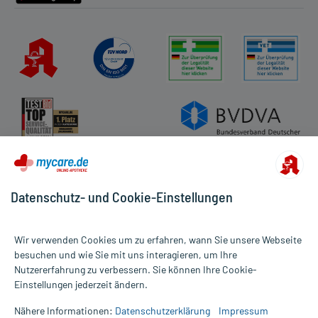
Datenschutz- und Cookie-Einstellungen
Wir verwenden Cookies um zu erfahren, wann Sie unsere Webseite
besuchen und wie Sie mit uns interagieren, um Ihre
Nutzererfahrung zu verbessern. Sie können Ihre Cookie-
Alle Preise gelten inkl. MwSt., ggf. zzgl. Versandkosten
Einstellungen jederzeit ändern.
Informationen auf dieser Website werden ausschließlich für
informative Zwecke zur Verfügung gestellt. Sie ersetzen keinesfalls
Nähere Informationen:
Datenschutzerklärung
Impressum
die Untersuchung und Behandlung durch einen Arzt. Bitte