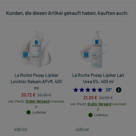
Kunden, die diesen Artikel gekauft haben, kauften auch:
La Roche Posay Lipikar
La Roche Posay Lipikar Lait
Leichter Balsam AP+M, 400
Urea 5%, 400 ml
ml
4.89655172413793
29
*
20,72 €
25,90 €
21,20 €
26,50 €
inkl. MwSt.
Gratis-Versand
innerhalb
inkl. MwSt.
Gratis-Versand
innerhalb
D.
D.
Lieferbar
Lieferbar