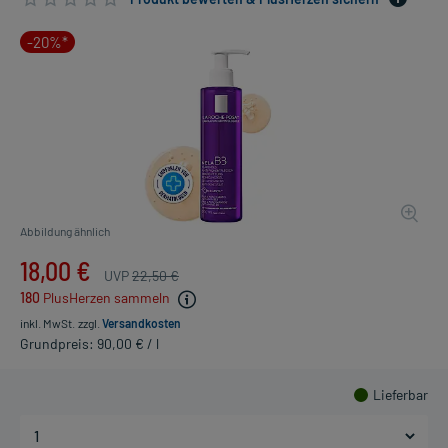
-20%*
Abbildung ähnlich
18,00 €
UVP
22,50 €
180
PlusHerzen sammeln
inkl. MwSt.
zzgl.
Versandkosten
Grundpreis: 90,00 € / l
Lieferbar