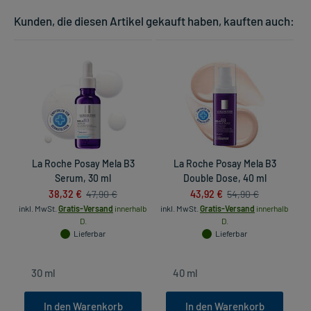
Kunden, die diesen Artikel gekauft haben, kauften auch:
La Roche Posay Mela B3
La Roche Posay Mela B3
Serum, 30 ml
Double Dose, 40 ml
38,32 €
43,92 €
47,90 €
54,90 €
inkl. MwSt.
Gratis-Versand
innerhalb
inkl. MwSt.
Gratis-Versand
innerhalb
in
D.
D.
Lieferbar
Lieferbar
In den Warenkorb
In den Warenkorb