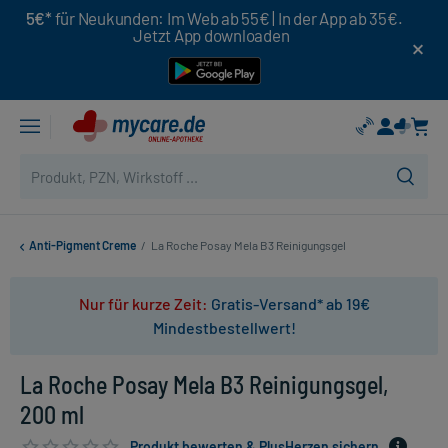
5€*
für Neukunden: Im Web ab 55€ | In der App ab 35€.
Jetzt App downloaden
Anti-Pigment Creme
/
La Roche Posay Mela B3 Reinigungsgel
Nur für kurze Zeit:
Gratis-Versand* ab 19€
Mindestbestellwert!
La Roche Posay Mela B3 Reinigungsgel,
200 ml
Produkt bewerten & PlusHerzen sichern