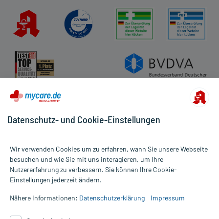
Datenschutz- und Cookie-Einstellungen
Wir verwenden Cookies um zu erfahren, wann Sie unsere Webseite
besuchen und wie Sie mit uns interagieren, um Ihre
Nutzererfahrung zu verbessern. Sie können Ihre Cookie-
Alle Preise gelten inkl. MwSt., ggf. zzgl. Versandkosten
Einstellungen jederzeit ändern.
Informationen auf dieser Website werden ausschließlich für
informative Zwecke zur Verfügung gestellt. Sie ersetzen keinesfalls
Nähere Informationen:
Datenschutzerklärung
Impressum
die Untersuchung und Behandlung durch einen Arzt. Bitte
beachten Sie, dass hierdurch weder Diagnosen gestellt noch