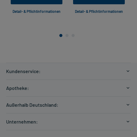
Detail- & Pflichtinformationen
Detail- & Pflichtinformationen
Kundenservice:
Versandkosten
Apotheke:
Zahlungsarten
Ratgeber
Kontakt
Außerhalb Deutschland:
E-Rezept
FAQ
Versandkosten Schweiz
Papierrezept einlösen
Hilfe
Unternehmen:
Formular anfordern
mycarePlus
Experten-Team
Arzneimittel-Check