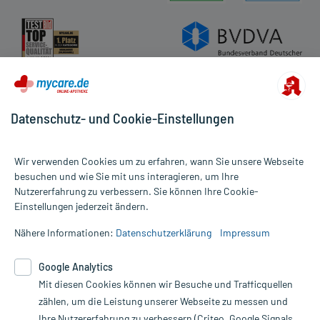
Datenschutz- und Cookie-Einstellungen
Wir verwenden Cookies um zu erfahren, wann Sie unsere Webseite
besuchen und wie Sie mit uns interagieren, um Ihre
Nutzererfahrung zu verbessern. Sie können Ihre Cookie-
Alle Preise gelten inkl. MwSt., ggf. zzgl. Versandkosten
Einstellungen jederzeit ändern.
Informationen auf dieser Website werden ausschließlich für
informative Zwecke zur Verfügung gestellt. Sie ersetzen keinesfalls
Nähere Informationen:
Datenschutzerklärung
Impressum
die Untersuchung und Behandlung durch einen Arzt. Bitte
beachten Sie, dass hierdurch weder Diagnosen gestellt noch
Google Analytics
Therapien eingeleitet werden können. | Diese Webseite benutzt
Mit diesen Cookies können wir Besuche und Trafficquellen
Google Analytics. Lesen Sie bitte dazu die wichtigen Hinweise in
unserer Datenschutzerklärung. Für den Widerruf einer Bestellung
zählen, um die Leistung unserer Webseite zu messen und
nutzen Sie das Formular:
Ihre Nutzererfahrung zu verbessern (Criteo, Google Signals,