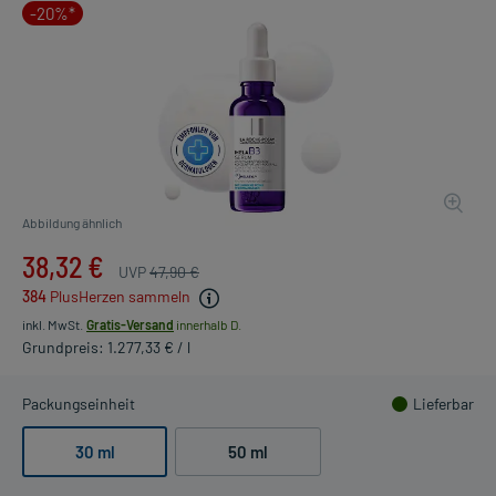
-20%*
Abbildung ähnlich
38,32 €
UVP
47,90 €
384
PlusHerzen sammeln
inkl. MwSt.
Gratis-Versand
innerhalb D.
Grundpreis: 1.277,33 € / l
Packungseinheit
Lieferbar
30 ml
50 ml