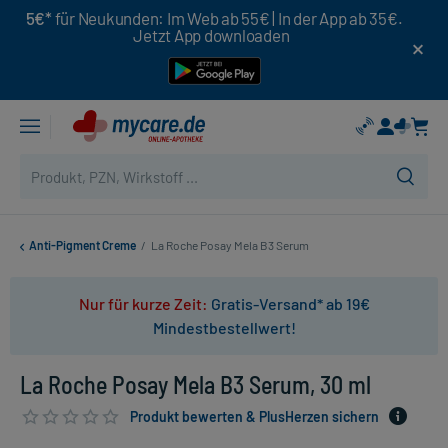
5€*
für Neukunden: Im Web ab 55€ | In der App ab 35€.
Jetzt App downloaden
Anti-Pigment Creme
/
La Roche Posay Mela B3 Serum
Nur für kurze Zeit:
Gratis-Versand* ab 19€
Mindestbestellwert!
La Roche Posay Mela B3 Serum, 30 ml
Produkt bewerten & PlusHerzen sichern