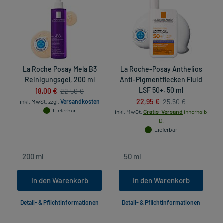
La Roche Posay Mela B3
La Roche-Posay Anthelios
Reinigungsgel, 200 ml
Anti-Pigmentflecken Fluid
18,00 €
LSF 50+, 50 ml
22,50 €
22,95 €
25,50 €
inkl. MwSt.
zzgl.
Versandkosten
in
Lieferbar
inkl. MwSt.
Gratis-Versand
innerhalb
D.
Lieferbar
In den Warenkorb
In den Warenkorb
Detail- & Pflichtinformationen
Detail- & Pflichtinformationen