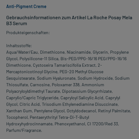
Anti-Pigment Creme
Gebrauchsinformationen zum Artikel La Roche Posay Mela
B3 Serum
Produkteigenschaften:
Inhaltsstoffe:
Aqua/Water/Eau, Dimethicone, Niacinamide, Glycerin, Propylene
Glycol, Polysilicone-11 Silica, Bis-PEG/PPG-16/16 PEG/PPG-16/16
Dimethicone, Cystoseira Tamariscifolia Extract, 2-
Mercaptonicotinoyl Glycine, PEG-20 Methyl Glucose
Sesquistearate, Sodium Hyaluronate, Sodium Hydroxide, Sodium
Thiosulfate, Carnosine, Poloxamer 338, Ammonium
Polyacryloyldimethyl Taurate, Dipotassium Glycyrrhizate,
Caprylic/Capric Triglyceride, Capryloyl Salicylic Acid, Caprylyl
Glycol, Citric Acid, Trisodium Ethylenediamine Disuccinate,
Xanthan Gum, Pentylene Glycol, Octyldodecanol, Retinyl Palmitate,
Tocopherol, Pentaerythrityl Tetra-Di-T-Butyl
Hydroxyhydrocinnamate, Phenoxyethanol, CI 17200/Red 33,
Parfum/Fragrance.