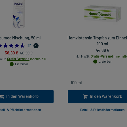
aumea Mischung, 50 ml
Homviotensin Tropfen zum Einn
100 ml
4.666666666666667
3
*
44,66 €
36,89 €
40,99 €
inkl. MwSt.
Gratis-Versand
innerhalb
MwSt.
Gratis-Versand
innerhalb D.
Lieferbar
Lieferbar
In den Warenkorb
In den Warenkorb
tail- & Pflichtinformationen
Detail- & Pflichtinformationen