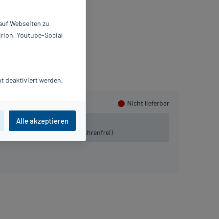
 ml
551400
 auf Webseiten zu
EBER & WEBER GmbH
irion, Youtube-Social
usHerzen sammeln
t deaktiviert werden.
Nicht lieferbar
Alle akzeptieren
 lieferbar.
iven:
Tel. 03491-8770120 (gebührenfrei)