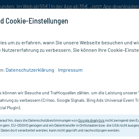
unden: Im Web ab 55€ | In der App ab 35€. Jetzt App downloade
d Cookie-Einstellungen
es um zu erfahren, wann Sie unsere Webseite besuchen und wie
e Nutzererfahrung zu verbessern. Sie können Ihre Cookie-Einste
nlösen
Rezeptur
Aktion %
en:
Datenschutzerklärung
Impressum
eislauf & Gefäße Homöopathie
/
Lacorwen S Tropfen Zum Einnehmen
s können wir Besuche und Trafficquellen zählen, um die Leistung unsere
Nur für kurze Zeit:
Gratis-Versand* ab 19€ Mindestbestellwert!
fahrung zu verbessern (Criteo, Google Signals, Bing Ads Universal Event 
ial Plugin).
nehmen, 50 ml
arauf hin, dass die Datenschutzbestimmungen von
Google Analytics
nicht zwingend den E
Homöopathisches Arzneimittel zur 
n gem. EU-DSGVO genügen und ein Datentransfer in Drittstaaten bzw. die USA nicht ausg
 Daten dort verarbeitet werden, kann nicht geprüft und nachvollzogen werden.
Belastung.