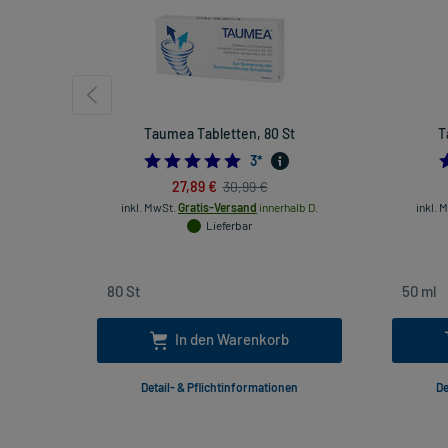
Taumea Tabletten, 80 St
T
5.0
3
*
27,89 €
30,99 €
inkl. MwSt.
Gratis-Versand
innerhalb D.
inkl. 
Lieferbar
In den Warenkorb
Detail- & Pflichtinformationen
De