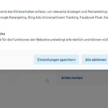
Inhalt:
50
PZN:
01
 wird das Klickverhalten erfasst, um relevante Anzeigen und Remarketing
Hersteller:
W
Google Retargeting, Bing Ads Universal Event Tracking, Facebook Pixel, Ka
17,08 €
UVP
19,93 €
171
Pl
inkl. MwSt.
zzgl.
Versandkosten
kies
Grundpreis: 341,60 € / l
d für die Funktionen der Webseite unbedingt erforderlich und können nich
Einstellungen speichern
Alle ablehnen
Der Artikel ist momentan nicht
Beratung für Produktalternat