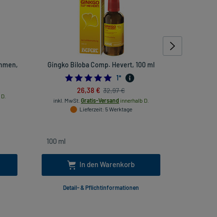
ehmen,
Gingko Biloba Comp. Hevert, 100 ml
Föhn- Und 
5.0
1
*
26,38 €
32,97 €
 D.
inkl. MwSt.
Gratis-Versand
innerhalb D.
Lieferzeit
: 5 Werktage
inkl
In den Warenkorb
Detail- & Pflichtinformationen
Deta