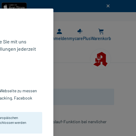
n
E-Rezept App
Anmelden
mycarePlus
Warenkorb
 Sie mit uns
llungen jederzeit
r Webseite zu messen
Tracking, Facebook
uropäischen
Unterstützung der Herz-Kreislauf-Funktion bei nervlicher
eschlossen werden