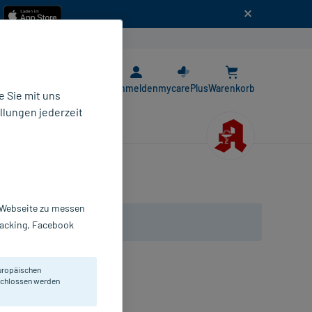
n
E-Rezept App
Anmelden
mycarePlus
Warenkorb
 Sie mit uns
llungen jederzeit
r Webseite zu messen
Tracking, Facebook
uropäischen
ockene und schuppige Haut.
eschlossen werden
ife