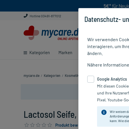
5€*
für Neuk
Hotline 03491-877012
Datenschutz- un
Wir verwenden Cooki
interagieren, um Ihr
Kategorien
Marken
Ratgeber
E-Rezept ei
ändern.
Nähere Information
mycare.de
/
Kategorien
/
Kosmetik
/
Lactosol Seife
Google Analytics
Mit diesen Cookie
und Ihre Nutzerer
Pixel, Youtube-Soc
Lactosol Seife, 100 g
Wir weisen d
Anforderunge
kann. Wie die
Produkt bewerten & PlusHerzen sichern