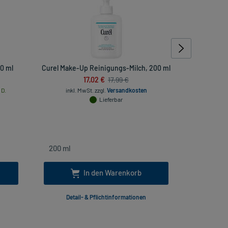
0 ml
Curel Make-Up Reinigungs-Milch, 200 ml
Curel Mak
17,02 €
17,99 €
 D.
inkl. MwSt.
zzgl.
Versandkosten
inkl
Lieferbar
In den Warenkorb
Detail- & Pflichtinformationen
Deta