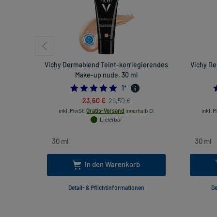
Vichy Dermablend Teint-korriegierendes
Vichy De
Make-up nude, 30 ml
5.0
1
*
23,60 €
29,50 €
inkl. MwSt.
Gratis-Versand
innerhalb D.
inkl. 
Lieferbar
In den Warenkorb
Detail- & Pflichtinformationen
De