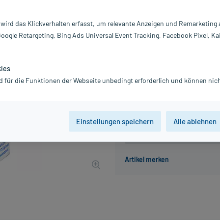
Inhalt:
10
PZN:
0
 wird das Klickverhalten erfasst, um relevante Anzeigen und Remarketing
Hersteller:
Ga
Google Retargeting, Bing Ads Universal Event Tracking, Facebook Pixel, Ka
3,15 €
UVP
4,95 €
32
Plus
inkl. MwSt.
zzgl.
Versandkosten
kies
Grundpreis: 31,50 € / kg
d für die Funktionen der Webseite unbedingt erforderlich und können nich
Einstellungen speichern
Alle ablehnen
Der Artikel ist momentan nicht
Beratung für Produktalternat