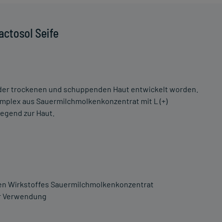
ctosol Seife
ge der trockenen und schuppenden Haut entwickelt worden.
mplex aus Sauermilchmolkenkonzentrat mit L (+)
legend zur Haut.
en Wirkstoffes Sauermilchmolkenkonzentrat
er Verwendung