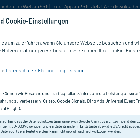
unden: Im Web ab 55€ | In der App ab 35€. Jetzt App downloade
d Cookie-Einstellungen
es um zu erfahren, wann Sie unsere Webseite besuchen und wie
e Nutzererfahrung zu verbessern. Sie können Ihre Cookie-Einste
nlösen
Rezeptur
Aktion %
en:
Datenschutzerklärung
Impressum
s können wir Besuche und Trafficquellen zählen, um die Leistung unsere
Nur für kurze Zeit:
Gratis-Versand* ab 19€ Mindestbestellwert!
fahrung zu verbessern (Criteo, Google Signals, Bing Ads Universal Event 
ial Plugin).
arauf hin, dass die Datenschutzbestimmungen von
Google Analytics
nicht zwingend den E
Reinigende Seife zur pflege für tr
n gem. EU-DSGVO genügen und ein Datentransfer in Drittstaaten bzw. die USA nicht ausg
 Daten dort verarbeitet werden, kann nicht geprüft und nachvollzogen werden.
Darreichung:
Se