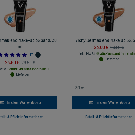
rmablend Make-up 35 Sand, 30
Vichy Dermablend Make up 55, 3
ml
23,60 €
29,50 €
inkl. MwSt.
Gratis-Versand
innerhalb
5.0
1
*
Lieferbar
23,60 €
29,50 €
MwSt.
Gratis-Versand
innerhalb D.
Lieferbar
In den Warenkorb
In den Warenkorb
tail- & Pflichtinformationen
Detail- & Pflichtinformationen