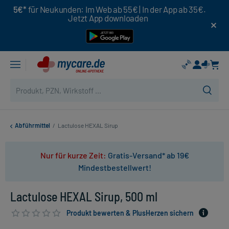
5€*
für Neukunden: Im Web ab 55€ | In der App ab 35€.
Jetzt App downloaden
Abführmittel
/
Lactulose HEXAL Sirup
Nur für kurze Zeit:
Gratis-Versand* ab 19€
Mindestbestellwert!
Lactulose HEXAL Sirup, 500 ml
Produkt bewerten & PlusHerzen sichern