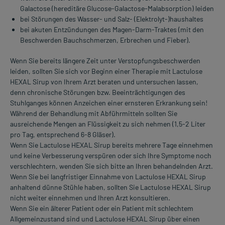
Galactose (hereditäre Glucose-Galactose-Malabsorption) leiden
bei Störungen des Wasser- und Salz- (Elektrolyt-)haushaltes
bei akuten Entzündungen des Magen-Darm-Traktes (mit den
Beschwerden Bauchschmerzen, Erbrechen und Fieber).
Wenn Sie bereits längere Zeit unter Verstopfungsbeschwerden
leiden, sollten Sie sich vor Beginn einer Therapie mit Lactulose
HEXAL Sirup von Ihrem Arzt beraten und untersuchen lassen,
denn chronische Störungen bzw. Beeinträchtigungen des
Stuhlganges können Anzeichen einer ernsteren Erkrankung sein!
Während der Behandlung mit Abführmitteln sollten Sie
ausreichende Mengen an Flüssigkeit zu sich nehmen (1,5-2 Liter
pro Tag, entsprechend 6-8 Gläser).
Wenn Sie Lactulose HEXAL Sirup bereits mehrere Tage einnehmen
und keine Verbesserung verspüren oder sich Ihre Symptome noch
verschlechtern, wenden Sie sich bitte an Ihren behandelnden Arzt.
Wenn Sie bei langfristiger Einnahme von Lactulose HEXAL Sirup
anhaltend dünne Stühle haben, sollten Sie Lactulose HEXAL Sirup
nicht weiter einnehmen und Ihren Arzt konsultieren.
Wenn Sie ein älterer Patient oder ein Patient mit schlechtem
Allgemeinzustand sind und Lactulose HEXAL Sirup über einen