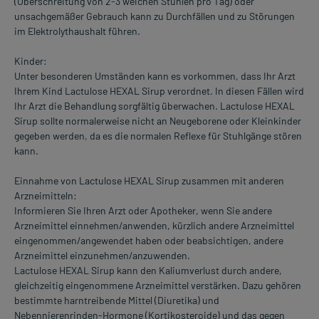
(Überschreitung von 2-3 weichen Stühlen pro Tag) oder
unsachgemäßer Gebrauch kann zu Durchfällen und zu Störungen
im Elektrolythaushalt führen.
Kinder:
Unter besonderen Umständen kann es vorkommen, dass Ihr Arzt
Ihrem Kind Lactulose HEXAL Sirup verordnet. In diesen Fällen wird
Ihr Arzt die Behandlung sorgfältig überwachen. Lactulose HEXAL
Sirup sollte normalerweise nicht an Neugeborene oder Kleinkinder
gegeben werden, da es die normalen Reflexe für Stuhlgänge stören
kann.
Einnahme von Lactulose HEXAL Sirup zusammen mit anderen
Arzneimitteln:
Informieren Sie Ihren Arzt oder Apotheker, wenn Sie andere
Arzneimittel einnehmen/anwenden, kürzlich andere Arzneimittel
eingenommen/angewendet haben oder beabsichtigen, andere
Arzneimittel einzunehmen/anzuwenden.
Lactulose HEXAL Sirup kann den Kaliumverlust durch andere,
gleichzeitig eingenommene Arzneimittel verstärken. Dazu gehören
bestimmte harntreibende Mittel (Diuretika) und
Nebennierenrinden-Hormone (Kortikosteroide) und das gegen