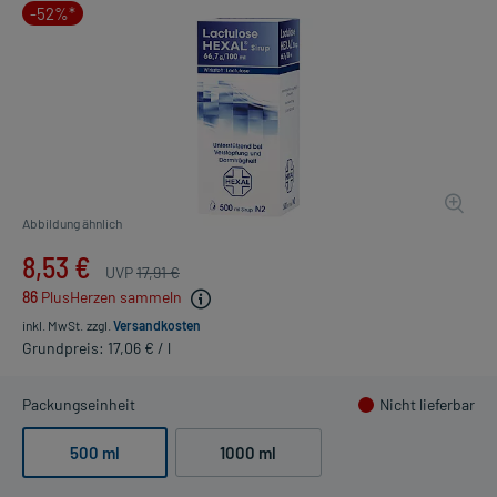
-52%*
Abbildung ähnlich
8,53 €
UVP
17,91 €
86
PlusHerzen sammeln
inkl. MwSt.
zzgl.
Versandkosten
Grundpreis: 17,06 € / l
Packungseinheit
Nicht lieferbar
500 ml
1000 ml