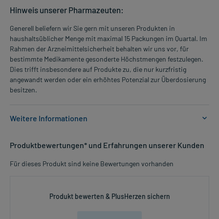
Hinweis unserer Pharmazeuten:
Generell beliefern wir Sie gern mit unseren Produkten in
haushaltsüblicher Menge mit maximal 15 Packungen im Quartal. Im
Rahmen der Arzneimittelsicherheit behalten wir uns vor, für
bestimmte Medikamente gesonderte Höchstmengen festzulegen.
Dies trifft insbesondere auf Produkte zu, die nur kurzfristig
angewandt werden oder ein erhöhtes Potenzial zur Überdosierung
besitzen.
Weitere Informationen
Anwendungsgebiete:
Produktbewertungen* und Erfahrungen unserer Kunden
- Verstopfung, die durch eine ballaststoffreiche Kost nicht
ausreichend behoben werden kann.
Für dieses Produkt sind keine Bewertungen vorhanden
- Verstopfung
- Erleichterung der Darmentleerung und Erweichung des Stuhls bei
bestimmten Erkrankungen, wie z.B. bei schmerzhaften Analleiden
Produkt bewerten & PlusHerzen sichern
- Portokavale Enzephalopathie (Gehirnschädigung bei
Lebererkrankungen)