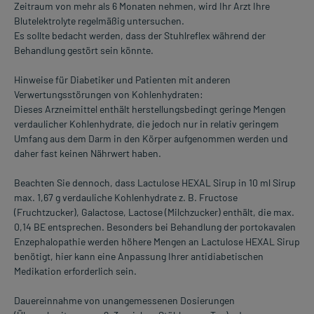
Zeitraum von mehr als 6 Monaten nehmen, wird Ihr Arzt Ihre
Blutelektrolyte regelmäßig untersuchen.
Es sollte bedacht werden, dass der Stuhlreflex während der
Behandlung gestört sein könnte.
Hinweise für Diabetiker und Patienten mit anderen
Verwertungsstörungen von Kohlenhydraten:
Dieses Arzneimittel enthält herstellungsbedingt geringe Mengen
verdaulicher Kohlenhydrate, die jedoch nur in relativ geringem
Umfang aus dem Darm in den Körper aufgenommen werden und
daher fast keinen Nährwert haben.
Beachten Sie dennoch, dass Lactulose HEXAL Sirup in 10 ml Sirup
max. 1,67 g verdauliche Kohlenhydrate z. B. Fructose
(Fruchtzucker), Galactose, Lactose (Milchzucker) enthält, die max.
0,14 BE entsprechen. Besonders bei Behandlung der portokavalen
Enzephalopathie werden höhere Mengen an Lactulose HEXAL Sirup
benötigt, hier kann eine Anpassung Ihrer antidiabetischen
Medikation erforderlich sein.
Dauereinnahme von unangemessenen Dosierungen