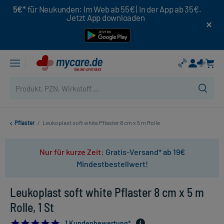
5€*
für Neukunden: Im Web ab 55€ | In der App ab 35€.
Jetzt App downloaden
Pflaster
/
Leukoplast soft white Pflaster 8 cm x 5 m Rolle
Nur für kurze Zeit:
Gratis-Versand* ab 19€
Mindestbestellwert!
Leukoplast soft white Pflaster 8 cm x 5 m
Rolle, 1 St
5.0
1 Kundenbewertung*