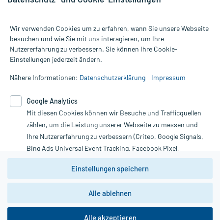
Wir verwenden Cookies um zu erfahren, wann Sie unsere Webseite
besuchen und wie Sie mit uns interagieren, um Ihre
Nutzererfahrung zu verbessern. Sie können Ihre Cookie-
Alle Preise gelten inkl. MwSt., ggf. zzgl. Versandkosten
Einstellungen jederzeit ändern.
Informationen auf dieser Website werden ausschließlich für
informative Zwecke zur Verfügung gestellt. Sie ersetzen keinesfalls
Nähere Informationen:
Datenschutzerklärung
Impressum
die Untersuchung und Behandlung durch einen Arzt. Bitte
beachten Sie, dass hierdurch weder Diagnosen gestellt noch
Google Analytics
Therapien eingeleitet werden können. | Diese Webseite benutzt
Mit diesen Cookies können wir Besuche und Trafficquellen
Google Analytics. Lesen Sie bitte dazu die wichtigen Hinweise in
unserer Datenschutzerklärung. Für den Widerruf einer Bestellung
zählen, um die Leistung unserer Webseite zu messen und
nutzen Sie das Formular:
Ihre Nutzererfahrung zu verbessern (Criteo, Google Signals,
Bing Ads Universal Event Tracking, Facebook Pixel,
Vertrag widerrufen
Youtube-Social Plugin).
Einstellungen speichern
Wir weisen darauf hin, dass die
Datenschutzbestimmungen von
Google Analytics
nicht
Alle ablehnen
*Hinweise zu unseren Aktionen und Bewertungen
zwingend den Europäischen Anforderungen gem. EU-
DSGVO genügen und ein Datentransfer in Drittstaaten bzw.
die USA nicht ausgeschlossen werden kann. Wie die
Alle akzeptieren
Daten dort verarbeitet werden, kann nicht geprüft und