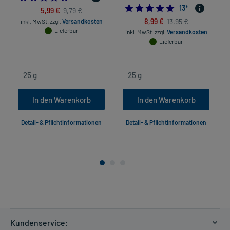
4.8461538461538
13
*
5,99 €
9,79 €
8,99 €
13,95 €
inkl. MwSt.
zzgl.
Versandkosten
Lieferbar
inkl. MwSt.
zzgl.
Versandkosten
Lieferbar
In den Warenkorb
In den Warenkorb
Detail- & Pflichtinformationen
Detail- & Pflichtinformationen
Kundenservice: