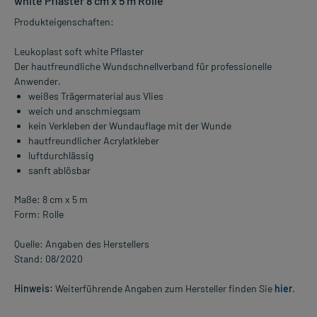
white Pflaster 8 cm x 5 m Rolle
Produkteigenschaften:
Leukoplast soft white Pflaster
Der hautfreundliche Wundschnellverband für professionelle
Anwender.
weißes Trägermaterial aus Vlies
weich und anschmiegsam
kein Verkleben der Wundauflage mit der Wunde
hautfreundlicher Acrylatkleber
luftdurchlässig
sanft ablösbar
Maße: 8 cm x 5 m
Form: Rolle
Quelle: Angaben des Herstellers
Stand: 08/2020
Hinweis:
Weiterführende Angaben zum Hersteller finden Sie
hier
.