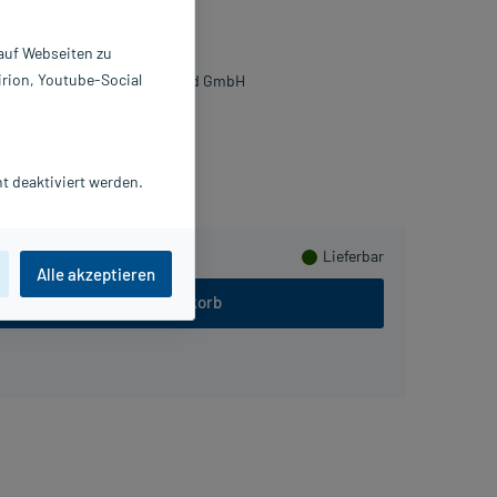
0 ml
 auf Webseiten zu
180565
irion, Youtube-Social
boratoire Native Deutschland GmbH
lusHerzen sammeln
t deaktiviert werden.
Lieferbar
Alle akzeptieren
In den Warenkorb