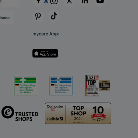
rkasse
mycare App: