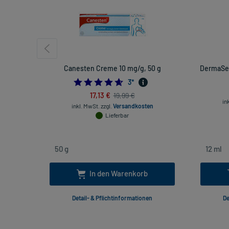
Canesten Creme 10 mg/g, 50 g
DermaSel
4.666666666666667
3
*
17,13 €
19,99 €
in
inkl. MwSt.
zzgl.
Versandkosten
Lieferbar
In den Warenkorb
Detail- & Pflichtinformationen
De