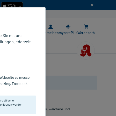
n
E-Rezept App
Anmelden
mycarePlus
Warenkorb
 Sie mit uns
llungen jederzeit
r Webseite zu messen
Tracking, Facebook
uropäischen
eschlossen werden
orbene Zellen für eine glattere, weichere und