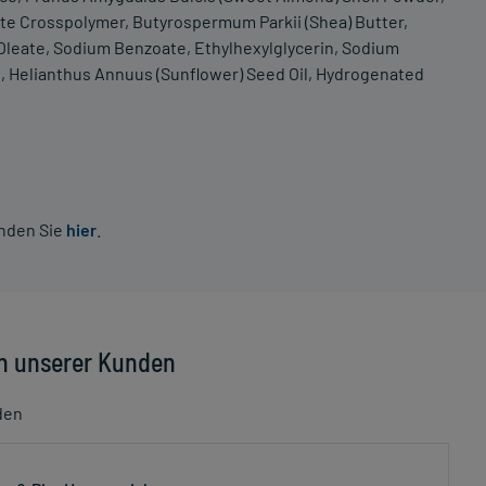
late Crosspolymer, Butyrospermum Parkii (Shea) Butter,
 Oleate, Sodium Benzoate, Ethylhexylglycerin, Sodium
l, Helianthus Annuus (Sunflower) Seed Oil, Hydrogenated
inden Sie
hier
.
n unserer Kunden
den