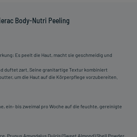
ierac Body-Nutri Peeling
irkung: Es peelt die Haut, macht sie geschmeidig und
d duftet zart. Seine granitartige Textur kombiniert
tter, um die Haut auf die Körperpflege vorzubereiten.
ne, ein- bis zweimal pro Woche auf die feuchte, gereinigte
ce, Prunus Amygdalus Dulcis (Sweet Almond) Shell Powder,