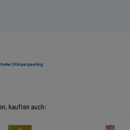
theke
|
Körperpeeling
en, kauften auch: