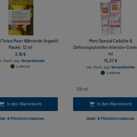
 Totes Meer Nährende Arganöl
Merz Spezial Cellulite &
Maske, 12 ml
Dehnungsstreifen Intensiv-Crem
3,19 €
ml
15,37 €
kl. MwSt.
zzgl.
Versandkosten
Lieferbar
inkl. MwSt.
zzgl.
Versandkosten
Lieferbar
In den Warenkorb
In den Warenkorb
tail- & Pflichtinformationen
Detail- & Pflichtinformationen