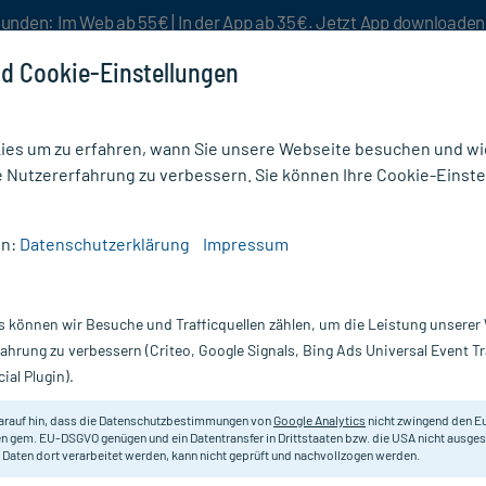
unden: Im Web ab 55€ | In der App ab 35€. Jetzt App downloade
d Cookie-Einstellungen
es um zu erfahren, wann Sie unsere Webseite besuchen und wie
e Nutzererfahrung zu verbessern. Sie können Ihre Cookie-Einste
nlösen
Rezeptur
Aktion %
en:
Datenschutzerklärung
Impressum
Nutri Peeling
s können wir Besuche und Trafficquellen zählen, um die Leistung unsere
Nur für kurze Zeit:
Gratis-Versand* ab 19€ Mindestbestellwert!
fahrung zu verbessern (Criteo, Google Signals, Bing Ads Universal Event 
ial Plugin).
00 ml
Lierac
arauf hin, dass die Datenschutzbestimmungen von
Google Analytics
nicht zwingend den E
n gem. EU-DSGVO genügen und ein Datentransfer in Drittstaaten bzw. die USA nicht ausg
 Daten dort verarbeitet werden, kann nicht geprüft und nachvollzogen werden.
Das Körper-Peeling entfernt abgest
geschmeidigere Haut.