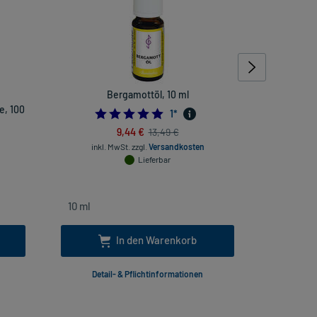
Bergamottöl, 10 ml
e, 100
5.0
1
*
9,44 €
13,49 €
inkl. MwSt.
zzgl.
Versandkosten
inkl
Lieferbar
In den Warenkorb
Detail- & Pflichtinformationen
Deta