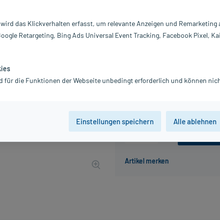
Inhalt:
20
 wird das Klickverhalten erfasst, um relevante Anzeigen und Remarketing
PZN:
19
Google Retargeting, Bing Ads Universal Event Tracking, Facebook Pixel, Ka
Hersteller:
La
16,80 €
UVP
21,00 €
168
P
kies
inkl. MwSt.
zzgl.
Versandkosten
d für die Funktionen der Webseite unbedingt erforderlich und können nich
Grundpreis: 84,00 € / l
Einstellungen speichern
Alle ablehnen