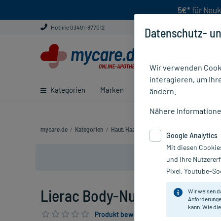
5€*
für Neuk
Hotline 03491-877012
Datenschutz- un
Wir verwenden Cooki
interagieren, um Ihr
Kategorien
Marken
Ratgeber
E-Rezept ei
ändern.
Nähere Information
mycare.de
/
Kategorien
/
Haut, Haare & Nägel
/
Haut
/
Lierac Body-
Google Analytics
Mit diesen Cookie
und Ihre Nutzerer
Pixel, Youtube-Soc
Lierac Body-Nutri Peeling, 2
Wir weisen d
Anforderunge
kann. Wie die
Produkt bewerten & PlusHerzen sichern