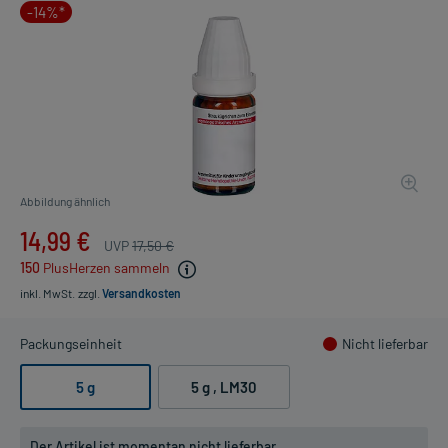
-14%*
Abbildung ähnlich
14,99 €
UVP
17,50 €
150
PlusHerzen sammeln
inkl. MwSt.
zzgl.
Versandkosten
Packungseinheit
Nicht lieferbar
5 g
5 g
, LM30
Der Artikel ist momentan nicht lieferbar.