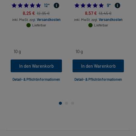
5.0
4.8888888888888
12
*
9
*
8,25 €
8,57 €
12,95 €
13,45 €
inkl. MwSt.
zzgl.
Versandkosten
inkl. MwSt.
zzgl.
Versandkosten
Lieferbar
Lieferbar
In den Warenkorb
In den Warenkorb
Detail- & Pflichtinformationen
Detail- & Pflichtinformationen