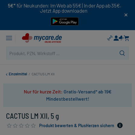
5€*
für Neukunden: Im Web ab 55€ | In der App ab 35€.
Jetzt App downloaden
Einzelmittel
/
CACTUS LM XII
Nur für kurze Zeit:
Gratis-Versand* ab 19€
Mindestbestellwert!
CACTUS LM XII, 5 g
Produkt bewerten & PlusHerzen sichern