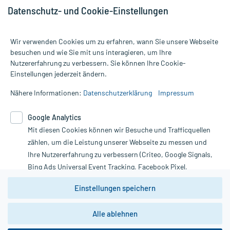
Datenschutz- und Cookie-Einstellungen
Wir verwenden Cookies um zu erfahren, wann Sie unsere Webseite
besuchen und wie Sie mit uns interagieren, um Ihre
Nutzererfahrung zu verbessern. Sie können Ihre Cookie-
Alle Preise gelten inkl. MwSt., ggf. zzgl. Versandkosten
Einstellungen jederzeit ändern.
Informationen auf dieser Website werden ausschließlich für
informative Zwecke zur Verfügung gestellt. Sie ersetzen keinesfalls
Nähere Informationen:
Datenschutzerklärung
Impressum
die Untersuchung und Behandlung durch einen Arzt. Bitte
beachten Sie, dass hierdurch weder Diagnosen gestellt noch
Google Analytics
Therapien eingeleitet werden können. | Diese Webseite benutzt
Mit diesen Cookies können wir Besuche und Trafficquellen
Google Analytics. Lesen Sie bitte dazu die wichtigen Hinweise in
unserer Datenschutzerklärung. Für den Widerruf einer Bestellung
zählen, um die Leistung unserer Webseite zu messen und
nutzen Sie das Formular:
Ihre Nutzererfahrung zu verbessern (Criteo, Google Signals,
Bing Ads Universal Event Tracking, Facebook Pixel,
Vertrag widerrufen
Youtube-Social Plugin).
Einstellungen speichern
Wir weisen darauf hin, dass die
Datenschutzbestimmungen von
Google Analytics
nicht
Alle ablehnen
*Hinweise zu unseren Aktionen und Bewertungen
zwingend den Europäischen Anforderungen gem. EU-
DSGVO genügen und ein Datentransfer in Drittstaaten bzw.