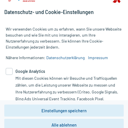
Datenschutz- und Cookie-Einstellungen
Wir verwenden Cookies um zu erfahren, wann Sie unsere Webseite
besuchen und wie Sie mit uns interagieren, um Ihre
Nutzererfahrung zu verbessern. Sie können Ihre Cookie-
Alle Preise gelten inkl. MwSt., ggf. zzgl. Versandkosten
Einstellungen jederzeit ändern.
Informationen auf dieser Website werden ausschließlich für
informative Zwecke zur Verfügung gestellt. Sie ersetzen keinesfalls
Nähere Informationen:
Datenschutzerklärung
Impressum
die Untersuchung und Behandlung durch einen Arzt. Bitte
beachten Sie, dass hierdurch weder Diagnosen gestellt noch
Google Analytics
Therapien eingeleitet werden können. | Diese Webseite benutzt
Mit diesen Cookies können wir Besuche und Trafficquellen
Google Analytics. Lesen Sie bitte dazu die wichtigen Hinweise in
unserer Datenschutzerklärung. Für den Widerruf einer Bestellung
zählen, um die Leistung unserer Webseite zu messen und
nutzen Sie das Formular:
Ihre Nutzererfahrung zu verbessern (Criteo, Google Signals,
Bing Ads Universal Event Tracking, Facebook Pixel,
Vertrag widerrufen
Youtube-Social Plugin).
Einstellungen speichern
Wir weisen darauf hin, dass die
Datenschutzbestimmungen von
Google Analytics
nicht
Alle ablehnen
*Hinweise zu unseren Aktionen und Bewertungen
zwingend den Europäischen Anforderungen gem. EU-