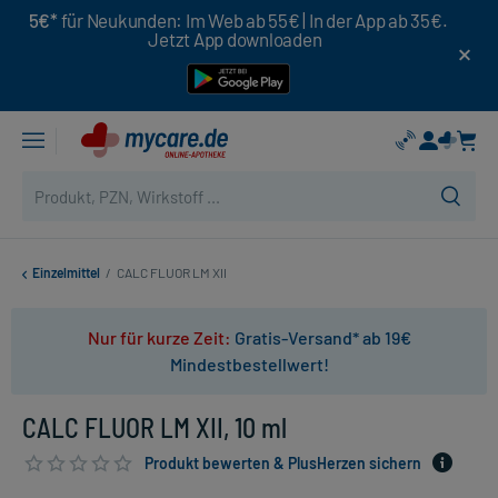
5€*
für Neukunden: Im Web ab 55€ | In der App ab 35€.
Jetzt App downloaden
Einzelmittel
/
CALC FLUOR LM XII
Nur für kurze Zeit:
Gratis-Versand* ab 19€
Mindestbestellwert!
CALC FLUOR LM XII, 10 ml
Produkt bewerten & PlusHerzen sichern