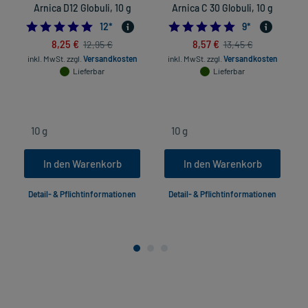
Arnica D12 Globuli, 10 g
Arnica C 30 Globuli, 10 g
5.0
4.8888888888888
12
*
9
*
8,25 €
8,57 €
12,95 €
13,45 €
inkl. MwSt.
zzgl.
Versandkosten
inkl. MwSt.
zzgl.
Versandkosten
Lieferbar
Lieferbar
In den Warenkorb
In den Warenkorb
Detail- & Pflichtinformationen
Detail- & Pflichtinformationen