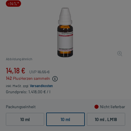
-14%*
Abbildung ähnlich
14,18 €
UVP
16,55 €
142
PlusHerzen sammeln
inkl. MwSt.
zzgl.
Versandkosten
Grundpreis: 1.418,00 € / l
Packungseinheit
Nicht lieferbar
10 ml
10 ml
10 ml
, LM18