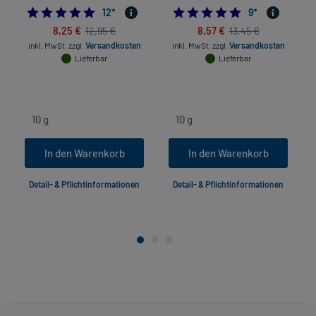
5.0
4.8888888888888
12
*
9
*
8,25 €
8,57 €
12,95 €
13,45 €
inkl. MwSt.
zzgl.
Versandkosten
inkl. MwSt.
zzgl.
Versandkosten
Lieferbar
Lieferbar
In den Warenkorb
In den Warenkorb
Detail- & Pflichtinformationen
Detail- & Pflichtinformationen