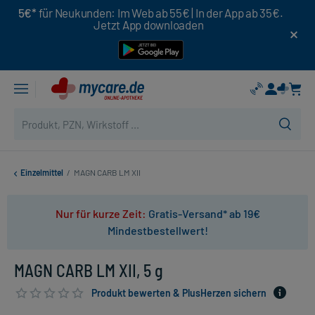
5€*
für Neukunden: Im Web ab 55€ | In der App ab 35€.
Jetzt App downloaden
Einzelmittel
/
MAGN CARB LM XII
Nur für kurze Zeit:
Gratis-Versand* ab 19€
Mindestbestellwert!
MAGN CARB LM XII, 5 g
Produkt bewerten & PlusHerzen sichern