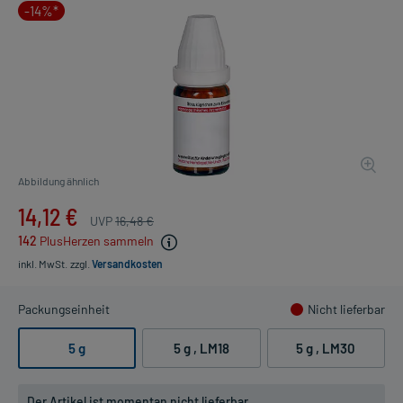
-14%*
Abbildung ähnlich
14,12 €
UVP
16,48 €
142
PlusHerzen sammeln
inkl. MwSt.
zzgl.
Versandkosten
Packungseinheit
Nicht lieferbar
5 g
5 g
, LM18
5 g
, LM30
Der Artikel ist momentan nicht lieferbar.