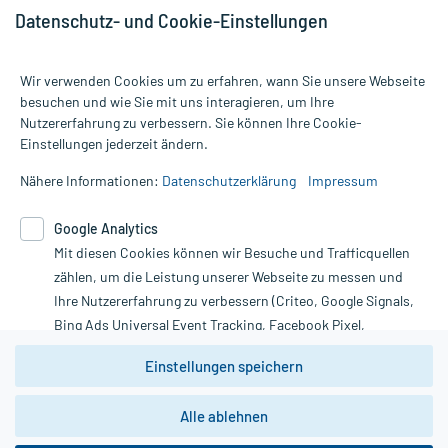
Datenschutz- und Cookie-Einstellungen
Wir verwenden Cookies um zu erfahren, wann Sie unsere Webseite
besuchen und wie Sie mit uns interagieren, um Ihre
Nutzererfahrung zu verbessern. Sie können Ihre Cookie-
Alle Preise gelten inkl. MwSt., ggf. zzgl. Versandkosten
Einstellungen jederzeit ändern.
Informationen auf dieser Website werden ausschließlich für
informative Zwecke zur Verfügung gestellt. Sie ersetzen keinesfalls
Nähere Informationen:
Datenschutzerklärung
Impressum
die Untersuchung und Behandlung durch einen Arzt. Bitte
beachten Sie, dass hierdurch weder Diagnosen gestellt noch
Google Analytics
Therapien eingeleitet werden können. | Diese Webseite benutzt
Mit diesen Cookies können wir Besuche und Trafficquellen
Google Analytics. Lesen Sie bitte dazu die wichtigen Hinweise in
unserer Datenschutzerklärung. Für den Widerruf einer Bestellung
zählen, um die Leistung unserer Webseite zu messen und
nutzen Sie das Formular:
Ihre Nutzererfahrung zu verbessern (Criteo, Google Signals,
Bing Ads Universal Event Tracking, Facebook Pixel,
Vertrag widerrufen
Youtube-Social Plugin).
Einstellungen speichern
Wir weisen darauf hin, dass die
Datenschutzbestimmungen von
Google Analytics
nicht
Alle ablehnen
*Hinweise zu unseren Aktionen und Bewertungen
zwingend den Europäischen Anforderungen gem. EU-
DSGVO genügen und ein Datentransfer in Drittstaaten bzw.