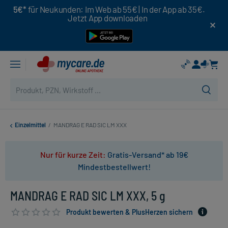
5€*
für Neukunden: Im Web ab 55€ | In der App ab 35€.
Jetzt App downloaden
Einzelmittel
/
MANDRAG E RAD SIC LM XXX
Nur für kurze Zeit:
Gratis-Versand* ab 19€
Mindestbestellwert!
MANDRAG E RAD SIC LM XXX, 5 g
Produkt bewerten & PlusHerzen sichern