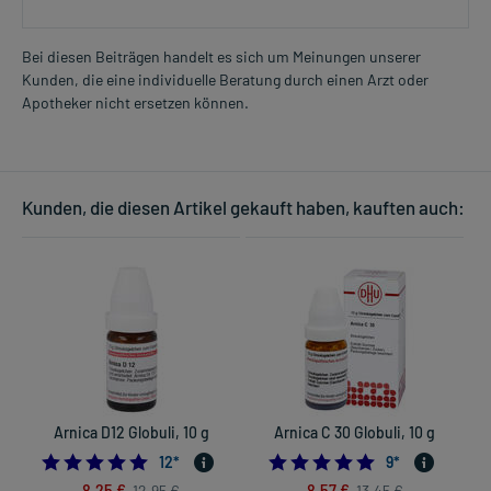
Bei diesen Beiträgen handelt es sich um Meinungen unserer
Kunden, die eine individuelle Beratung durch einen Arzt oder
Apotheker nicht ersetzen können.
Kunden, die diesen Artikel gekauft haben, kauften auch:
Arnica D12 Globuli, 10 g
Arnica C 30 Globuli, 10 g
5.0
4.8888888888888
12
*
9
*
8,25 €
8,57 €
12,95 €
13,45 €