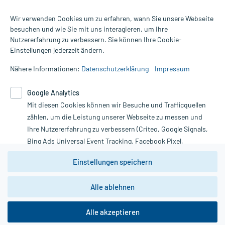
Wir verwenden Cookies um zu erfahren, wann Sie unsere Webseite
besuchen und wie Sie mit uns interagieren, um Ihre
Nutzererfahrung zu verbessern. Sie können Ihre Cookie-
Alle Preise gelten inkl. MwSt., ggf. zzgl. Versandkosten
Einstellungen jederzeit ändern.
Informationen auf dieser Website werden ausschließlich für
informative Zwecke zur Verfügung gestellt. Sie ersetzen keinesfalls
Nähere Informationen:
Datenschutzerklärung
Impressum
die Untersuchung und Behandlung durch einen Arzt. Bitte
beachten Sie, dass hierdurch weder Diagnosen gestellt noch
Google Analytics
Therapien eingeleitet werden können. | Diese Webseite benutzt
Mit diesen Cookies können wir Besuche und Trafficquellen
Google Analytics. Lesen Sie bitte dazu die wichtigen Hinweise in
unserer Datenschutzerklärung. Für den Widerruf einer Bestellung
zählen, um die Leistung unserer Webseite zu messen und
nutzen Sie das Formular:
Ihre Nutzererfahrung zu verbessern (Criteo, Google Signals,
Bing Ads Universal Event Tracking, Facebook Pixel,
Vertrag widerrufen
Youtube-Social Plugin).
Einstellungen speichern
Wir weisen darauf hin, dass die
Datenschutzbestimmungen von
Google Analytics
nicht
Alle ablehnen
*Hinweise zu unseren Aktionen und Bewertungen
zwingend den Europäischen Anforderungen gem. EU-
DSGVO genügen und ein Datentransfer in Drittstaaten bzw.
die USA nicht ausgeschlossen werden kann. Wie die
Alle akzeptieren
Daten dort verarbeitet werden, kann nicht geprüft und
nachvollzogen werden.
copyright @ 2026 Roland Helle e.K. - Versandapotheke - Alle Rechte vorbehalten