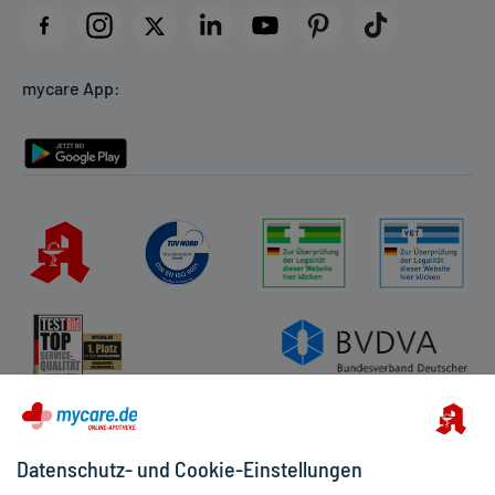
Datenschutz
Cookie-Einstellungen
mycare App:
Rückgabe/Widerruf
Barrierefreiheitserklärung
Datenschutz- und Cookie-Einstellungen