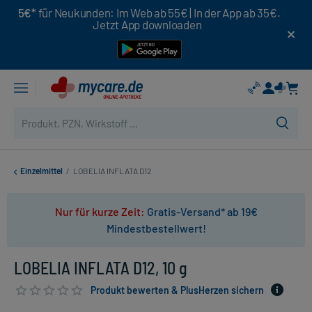
5€*
für Neukunden: Im Web ab 55€ | In der App ab 35€.
Jetzt App downloaden
Einzelmittel
/
LOBELIA INFLATA D12
Nur für kurze Zeit:
Gratis-Versand* ab 19€
Mindestbestellwert!
LOBELIA INFLATA D12, 10 g
Produkt bewerten & PlusHerzen sichern