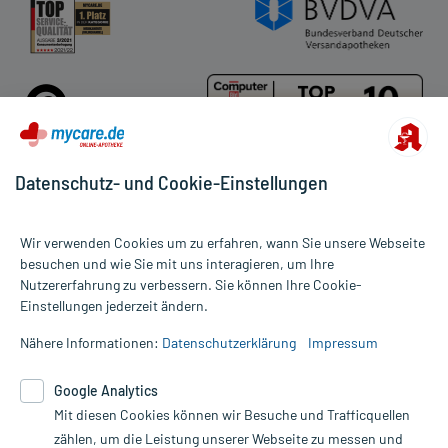
Datenschutz- und Cookie-Einstellungen
Für die Produkte der Kategorie Cicaplast wurden 26 Bewertungen
Wir verwenden Cookies um zu erfahren, wann Sie unsere Webseite
mit durchschnittlich 4,8 von 5 Sternen abgegeben.
besuchen und wie Sie mit uns interagieren, um Ihre
Nutzererfahrung zu verbessern. Sie können Ihre Cookie-
Alle Preise gelten inkl. MwSt., ggf. zzgl. Versandkosten
Einstellungen jederzeit ändern.
Informationen auf dieser Website werden ausschließlich für
informative Zwecke zur Verfügung gestellt. Sie ersetzen keinesfalls
Nähere Informationen:
Datenschutzerklärung
Impressum
die Untersuchung und Behandlung durch einen Arzt. Bitte
beachten Sie, dass hierdurch weder Diagnosen gestellt noch
Google Analytics
Therapien eingeleitet werden können. | Diese Webseite benutzt
Mit diesen Cookies können wir Besuche und Trafficquellen
Google Analytics. Lesen Sie bitte dazu die wichtigen Hinweise in
unserer Datenschutzerklärung. Für den Widerruf einer Bestellung
zählen, um die Leistung unserer Webseite zu messen und