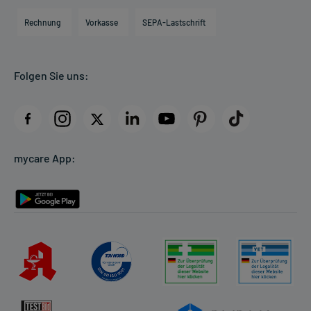
Engagement
Direktabrechnung PKV
Rechnung
Vorkasse
SEPA-Lastschrift
Partner
Apotheke vor Ort
Kundenbewertungen
Folgen Sie uns:
AGB
Impressum
Datenschutz
Cookie-Einstellungen
mycare App:
Rückgabe/Widerruf
Barrierefreiheitserklärung