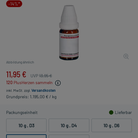
-14%*
Abbildung ähnlich
11,95 €
UVP
13,95 €
120
PlusHerzen sammeln
inkl. MwSt.
zzgl.
Versandkosten
Grundpreis: 1.195,00 € / kg
Packungseinheit
Lieferbar
10 g
, D3
10 g
, D4
10 g
, D6