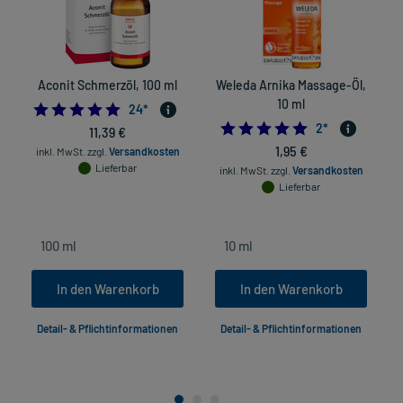
Aconit Schmerzöl, 100 ml
Weleda Arnika Massage-Öl,
10 ml
4.791666666666667
24
*
5.0
2
*
11,39 €
1,95 €
inkl. MwSt.
zzgl.
Versandkosten
Lieferbar
inkl. MwSt.
zzgl.
Versandkosten
Lieferbar
In den Warenkorb
In den Warenkorb
Detail- & Pflichtinformationen
Detail- & Pflichtinformationen