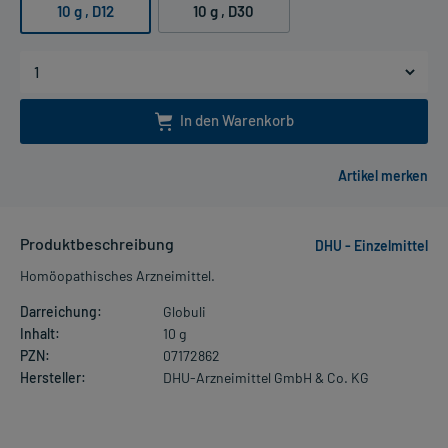
10 g
, D12
10 g
, D30
In den Warenkorb
Produktbeschreibung
DHU - Einzelmittel
Homöopathisches Arzneimittel.
Darreichung:
Globuli
Inhalt:
10 g
PZN:
07172862
Hersteller:
DHU-Arzneimittel GmbH & Co. KG