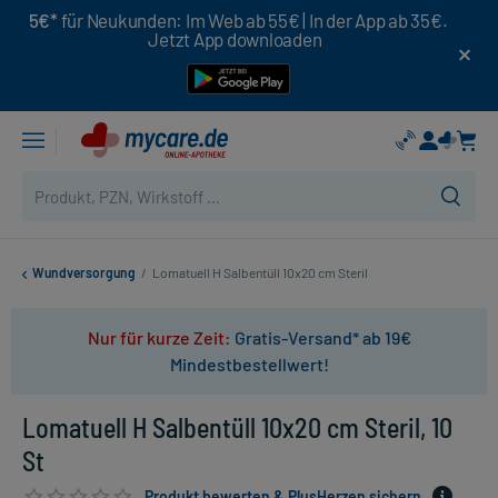
5€*
für Neukunden: Im Web ab 55€ | In der App ab 35€.
Jetzt App downloaden
Wundversorgung
/
Lomatuell H Salbentüll 10x20 cm Steril
Nur für kurze Zeit:
Gratis-Versand* ab 19€
Mindestbestellwert!
Lomatuell H Salbentüll 10x20 cm Steril, 10
St
Produkt bewerten & PlusHerzen sichern