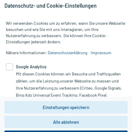
Datenschutz- und Cookie-Einstellungen
Wir verwenden Cookies um zu erfahren, wann Sie unsere Webseite
besuchen und wie Sie mit uns interagieren, um Ihre
Nutzererfahrung zu verbessern. Sie können Ihre Cookie-
Alle Preise gelten inkl. MwSt., ggf. zzgl. Versandkosten
Einstellungen jederzeit ändern.
Informationen auf dieser Website werden ausschließlich für
informative Zwecke zur Verfügung gestellt. Sie ersetzen keinesfalls
Nähere Informationen:
Datenschutzerklärung
Impressum
die Untersuchung und Behandlung durch einen Arzt. Bitte
beachten Sie, dass hierdurch weder Diagnosen gestellt noch
Google Analytics
Therapien eingeleitet werden können. | Diese Webseite benutzt
Mit diesen Cookies können wir Besuche und Trafficquellen
Google Analytics. Lesen Sie bitte dazu die wichtigen Hinweise in
unserer Datenschutzerklärung. Für den Widerruf einer Bestellung
zählen, um die Leistung unserer Webseite zu messen und
nutzen Sie das Formular:
Ihre Nutzererfahrung zu verbessern (Criteo, Google Signals,
Bing Ads Universal Event Tracking, Facebook Pixel,
Vertrag widerrufen
Youtube-Social Plugin).
Einstellungen speichern
Wir weisen darauf hin, dass die
Datenschutzbestimmungen von
Google Analytics
nicht
Alle ablehnen
*Hinweise zu unseren Aktionen und Bewertungen
zwingend den Europäischen Anforderungen gem. EU-
DSGVO genügen und ein Datentransfer in Drittstaaten bzw.