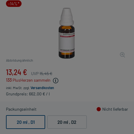
-14%*
Abbildung ähnlich
13,24 €
UVP
15,45 €
133
PlusHerzen sammeln
inkl. MwSt.
zzgl.
Versandkosten
Grundpreis: 662,00 € / l
Packungseinheit
Nicht lieferbar
20 ml
, D1
20 ml
, D2