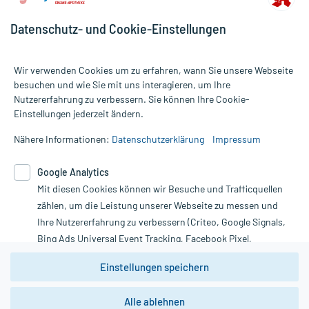
Datenschutz- und Cookie-Einstellungen
Wir verwenden Cookies um zu erfahren, wann Sie unsere Webseite
besuchen und wie Sie mit uns interagieren, um Ihre
Nutzererfahrung zu verbessern. Sie können Ihre Cookie-
Alle Preise gelten inkl. MwSt., ggf. zzgl. Versandkosten
Einstellungen jederzeit ändern.
Informationen auf dieser Website werden ausschließlich für
informative Zwecke zur Verfügung gestellt. Sie ersetzen keinesfalls
Nähere Informationen:
Datenschutzerklärung
Impressum
die Untersuchung und Behandlung durch einen Arzt. Bitte
beachten Sie, dass hierdurch weder Diagnosen gestellt noch
Google Analytics
Therapien eingeleitet werden können. | Diese Webseite benutzt
Mit diesen Cookies können wir Besuche und Trafficquellen
Google Analytics. Lesen Sie bitte dazu die wichtigen Hinweise in
unserer Datenschutzerklärung. Für den Widerruf einer Bestellung
zählen, um die Leistung unserer Webseite zu messen und
nutzen Sie das Formular:
Ihre Nutzererfahrung zu verbessern (Criteo, Google Signals,
Bing Ads Universal Event Tracking, Facebook Pixel,
Vertrag widerrufen
Youtube-Social Plugin).
Einstellungen speichern
Wir weisen darauf hin, dass die
Datenschutzbestimmungen von
Google Analytics
nicht
Alle ablehnen
*Hinweise zu unseren Aktionen und Bewertungen
zwingend den Europäischen Anforderungen gem. EU-