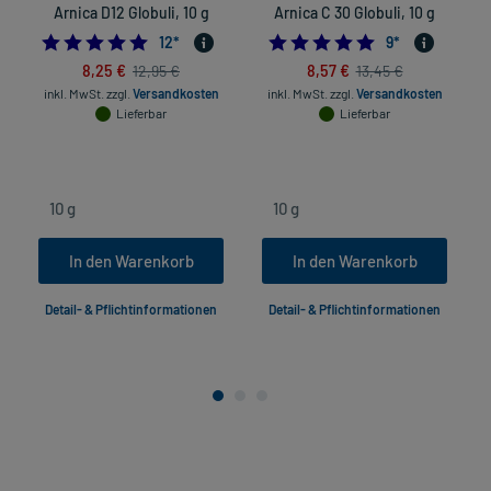
Arnica D12 Globuli, 10 g
Arnica C 30 Globuli, 10 g
5.0
4.8888888888888
12
*
9
*
8,25 €
8,57 €
12,95 €
13,45 €
inkl. MwSt.
zzgl.
Versandkosten
inkl. MwSt.
zzgl.
Versandkosten
Lieferbar
Lieferbar
In den Warenkorb
In den Warenkorb
Detail- & Pflichtinformationen
Detail- & Pflichtinformationen