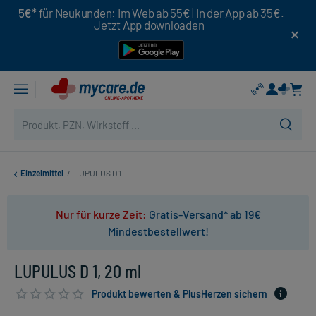
5€*
für Neukunden: Im Web ab 55€ | In der App ab 35€.
Jetzt App downloaden
Einzelmittel
/
LUPULUS D 1
Nur für kurze Zeit:
Gratis-Versand* ab 19€
Mindestbestellwert!
LUPULUS D 1, 20 ml
Produkt bewerten & PlusHerzen sichern