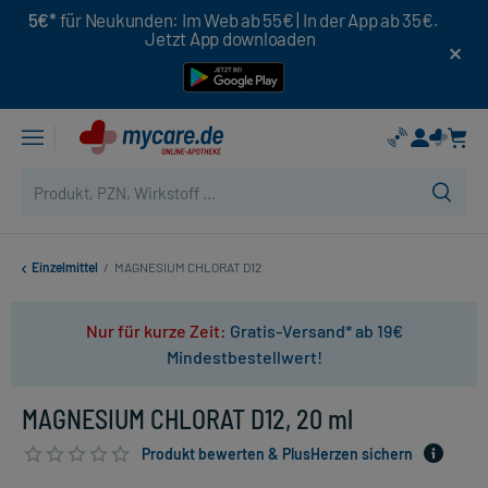
5€*
für Neukunden: Im Web ab 55€ | In der App ab 35€.
Jetzt App downloaden
Einzelmittel
/
MAGNESIUM CHLORAT D12
Nur für kurze Zeit:
Gratis-Versand* ab 19€
Mindestbestellwert!
MAGNESIUM CHLORAT D12, 20 ml
Produkt bewerten & PlusHerzen sichern