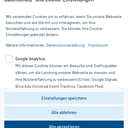
Wir verwenden Cookies um zu erfahren, wann Sie unsere Webseite
besuchen und wie Sie mit uns interagieren, um Ihre
Nutzererfahrung zu verbessern. Sie können Ihre Cookie-
Alle Preise gelten inkl. MwSt., ggf. zzgl. Versandkosten
Einstellungen jederzeit ändern.
Informationen auf dieser Website werden ausschließlich für
informative Zwecke zur Verfügung gestellt. Sie ersetzen keinesfalls
Nähere Informationen:
Datenschutzerklärung
Impressum
die Untersuchung und Behandlung durch einen Arzt. Bitte
beachten Sie, dass hierdurch weder Diagnosen gestellt noch
Google Analytics
Therapien eingeleitet werden können. | Diese Webseite benutzt
Mit diesen Cookies können wir Besuche und Trafficquellen
Google Analytics. Lesen Sie bitte dazu die wichtigen Hinweise in
unserer Datenschutzerklärung. Für den Widerruf einer Bestellung
zählen, um die Leistung unserer Webseite zu messen und
nutzen Sie das Formular:
Ihre Nutzererfahrung zu verbessern (Criteo, Google Signals,
Bing Ads Universal Event Tracking, Facebook Pixel,
Vertrag widerrufen
Youtube-Social Plugin).
Einstellungen speichern
Wir weisen darauf hin, dass die
Datenschutzbestimmungen von
Google Analytics
nicht
Alle ablehnen
*Hinweise zu unseren Aktionen und Bewertungen
zwingend den Europäischen Anforderungen gem. EU-
DSGVO genügen und ein Datentransfer in Drittstaaten bzw.
die USA nicht ausgeschlossen werden kann. Wie die
Alle akzeptieren
Daten dort verarbeitet werden, kann nicht geprüft und